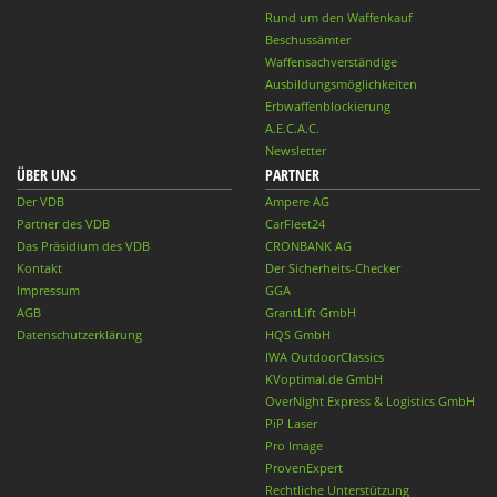
Rund um den Waffenkauf
Beschussämter
Waffensachverständige
Ausbildungsmöglichkeiten
Erbwaffenblockierung
A.E.C.A.C.
Newsletter
ÜBER UNS
PARTNER
Der VDB
Ampere AG
Partner des VDB
CarFleet24
Das Präsidium des VDB
CRONBANK AG
Kontakt
Der Sicherheits-Checker
Impressum
GGA
AGB
GrantLift GmbH
Datenschutzerklärung
HQS GmbH
IWA OutdoorClassics
KVoptimal.de GmbH
OverNight Express & Logistics GmbH
PiP Laser
Pro Image
ProvenExpert
Rechtliche Unterstützung