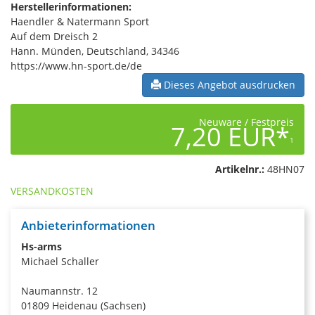
Herstellerinformationen:
Haendler & Natermann Sport
Auf dem Dreisch 2
Hann. Münden, Deutschland, 34346
https://www.hn-sport.de/de
Dieses Angebot ausdrucken
Neuware / Festpreis
7,20 EUR*
1
Artikelnr.:
48HN07
VERSANDKOSTEN
Anbieterinformationen
Hs-arms
Michael Schaller
Naumannstr. 12
01809 Heidenau (Sachsen)