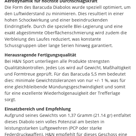
Aerodynamik für höchste Durchschlagskraft
Die Form des Baracuda Diabolos wurde speziell optimiert, um
den Luftwiderstand zu minimieren. Dies resultiert in einer
hohen Schockwirkung und einer beeindruckenden
Eindringtiefe. Durch die spezielle Blei-Legierung und eine
exakt abgestimmte Oberflächenschmierung wird zudem die
Verbleiung des Laufes reduziert, was konstante
Schussgruppen über lange Serien hinweg garantiert.
Herausragende Fertigungsqualität
Bei H&N Sport unterliegen alle Produkte strengsten
Qualitätskontrollen. Jedes Los wird auf Gewicht, Maßhaltigkeit
und Formtreue geprüft. Für das Baracuda 5,5 mm bedeutet
dies: minimale Gewichtstoleranzen von nur +/- 1 %, was für
eine gleichbleibende Mündungsgeschwindigkeit und somit
für eine exzellente Wiederholgenauigkeit der Trefferlage
sorgt.
Einsatzbereich und Empfehlung
Aufgrund seines Gewichts von 1,37 Gramm (21.14 gr) entfaltet
dieses Diabolo sein volles Potenzial am besten in
leistungsstarken Luftgewehren (PCP oder starke
Federdruckwaffen). H&N empfiehlt für dieses Geschoss eine