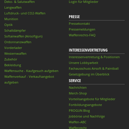
Deko- & Salutwaffen
Login für Mitglieder
Langwaffen
Luftdruck- und CO2-Waffen
PRESSE
Munition
Pressekontakt
Optik
Pressemeldungen
Schalldämpfer
Waffenrechts-FAQ
Softairwaffen (Airsoftgun)
Ordonnanzwaffen
Vorderlader
INTERESSENVERTRETUNG
Westernwaffen
Interessenvertretung & Positionen
Zubehör
Unsere Lobbyarbeit
Bekleidung
Fachausschuss Airsoft & Paintball
Waffensuche - Kaufgesuch aufgeben
Gesetzgebung im Überblick
Waffenverkauf - Verkaufsangebot
SERVICE
aufgeben
Nachrichten
Merch-Shop
Vorteilsangebote für Mitglieder
Fortbildungsangebote
PROGUN Blog
Jobbörse und Nachfolge
Waffen-ABC
Waffenrecht