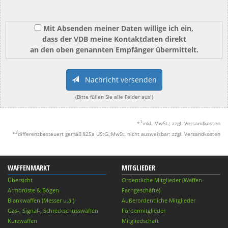
Mit Absenden meiner Daten willige ich ein,
dass der VDB meine Kontaktdaten direkt
an den oben genannten Empfänger übermittelt.
Nachricht versenden
(Bitte füllen Sie alle Felder aus!)
1
*
inkl. MwSt.; zzgl. Versandkosten
2
*
differenzbesteuert gemäß §25a UStG.;MwSt. nicht ausweisbar; zzgl. Versandkosten
WAFFENMARKT
MITGLIEDER
Übersicht
Ordentliche Mitglieder (Waffen-
Armbrüste & Bögen
Fachgeschäfte)
Blankwaffen (Messer u.ä.)
Außerordentliche Mitglieder
Gas-, Signal-, Schreckschusswaffen
Fördermitglieder
Kurzwaffen
Mitgliedschaft