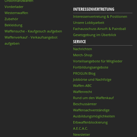
Ordonnanzwaffen
Vorderlader
INTERESSENVERTRETUNG
Westernwaffen
Interessenvertretung & Positionen
Zubehör
Unsere Lobbyarbeit
Bekleidung
Fachausschuss Airsoft & Paintball
Waffensuche - Kaufgesuch aufgeben
Gesetzgebung im Überblick
Waffenverkauf - Verkaufsangebot
SERVICE
aufgeben
Nachrichten
Merch-Shop
Vorteilsangebote für Mitglieder
Fortbildungsangebote
PROGUN Blog
Jobbörse und Nachfolge
Waffen-ABC
Waffenrecht
Rund um den Waffenkauf
Beschussämter
Waffensachverständige
Ausbildungsmöglichkeiten
Erbwaffenblockierung
A.E.C.A.C.
Newsletter