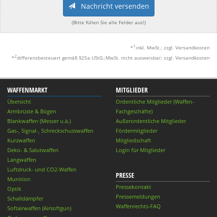
Nachricht versenden
(Bitte füllen Sie alle Felder aus!)
1
*
inkl. MwSt.; zzgl. Versandkosten
2
*
differenzbesteuert gemäß §25a UStG.;MwSt. nicht ausweisbar; zzgl. Versandkosten
WAFFENMARKT
MITGLIEDER
Übersicht
Ordentliche Mitglieder (Waffen-
Armbrüste & Bögen
Fachgeschäfte)
Blankwaffen (Messer u.ä.)
Außerordentliche Mitglieder
Gas-, Signal-, Schreckschusswaffen
Fördermitglieder
Kurzwaffen
Mitgliedschaft
Deko- & Salutwaffen
Login für Mitglieder
Langwaffen
Luftdruck- und CO2-Waffen
PRESSE
Munition
Pressekontakt
Optik
Pressemeldungen
Schalldämpfer
Waffenrechts-FAQ
Softairwaffen (Airsoftgun)