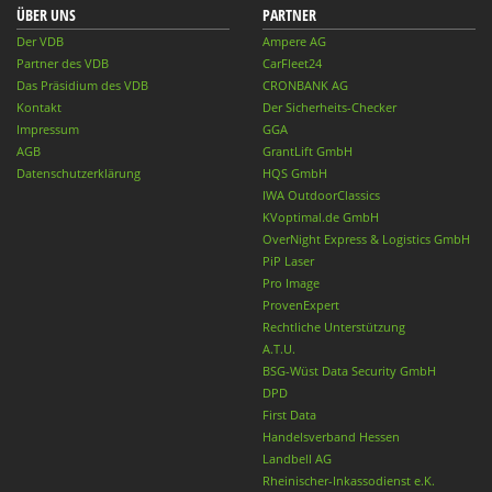
ÜBER UNS
PARTNER
Der VDB
Ampere AG
Partner des VDB
CarFleet24
Das Präsidium des VDB
CRONBANK AG
Kontakt
Der Sicherheits-Checker
Impressum
GGA
AGB
GrantLift GmbH
Datenschutzerklärung
HQS GmbH
IWA OutdoorClassics
KVoptimal.de GmbH
OverNight Express & Logistics GmbH
PiP Laser
Pro Image
ProvenExpert
Rechtliche Unterstützung
A.T.U.
BSG-Wüst Data Security GmbH
DPD
First Data
Handelsverband Hessen
Landbell AG
Rheinischer-Inkassodienst e.K.