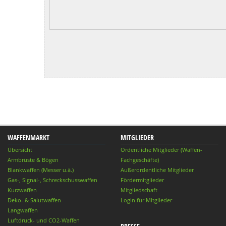
WAFFENMARKT
MITGLIEDER
Übersicht
Ordentliche Mitglieder (Waffen-
Armbrüste & Bögen
Fachgeschäfte)
Blankwaffen (Messer u.ä.)
Außerordentliche Mitglieder
Gas-, Signal-, Schreckschusswaffen
Fördermitglieder
Kurzwaffen
Mitgliedschaft
Deko- & Salutwaffen
Login für Mitglieder
Langwaffen
Luftdruck- und CO2-Waffen