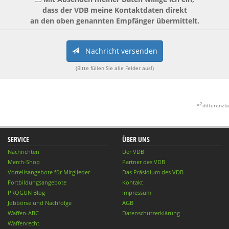
dass der VDB meine Kontaktdaten direkt
an den oben genannten Empfänger übermittelt.
Nachricht versenden
(Bitte füllen Sie alle Felder aus!)
2
*
differenzb
SERVICE
ÜBER UNS
Nachrichten
Der VDB
Merch-Shop
Partner des VDB
Vorteilsangebote für Mitglieder
Das Präsidium des VDB
Fortbildungsangebote
Kontakt
PROGUN Blog
Impressum
Jobbörse und Nachfolge
AGB
Waffen-ABC
Datenschutzerklärung
Waffenrecht