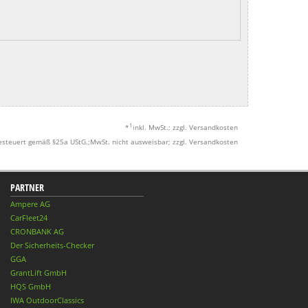
1
*
inkl. MwSt.; zzgl. Versandkosten
esteuert gemäß §25a UStG.;MwSt. nicht ausweisbar; zzgl. Versandkosten
PARTNER
Ampere AG
CarFleet24
CRONBANK AG
Der Sicherheits-Checker
GGA
GrantLift GmbH
HQS GmbH
IWA OutdoorClassics