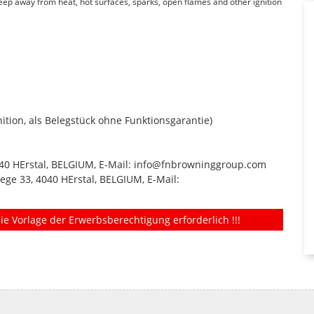
Keep away from heat, hot surfaces, sparks, open flames and other ignition
tion, als Belegstück ohne Funktionsgarantie)
4040 HErstal, BELGIUM, E-Mail: info@fnbrowninggroup.com
ege 33, 4040 HErstal, BELGIUM, E-Mail:
ie Vorlage der Erwerbsberechtigung erforderlich !!!