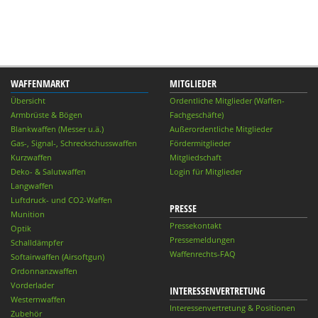
WAFFENMARKT
MITGLIEDER
Übersicht
Ordentliche Mitglieder (Waffen-
Armbrüste & Bögen
Fachgeschäfte)
Blankwaffen (Messer u.ä.)
Außerordentliche Mitglieder
Gas-, Signal-, Schreckschusswaffen
Fördermitglieder
Kurzwaffen
Mitgliedschaft
Deko- & Salutwaffen
Login für Mitglieder
Langwaffen
Luftdruck- und CO2-Waffen
PRESSE
Munition
Pressekontakt
Optik
Pressemeldungen
Schalldämpfer
Waffenrechts-FAQ
Softairwaffen (Airsoftgun)
Ordonnanzwaffen
Vorderlader
INTERESSENVERTRETUNG
Westernwaffen
Interessenvertretung & Positionen
Zubehör