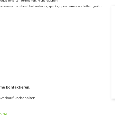
quellenarten fernhalten. Nicht rauchen.
Keep away from heat, hot surfaces, sparks, open flames and other ignition
rne kontaktieren.
enverkauf vorbehalten
n.de