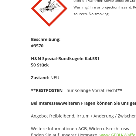
offenen Flammen sowie anderen Zünd
Warning! Fire or projection hazard. 
sources. No smoking.
Beschreibung:
#3570
H&N Spezial-Rundkugeln Kal.531
50 Stück
Zustand:
NEU
**RESTPOSTEN
- nur solange Vorrat reicht
**
Bei Interesse&weiteren Fragen können Sie uns ge
Angebot freibleibend, Irrtum / Änderung / Zwisch
Weitere Informationen AGB, Widerrufsrecht usw.
finden Sie auf unserer Hompage.
www.GEBU-Waffe