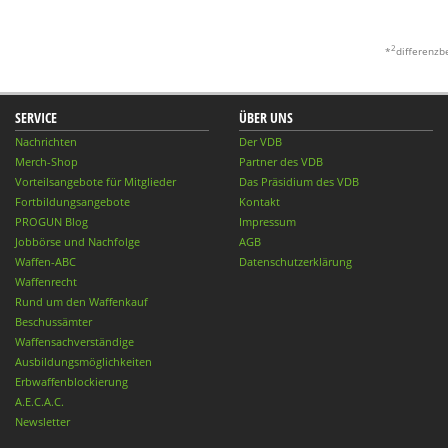
2
*
differenzb
SERVICE
ÜBER UNS
Nachrichten
Der VDB
Merch-Shop
Partner des VDB
Vorteilsangebote für Mitglieder
Das Präsidium des VDB
Fortbildungsangebote
Kontakt
PROGUN Blog
Impressum
Jobbörse und Nachfolge
AGB
Waffen-ABC
Datenschutzerklärung
Waffenrecht
Rund um den Waffenkauf
Beschussämter
Waffensachverständige
Ausbildungsmöglichkeiten
Erbwaffenblockierung
A.E.C.A.C.
Newsletter