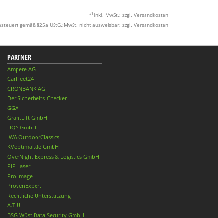
1
*
inkl. MwSt.; zzgl. Versandkosten
esteuert gemäß §25a UStG.;MwSt. nicht ausweisbar; zzgl. Versandkosten
PARTNER
Ampere AG
CarFleet24
CRONBANK AG
Der Sicherheits-Checker
GGA
GrantLift GmbH
HQS GmbH
IWA OutdoorClassics
KVoptimal.de GmbH
OverNight Express & Logistics GmbH
PiP Laser
Pro Image
ProvenExpert
Rechtliche Unterstützung
A.T.U.
BSG-Wüst Data Security GmbH