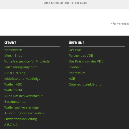
(Bitte füllen Sie alle Felder aus!)
2
*
differenzb
SERVICE
ÜBER UNS
Nachrichten
Der VDB
Merch-Shop
Partner des VDB
Vorteilsangebote für Mitglieder
Das Präsidium des VDB
Fortbildungsangebote
Kontakt
PROGUN Blog
Impressum
Jobbörse und Nachfolge
AGB
Waffen-ABC
Datenschutzerklärung
Waffenrecht
Rund um den Waffenkauf
Beschussämter
Waffensachverständige
Ausbildungsmöglichkeiten
Erbwaffenblockierung
A.E.C.A.C.