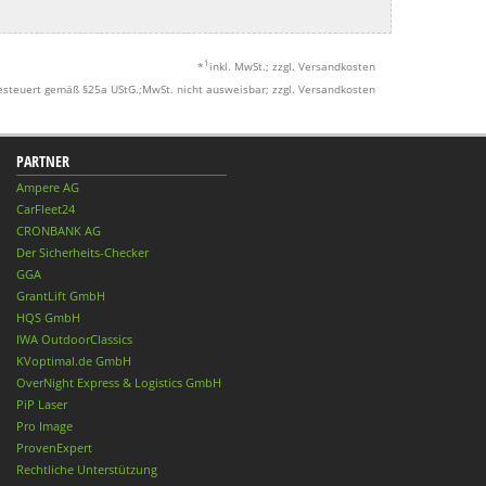
1
*
inkl. MwSt.; zzgl. Versandkosten
esteuert gemäß §25a UStG.;MwSt. nicht ausweisbar; zzgl. Versandkosten
PARTNER
Ampere AG
CarFleet24
CRONBANK AG
Der Sicherheits-Checker
GGA
GrantLift GmbH
HQS GmbH
IWA OutdoorClassics
KVoptimal.de GmbH
OverNight Express & Logistics GmbH
PiP Laser
Pro Image
ProvenExpert
Rechtliche Unterstützung