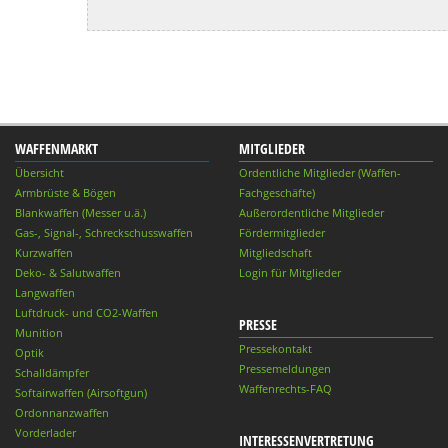
WAFFENMARKT
MITGLIEDER
Übersicht
Ordentliche Mitglieder (Waffen-
Armbrüste & Bögen
Fachgeschäfte)
Blankwaffen (Messer u.ä.)
Außerordentliche Mitglieder
Gas-, Signal-, Schreckschusswaffen
Fördermitglieder
Kurzwaffen
Mitgliedschaft
Deko- & Salutwaffen
Login für Mitglieder
Langwaffen
Luftdruck- und CO2-Waffen
PRESSE
Munition
Pressekontakt
Optik
Pressemeldungen
Schalldämpfer
Waffenrechts-FAQ
Softairwaffen (Airsoftgun)
Ordonnanzwaffen
Vorderlader
INTERESSENVERTRETUNG