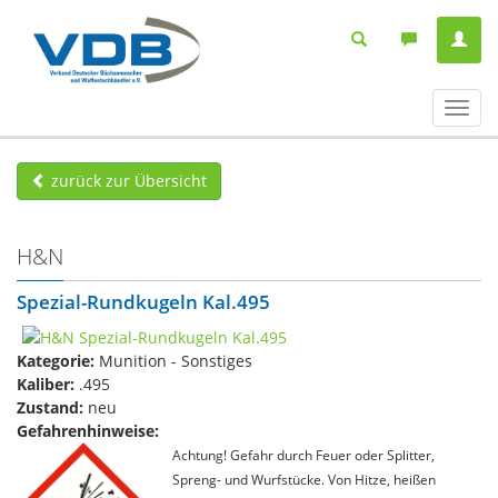
Navig
ein-/
zurück zur Übersicht
H&N
Spezial-Rundkugeln Kal.495
Kategorie:
Munition - Sonstiges
Kaliber:
.495
Zustand:
neu
Gefahrenhinweise:
Achtung! Gefahr durch Feuer oder Splitter,
Spreng- und Wurfstücke. Von Hitze, heißen