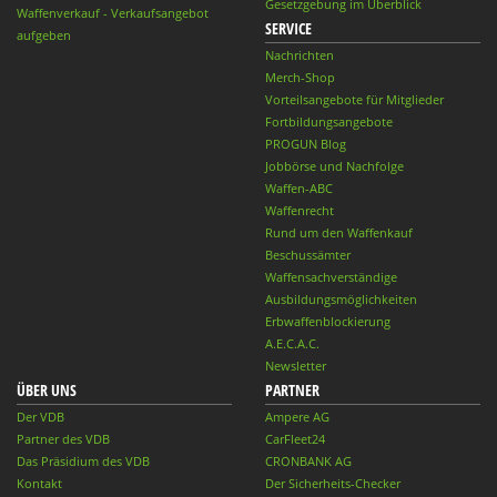
Gesetzgebung im Überblick
Waffenverkauf - Verkaufsangebot
SERVICE
aufgeben
Nachrichten
Merch-Shop
Vorteilsangebote für Mitglieder
Fortbildungsangebote
PROGUN Blog
Jobbörse und Nachfolge
Waffen-ABC
Waffenrecht
Rund um den Waffenkauf
Beschussämter
Waffensachverständige
Ausbildungsmöglichkeiten
Erbwaffenblockierung
A.E.C.A.C.
Newsletter
ÜBER UNS
PARTNER
Der VDB
Ampere AG
Partner des VDB
CarFleet24
Das Präsidium des VDB
CRONBANK AG
Kontakt
Der Sicherheits-Checker