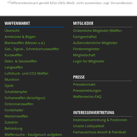
2
*
differenzbesteuert gemäß §25a UStG.;MwSt. nicht ausweisbar; zzgl. Versandkosten
WAFFENMARKT
MITGLIEDER
Übersicht
Ordentliche Mitglieder (Waffen-
Armbrüste & Bögen
Fachgeschäfte)
Blankwaffen (Messer u.ä.)
Außerordentliche Mitglieder
Gas-, Signal-, Schreckschusswaffen
Fördermitglieder
Kurzwaffen
Mitgliedschaft
Deko- & Salutwaffen
Login für Mitglieder
Langwaffen
Luftdruck- und CO2-Waffen
PRESSE
Munition
Pressekontakt
Optik
Pressemeldungen
Schalldämpfer
Waffenrechts-FAQ
Softairwaffen (Airsoftgun)
Ordonnanzwaffen
Vorderlader
INTERESSENVERTRETUNG
Westernwaffen
Interessenvertretung & Positionen
Zubehör
Unsere Lobbyarbeit
Bekleidung
Fachausschuss Airsoft & Paintball
Waffensuche - Kaufgesuch aufgeben