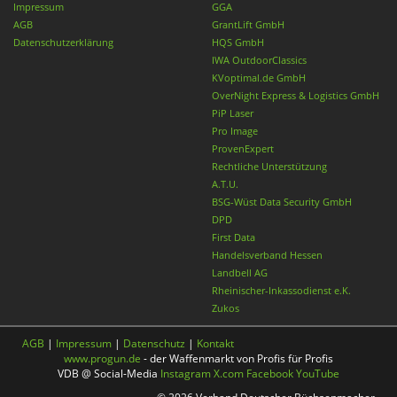
Impressum
GGA
AGB
GrantLift GmbH
Datenschutzerklärung
HQS GmbH
IWA OutdoorClassics
KVoptimal.de GmbH
OverNight Express & Logistics GmbH
PiP Laser
Pro Image
ProvenExpert
Rechtliche Unterstützung
A.T.U.
BSG-Wüst Data Security GmbH
DPD
First Data
Handelsverband Hessen
Landbell AG
Rheinischer-Inkassodienst e.K.
Zukos
AGB
|
Impressum
|
Datenschutz
|
Kontakt
www.progun.de
- der Waffenmarkt von Profis für Profis
VDB @ Social-Media
Instagram
X.com
Facebook
YouTube