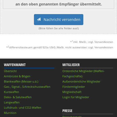
an den oben genannten Empfänger übermittelt.
Nachricht versenden
(Bitte füllen Sie alle Felder aus!)
1
*
inkl. MwSt.; zzgl. Versandkosten
2
*
differenzbesteuert gemäß §25a UStG.;MwSt. nicht ausweisbar; zzgl. Versandkosten
WAFFENMARKT
MITGLIEDER
Übersicht
Ordentliche Mitglieder (Waffen-
Armbrüste & Bögen
Fachgeschäfte)
Blankwaffen (Messer u.ä.)
Außerordentliche Mitglieder
Gas-, Signal-, Schreckschusswaffen
Fördermitglieder
Kurzwaffen
Mitgliedschaft
Deko- & Salutwaffen
Login für Mitglieder
Langwaffen
Luftdruck- und CO2-Waffen
PRESSE
Munition
Pressekontakt