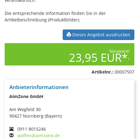
verantwortlich.
Die entsprechende Information finden Sie in der
Artikelbeschreibung (Produktbilder).
Dieses Angebot ausdrucken
Neuware!
23,95 EUR*
1
Artikelnr.:
00007507
Anbieterinformationen
AimZone GmbH
Am Wegfeld 30
90427 Nürnberg (Bayern)
0911 8015246
waffen@aimzone.de