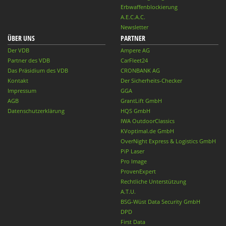
Erbwaffenblockierung
A.E.C.A.C.
Newsletter
ÜBER UNS
PARTNER
Der VDB
Ampere AG
Partner des VDB
CarFleet24
Das Präsidium des VDB
CRONBANK AG
Kontakt
Der Sicherheits-Checker
Impressum
GGA
AGB
GrantLift GmbH
Datenschutzerklärung
HQS GmbH
IWA OutdoorClassics
KVoptimal.de GmbH
OverNight Express & Logistics GmbH
PiP Laser
Pro Image
ProvenExpert
Rechtliche Unterstützung
A.T.U.
BSG-Wüst Data Security GmbH
DPD
First Data