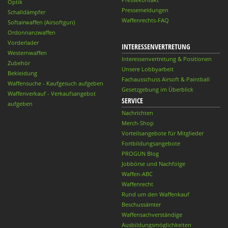
Optik
Pressemeldungen
Schalldämpfer
Waffenrechts-FAQ
Softairwaffen (Airsoftgun)
Ordonnanzwaffen
Vorderlader
INTERESSENVERTRETUNG
Westernwaffen
Interessenvertretung & Positionen
Zubehör
Unsere Lobbyarbeit
Bekleidung
Fachausschuss Airsoft & Paintball
Waffensuche - Kaufgesuch aufgeben
Gesetzgebung im Überblick
Waffenverkauf - Verkaufsangebot
SERVICE
aufgeben
Nachrichten
Merch-Shop
Vorteilsangebote für Mitglieder
Fortbildungsangebote
PROGUN Blog
Jobbörse und Nachfolge
Waffen-ABC
Waffenrecht
Rund um den Waffenkauf
Beschussämter
Waffensachverständige
Ausbildungsmöglichkeiten