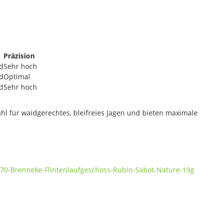
Präzision
d
Sehr hoch
d
Optimal
d
Sehr hoch
l für waidgerechtes, bleifreies Jagen und bieten maximale
-70-Brenneke-Flintenlaufgeschoss-Rubin-Sabot-Nature-19g