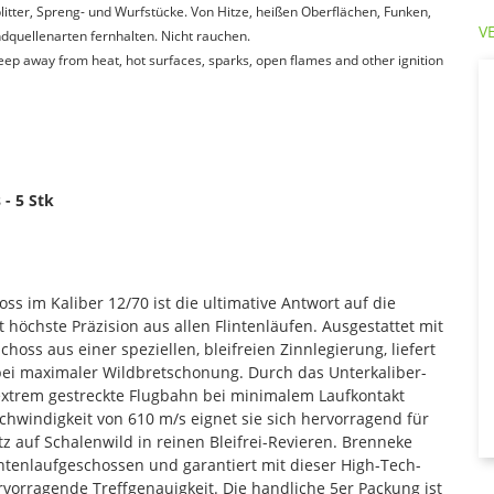
itter, Spreng- und Wurfstücke. Von Hitze, heißen Oberflächen, Funken,
V
quellenarten fernhalten. Nicht rauchen.
Keep away from heat, hot surfaces, sparks, open flames and other ignition
- 5 Stk
s im Kaliber 12/70 ist die ultimative Antwort auf die
 höchste Präzision aus allen Flintenläufen. Ausgestattet mit
hoss aus einer speziellen, bleifreien Zinnlegierung, liefert
ei maximaler Wildbretschonung. Durch das Unterkaliber-
extrem gestreckte Flugbahn bei minimalem Laufkontakt
hwindigkeit von 610 m/s eignet sie sich hervorragend für
 auf Schalenwild in reinen Bleifrei-Revieren. Brenneke
lintenlaufgeschossen und garantiert mit dieser High-Tech-
orragende Treffgenauigkeit. Die handliche 5er Packung ist