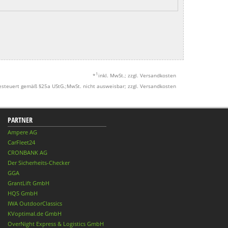
1
*
inkl. MwSt.; zzgl. Versandkosten
esteuert gemäß §25a UStG.;MwSt. nicht ausweisbar; zzgl. Versandkosten
PARTNER
Ampere AG
CarFleet24
CRONBANK AG
Der Sicherheits-Checker
GGA
GrantLift GmbH
HQS GmbH
IWA OutdoorClassics
KVoptimal.de GmbH
OverNight Express & Logistics GmbH