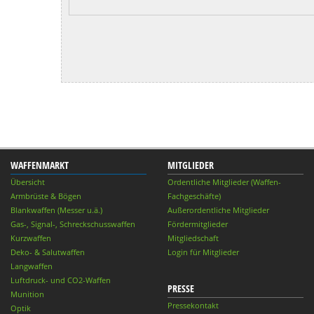
WAFFENMARKT
MITGLIEDER
Übersicht
Ordentliche Mitglieder (Waffen-
Armbrüste & Bögen
Fachgeschäfte)
Blankwaffen (Messer u.ä.)
Außerordentliche Mitglieder
Gas-, Signal-, Schreckschusswaffen
Fördermitglieder
Kurzwaffen
Mitgliedschaft
Deko- & Salutwaffen
Login für Mitglieder
Langwaffen
Luftdruck- und CO2-Waffen
PRESSE
Munition
Pressekontakt
Optik