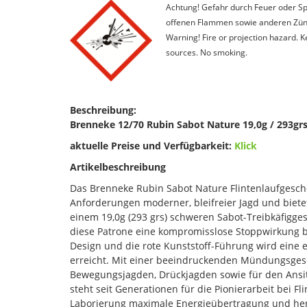
Achtung! Gefahr durch Feuer oder Spl
offenen Flammen sowie anderen Zünd
Warning! Fire or projection hazard. 
sources. No smoking.
Beschreibung:
Brenneke 12/70 Rubin Sabot Nature 19,0g / 293grs 
aktuelle Preise und Verfügbarkeit:
Klick
Artikelbeschreibung
Das Brenneke Rubin Sabot Nature Flintenlaufgeschos
Anforderungen moderner, bleifreier Jagd und bietet
einem 19,0g (293 grs) schweren Sabot-Treibkäfiggesc
diese Patrone eine kompromisslose Stoppwirkung b
Design und die rote Kunststoff-Führung wird eine 
erreicht. Mit einer beeindruckenden Mündungsgesc
Bewegungsjagden, Drückjagden sowie für den Ansitz
steht seit Generationen für die Pionierarbeit bei F
Laborierung maximale Energieübertragung und herv