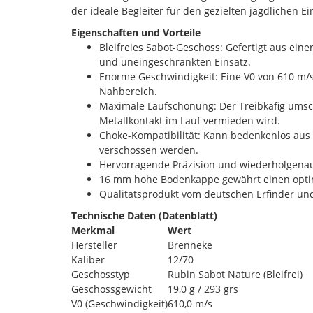
der ideale Begleiter für den gezielten jagdlichen Ei
Eigenschaften und Vorteile
Bleifreies Sabot-Geschoss: Gefertigt aus ei
und uneingeschränkten Einsatz.
Enorme Geschwindigkeit: Eine V0 von 610 m/s 
Nahbereich.
Maximale Laufschonung: Der Treibkäfig umschl
Metallkontakt im Lauf vermieden wird.
Choke-Kompatibilität: Kann bedenkenlos aus a
verschossen werden.
Hervorragende Präzision und wiederholgenau
16 mm hohe Bodenkappe gewährt einen optim
Qualitätsprodukt vom deutschen Erfinder und
Technische Daten (Datenblatt)
Merkmal
Wert
Hersteller
Brenneke
Kaliber
12/70
Geschosstyp
Rubin Sabot Nature (Bleifrei)
Geschossgewicht
19,0 g / 293 grs
V0 (Geschwindigkeit)
610,0 m/s