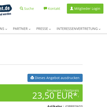
Suche
Kontakt
Mitglieder Login
UNS
PARTNER
PRESSE
INTERESSENVERTRETUNG
Dieses Angebot ausdrucken
Neuware / Festpreis
23,50 EUR*
1
Artikelnr.:
43BRE0603