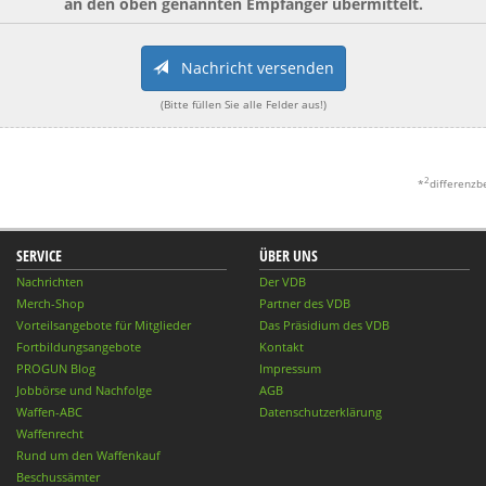
an den oben genannten Empfänger übermittelt.
Nachricht versenden
(Bitte füllen Sie alle Felder aus!)
2
*
differenzb
SERVICE
ÜBER UNS
Nachrichten
Der VDB
Merch-Shop
Partner des VDB
Vorteilsangebote für Mitglieder
Das Präsidium des VDB
Fortbildungsangebote
Kontakt
PROGUN Blog
Impressum
Jobbörse und Nachfolge
AGB
Waffen-ABC
Datenschutzerklärung
Waffenrecht
Rund um den Waffenkauf
Beschussämter