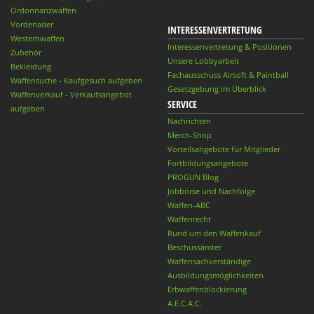
Ordonnanzwaffen
Vorderlader
INTERESSENVERTRETUNG
Westernwaffen
Interessenvertretung & Positionen
Zubehör
Unsere Lobbyarbeit
Bekleidung
Fachausschuss Airsoft & Paintball
Waffensuche - Kaufgesuch aufgeben
Gesetzgebung im Überblick
Waffenverkauf - Verkaufsangebot
SERVICE
aufgeben
Nachrichten
Merch-Shop
Vorteilsangebote für Mitglieder
Fortbildungsangebote
PROGUN Blog
Jobbörse und Nachfolge
Waffen-ABC
Waffenrecht
Rund um den Waffenkauf
Beschussämter
Waffensachverständige
Ausbildungsmöglichkeiten
Erbwaffenblockierung
A.E.C.A.C.