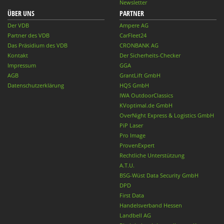
Newsletter
ÜBER UNS
PARTNER
Der VDB
Ampere AG
Partner des VDB
CarFleet24
Das Präsidium des VDB
CRONBANK AG
Kontakt
Der Sicherheits-Checker
Impressum
GGA
AGB
GrantLift GmbH
Datenschutzerklärung
HQS GmbH
IWA OutdoorClassics
KVoptimal.de GmbH
OverNight Express & Logistics GmbH
PiP Laser
Pro Image
ProvenExpert
Rechtliche Unterstützung
A.T.U.
BSG-Wüst Data Security GmbH
DPD
First Data
Handelsverband Hessen
Landbell AG