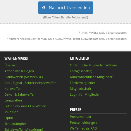
Nachricht versenden
(Bitte füllen Sie alle Felder aus!)
1
*
inkl. MwSt.; zzgl. Versandkosten
2
*
differenzbesteuert gemäß §25a UStG.;MwSt. nicht ausweisbar; zzgl. Versandkosten
WAFFENMARKT
MITGLIEDER
Übersicht
Ordentliche Mitglieder (Waffen-
Armbrüste & Bögen
Fachgeschäfte)
Blankwaffen (Messer u.ä.)
Außerordentliche Mitglieder
Gas-, Signal-, Schreckschusswaffen
Fördermitglieder
Kurzwaffen
Mitgliedschaft
Deko- & Salutwaffen
Login für Mitglieder
Langwaffen
Luftdruck- und CO2-Waffen
PRESSE
Munition
Pressekontakt
Optik
Pressemeldungen
Schalldämpfer
Waffenrechts-FAQ
Softairwaffen (Airsoftgun)