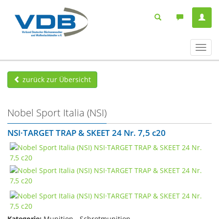
Navig
ein-/
zurück zur Übersicht
Nobel Sport Italia (NSI)
NSI·TARGET TRAP & SKEET 24 Nr. 7,5 c20
Kategorie:
Munition - Schrotmunition