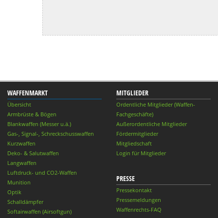
WAFFENMARKT
MITGLIEDER
Übersicht
Ordentliche Mitglieder (Waffen-
Armbrüste & Bögen
Fachgeschäfte)
Blankwaffen (Messer u.ä.)
Außerordentliche Mitglieder
Gas-, Signal-, Schreckschusswaffen
Fördermitglieder
Kurzwaffen
Mitgliedschaft
Deko- & Salutwaffen
Login für Mitglieder
Langwaffen
Luftdruck- und CO2-Waffen
PRESSE
Munition
Pressekontakt
Optik
Pressemeldungen
Schalldämpfer
Waffenrechts-FAQ
Softairwaffen (Airsoftgun)