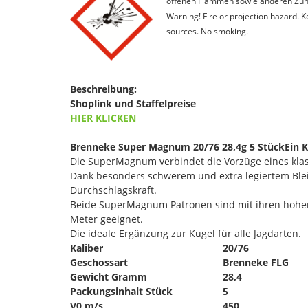
offenen Flammen sowie anderen Zünd
Warning! Fire or projection hazard. 
sources. No smoking.
Beschreibung:
Shoplink und Staffelpreise
HIER KLICKEN
Brenneke Super Magnum 20/76 28,4g 5 Stück
Ein 
Die SuperMagnum verbindet die Vorzüge eines klas
Dank besonders schwerem und extra legiertem Bl
Durchschlagskraft.
Beide SuperMagnum Patronen sind mit ihren hohen 
Meter geeignet.
Die ideale Ergänzung zur Kugel für alle Jagdarten.
Kaliber
20/76
Geschossart
Brenneke FLG
Gewicht Gramm
28,4
Packungsinhalt Stück
5
V0 m/s
450