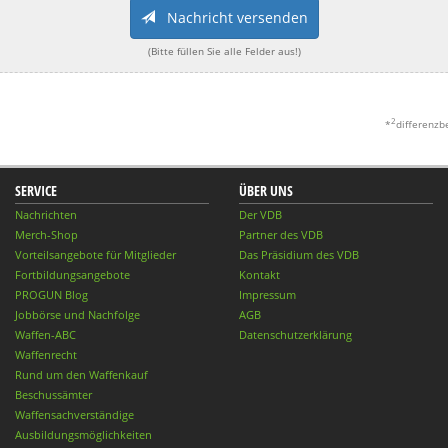
Nachricht versenden
(Bitte füllen Sie alle Felder aus!)
2
*
differenzb
SERVICE
ÜBER UNS
Nachrichten
Der VDB
Merch-Shop
Partner des VDB
Vorteilsangebote für Mitglieder
Das Präsidium des VDB
Fortbildungsangebote
Kontakt
PROGUN Blog
Impressum
Jobbörse und Nachfolge
AGB
Waffen-ABC
Datenschutzerklärung
Waffenrecht
Rund um den Waffenkauf
Beschussämter
Waffensachverständige
Ausbildungsmöglichkeiten