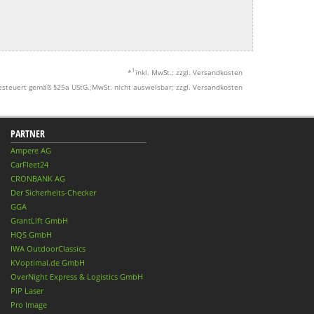
1
*
inkl. MwSt.; zzgl. Versandkosten
esteuert gemäß §25a UStG.;MwSt. nicht ausweisbar; zzgl. Versandkosten
PARTNER
Ampere AG
CarFleet24
CRONBANK AG
Der Sicherheits-Checker
GGA
GrantLift GmbH
HQS GmbH
IWA OutdoorClassics
KVoptimal.de GmbH
OverNight Express & Logistics GmbH
PiP Laser
Pro Image