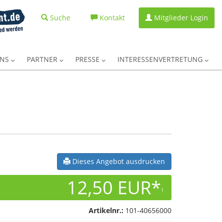
Suche
Kontakt
Mitglieder Login
UNS
PARTNER
PRESSE
INTERESSENVERTRETUNG
Dieses Angebot ausdrucken
12,50 EUR*
1
Artikelnr.:
101-40656000