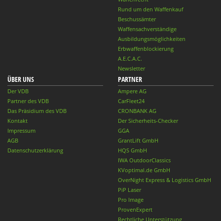
Rund um den Waffenkauf
Beschussämter
Waffensachverständige
Ausbildungsmöglichkeiten
Erbwaffenblockierung
A.E.C.A.C.
Newsletter
ÜBER UNS
PARTNER
Der VDB
Ampere AG
Partner des VDB
CarFleet24
Das Präsidium des VDB
CRONBANK AG
Kontakt
Der Sicherheits-Checker
Impressum
GGA
AGB
GrantLift GmbH
Datenschutzerklärung
HQS GmbH
IWA OutdoorClassics
KVoptimal.de GmbH
OverNight Express & Logistics GmbH
PiP Laser
Pro Image
ProvenExpert
Rechtliche Unterstützung