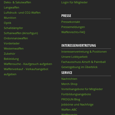
Deko- & Salutwaffen
Login für Mitglieder
Langwaffen
Luftdruck- und CO2-Waffen
PRESSE
Munition
Pressekontakt
Optik
Pressemeldungen
Schalldämpfer
Waffenrechts-FAQ
Softairwaffen (Airsoftgun)
Ordonnanzwaffen
Vorderlader
INTERESSENVERTRETUNG
Westernwaffen
Interessenvertretung & Positionen
Zubehör
Unsere Lobbyarbeit
Bekleidung
Fachausschuss Airsoft & Paintball
Waffensuche - Kaufgesuch aufgeben
Gesetzgebung im Überblick
Waffenverkauf - Verkaufsangebot
SERVICE
aufgeben
Nachrichten
Merch-Shop
Vorteilsangebote für Mitglieder
Fortbildungsangebote
PROGUN Blog
Jobbörse und Nachfolge
Waffen-ABC
Waffenrecht