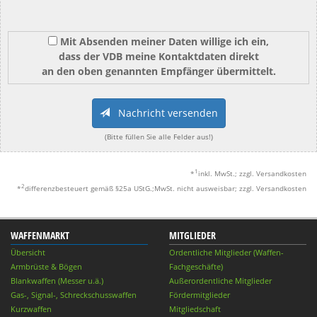
Mit Absenden meiner Daten willige ich ein,
dass der VDB meine Kontaktdaten direkt
an den oben genannten Empfänger übermittelt.
Nachricht versenden
(Bitte füllen Sie alle Felder aus!)
1
*
inkl. MwSt.; zzgl. Versandkosten
2
*
differenzbesteuert gemäß §25a UStG.;MwSt. nicht ausweisbar; zzgl. Versandkosten
WAFFENMARKT
MITGLIEDER
Übersicht
Ordentliche Mitglieder (Waffen-
Armbrüste & Bögen
Fachgeschäfte)
Blankwaffen (Messer u.ä.)
Außerordentliche Mitglieder
Gas-, Signal-, Schreckschusswaffen
Fördermitglieder
Kurzwaffen
Mitgliedschaft