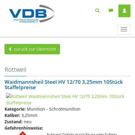
Navig
ein-/
zurück zur Übersicht
Rottweil
Waidmannsheil Steel HV 12/70 3,25mm 10Stück
Staffelpreise
Kategorie:
Munition - Schrotmunition
Kaliber:
3,25mm
Zustand:
neu
Gefahrenhinweise:
Achtung! Gefahr durch Feuer oder Splitter,