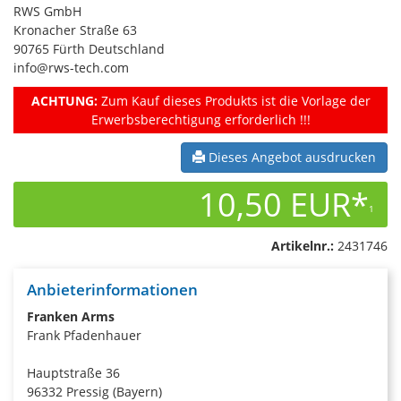
RWS GmbH
Kronacher Straße 63
90765 Fürth Deutschland
info@rws-tech.com
ACHTUNG:
Zum Kauf dieses Produkts ist die Vorlage der
Erwerbsberechtigung erforderlich !!!
Dieses Angebot ausdrucken
10,50 EUR*
1
Artikelnr.:
2431746
Anbieterinformationen
Franken Arms
Frank Pfadenhauer
Hauptstraße 36
96332 Pressig (Bayern)