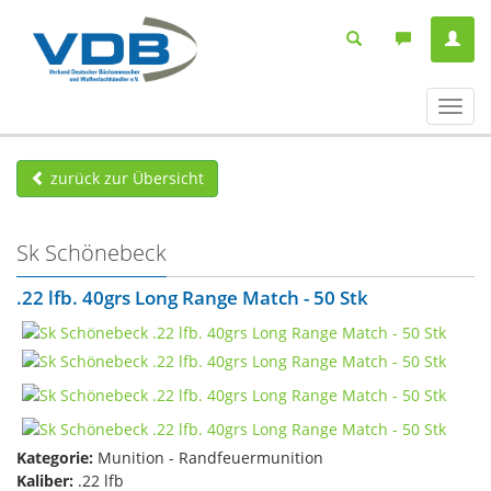
Navig
ein-/
zurück zur Übersicht
Sk Schönebeck
.22 lfb. 40grs Long Range Match - 50 Stk
Kategorie:
Munition - Randfeuermunition
Kaliber:
.22 lfb