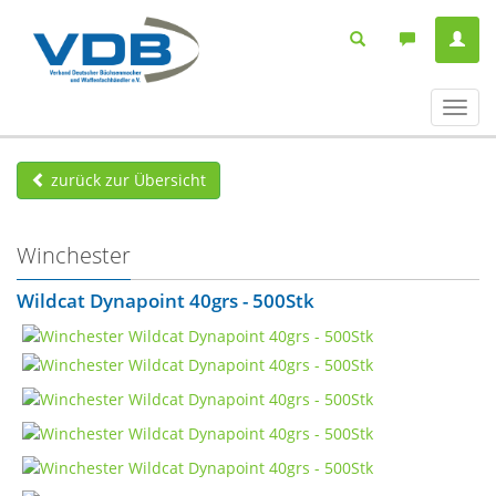
Navig
ein-/
zurück zur Übersicht
Winchester
Wildcat Dynapoint 40grs - 500Stk