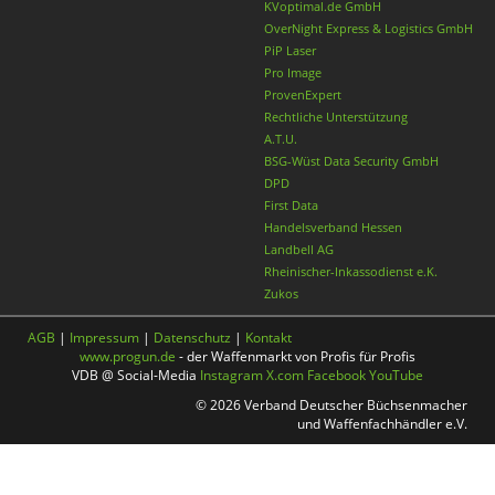
KVoptimal.de GmbH
OverNight Express & Logistics GmbH
PiP Laser
Pro Image
ProvenExpert
Rechtliche Unterstützung
A.T.U.
BSG-Wüst Data Security GmbH
DPD
First Data
Handelsverband Hessen
Landbell AG
Rheinischer-Inkassodienst e.K.
Zukos
AGB
|
Impressum
|
Datenschutz
|
Kontakt
www.progun.de
- der Waffenmarkt von Profis für Profis
VDB @ Social-Media
Instagram
X.com
Facebook
YouTube
© 2026 Verband Deutscher Büchsenmacher
und Waffenfachhändler e.V.