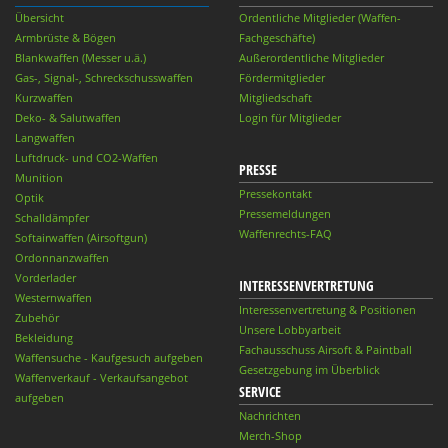
Übersicht
Ordentliche Mitglieder (Waffen-
Armbrüste & Bögen
Fachgeschäfte)
Blankwaffen (Messer u.ä.)
Außerordentliche Mitglieder
Gas-, Signal-, Schreckschusswaffen
Fördermitglieder
Kurzwaffen
Mitgliedschaft
Deko- & Salutwaffen
Login für Mitglieder
Langwaffen
Luftdruck- und CO2-Waffen
PRESSE
Munition
Pressekontakt
Optik
Pressemeldungen
Schalldämpfer
Waffenrechts-FAQ
Softairwaffen (Airsoftgun)
Ordonnanzwaffen
Vorderlader
INTERESSENVERTRETUNG
Westernwaffen
Interessenvertretung & Positionen
Zubehör
Unsere Lobbyarbeit
Bekleidung
Fachausschuss Airsoft & Paintball
Waffensuche - Kaufgesuch aufgeben
Gesetzgebung im Überblick
Waffenverkauf - Verkaufsangebot
SERVICE
aufgeben
Nachrichten
Merch-Shop