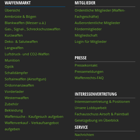
WAFFENMARKT
MITGLIEDER
Übersicht
Ordentliche Mitglieder (Waffen-
Armbrüste & Bögen
Fachgeschäfte)
Blankwaffen (Messer u.ä.)
Außerordentliche Mitglieder
Gas-, Signal-, Schreckschusswaffen
Fördermitglieder
Kurzwaffen
Mitgliedschaft
Deko- & Salutwaffen
Login für Mitglieder
Langwaffen
Luftdruck- und CO2-Waffen
PRESSE
Munition
Pressekontakt
Optik
Pressemeldungen
Schalldämpfer
Waffenrechts-FAQ
Softairwaffen (Airsoftgun)
Ordonnanzwaffen
Vorderlader
INTERESSENVERTRETUNG
Westernwaffen
Interessenvertretung & Positionen
Zubehör
Unsere Lobbyarbeit
Bekleidung
Fachausschuss Airsoft & Paintball
Waffensuche - Kaufgesuch aufgeben
Gesetzgebung im Überblick
Waffenverkauf - Verkaufsangebot
SERVICE
aufgeben
Nachrichten