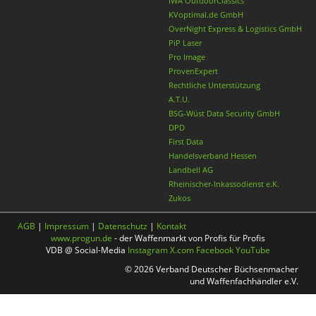
IWA OutdoorClassics
KVoptimal.de GmbH
OverNight Express & Logistics GmbH
PiP Laser
Pro Image
ProvenExpert
Rechtliche Unterstützung
A.T.U.
BSG-Wüst Data Security GmbH
DPD
First Data
Handelsverband Hessen
Landbell AG
Rheinischer-Inkassodienst e.K.
Zukos
AGB
|
Impressum
|
Datenschutz
|
Kontakt
www.progun.de
- der Waffenmarkt von Profis für Profis
VDB @ Social-Media
Instagram
X.com
Facebook
YouTube
© 2026 Verband Deutscher Büchsenmacher
und Waffenfachhändler e.V.