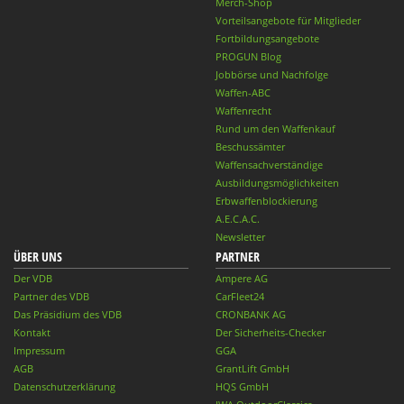
Merch-Shop
Vorteilsangebote für Mitglieder
Fortbildungsangebote
PROGUN Blog
Jobbörse und Nachfolge
Waffen-ABC
Waffenrecht
Rund um den Waffenkauf
Beschussämter
Waffensachverständige
Ausbildungsmöglichkeiten
Erbwaffenblockierung
A.E.C.A.C.
Newsletter
ÜBER UNS
PARTNER
Der VDB
Ampere AG
Partner des VDB
CarFleet24
Das Präsidium des VDB
CRONBANK AG
Kontakt
Der Sicherheits-Checker
Impressum
GGA
AGB
GrantLift GmbH
Datenschutzerklärung
HQS GmbH