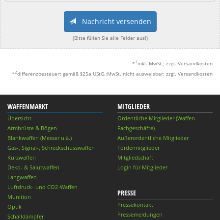
Nachricht versenden
(Bitte füllen Sie alle Felder aus!)
1
*
inkl. MwSt.; zzgl. Versandkosten
2
*
differenzbesteuert gemäß §25a UStG.;MwSt. nicht ausweisbar; zzgl. Versandkosten
WAFFENMARKT
MITGLIEDER
Übersicht
Ordentliche Mitglieder (Waffen-
Armbrüste & Bögen
Fachgeschäfte)
Blankwaffen (Messer u.ä.)
Außerordentliche Mitglieder
Gas-, Signal-, Schreckschusswaffen
Fördermitglieder
Kurzwaffen
Mitgliedschaft
Deko- & Salutwaffen
Login für Mitglieder
Langwaffen
Luftdruck- und CO2-Waffen
PRESSE
Munition
Pressekontakt
Optik
Pressemeldungen
Schalldämpfer