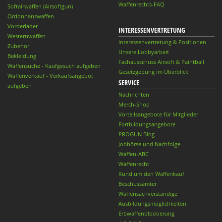
Waffenrechts-FAQ
Softairwaffen (Airsoftgun)
Ordonnanzwaffen
Vorderlader
INTERESSENVERTRETUNG
Westernwaffen
Interessenvertretung & Positionen
Zubehör
Unsere Lobbyarbeit
Bekleidung
Fachausschuss Airsoft & Paintball
Waffensuche - Kaufgesuch aufgeben
Gesetzgebung im Überblick
Waffenverkauf - Verkaufsangebot
SERVICE
aufgeben
Nachrichten
Merch-Shop
Vorteilsangebote für Mitglieder
Fortbildungsangebote
PROGUN Blog
Jobbörse und Nachfolge
Waffen-ABC
Waffenrecht
Rund um den Waffenkauf
Beschussämter
Waffensachverständige
Ausbildungsmöglichkeiten
Erbwaffenblockierung