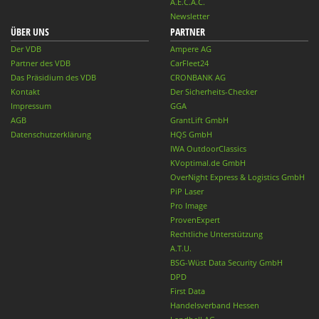
A.E.C.A.C.
Newsletter
ÜBER UNS
PARTNER
Der VDB
Ampere AG
Partner des VDB
CarFleet24
Das Präsidium des VDB
CRONBANK AG
Kontakt
Der Sicherheits-Checker
Impressum
GGA
AGB
GrantLift GmbH
Datenschutzerklärung
HQS GmbH
IWA OutdoorClassics
KVoptimal.de GmbH
OverNight Express & Logistics GmbH
PiP Laser
Pro Image
ProvenExpert
Rechtliche Unterstützung
A.T.U.
BSG-Wüst Data Security GmbH
DPD
First Data
Handelsverband Hessen