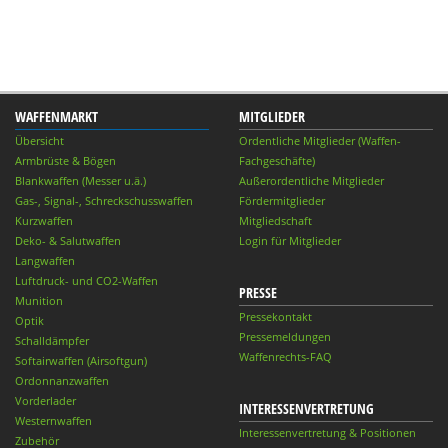
WAFFENMARKT
MITGLIEDER
Übersicht
Ordentliche Mitglieder (Waffen-
Armbrüste & Bögen
Fachgeschäfte)
Blankwaffen (Messer u.ä.)
Außerordentliche Mitglieder
Gas-, Signal-, Schreckschusswaffen
Fördermitglieder
Kurzwaffen
Mitgliedschaft
Deko- & Salutwaffen
Login für Mitglieder
Langwaffen
Luftdruck- und CO2-Waffen
PRESSE
Munition
Pressekontakt
Optik
Pressemeldungen
Schalldämpfer
Waffenrechts-FAQ
Softairwaffen (Airsoftgun)
Ordonnanzwaffen
Vorderlader
INTERESSENVERTRETUNG
Westernwaffen
Interessenvertretung & Positionen
Zubehör