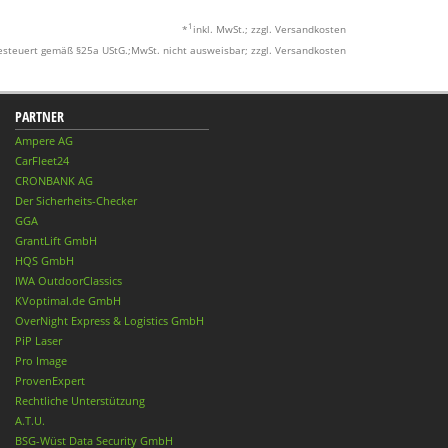
1
*
inkl. MwSt.; zzgl. Versandkosten
esteuert gemäß §25a UStG.;MwSt. nicht ausweisbar; zzgl. Versandkosten
PARTNER
Ampere AG
CarFleet24
CRONBANK AG
Der Sicherheits-Checker
GGA
GrantLift GmbH
HQS GmbH
IWA OutdoorClassics
KVoptimal.de GmbH
OverNight Express & Logistics GmbH
PiP Laser
Pro Image
ProvenExpert
Rechtliche Unterstützung
A.T.U.
BSG-Wüst Data Security GmbH