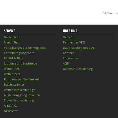
2
*
differenzb
SERVICE
ÜBER UNS
Nachrichten
Der VDB
Merch-Shop
Partner des VDB
Vorteilsangebote für Mitglieder
Das Präsidium des VDB
Fortbildungsangebote
Kontakt
PROGUN Blog
Impressum
Jobbörse und Nachfolge
AGB
Waffen-ABC
Datenschutzerklärung
Waffenrecht
Rund um den Waffenkauf
Beschussämter
Waffensachverständige
Ausbildungsmöglichkeiten
Erbwaffenblockierung
A.E.C.A.C.
Newsletter