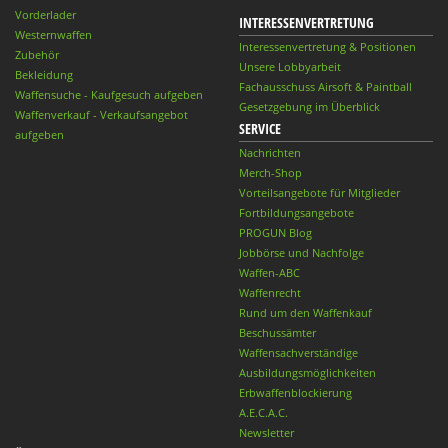
Vorderlader
INTERESSENVERTRETUNG
Westernwaffen
Interessenvertretung & Positionen
Zubehör
Unsere Lobbyarbeit
Bekleidung
Fachausschuss Airsoft & Paintball
Waffensuche - Kaufgesuch aufgeben
Gesetzgebung im Überblick
Waffenverkauf - Verkaufsangebot
SERVICE
aufgeben
Nachrichten
Merch-Shop
Vorteilsangebote für Mitglieder
Fortbildungsangebote
PROGUN Blog
Jobbörse und Nachfolge
Waffen-ABC
Waffenrecht
Rund um den Waffenkauf
Beschussämter
Waffensachverständige
Ausbildungsmöglichkeiten
Erbwaffenblockierung
A.E.C.A.C.
Newsletter