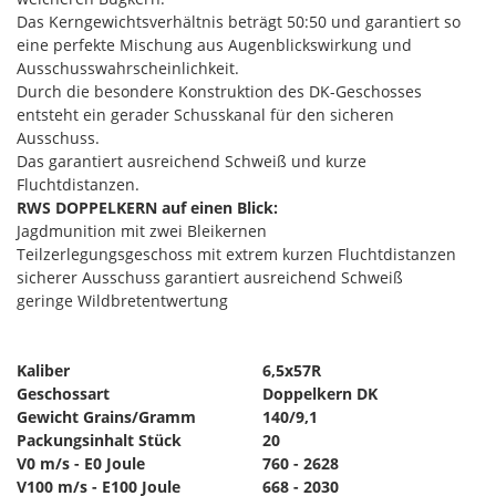
Das Kerngewichtsverhältnis beträgt 50:50 und garantiert so
eine perfekte Mischung aus Augenblickswirkung und
Ausschusswahrscheinlichkeit.
Durch die besondere Konstruktion des DK-Geschosses
entsteht ein gerader Schusskanal für den sicheren
Ausschuss.
Das garantiert ausreichend Schweiß und kurze
Fluchtdistanzen.
RWS DOPPELKERN auf einen Blick:
Jagdmunition mit zwei Bleikernen
Teilzerlegungsgeschoss mit extrem kurzen Fluchtdistanzen
sicherer Ausschuss garantiert ausreichend Schweiß
geringe Wildbretentwertung
Kaliber
6,5x57R
Geschossart
Doppelkern DK
Gewicht Grains/Gramm
140/9,1
Packungsinhalt Stück
20
V0 m/s - E0 Joule
760 - 2628
V100 m/s - E100 Joule
668 - 2030