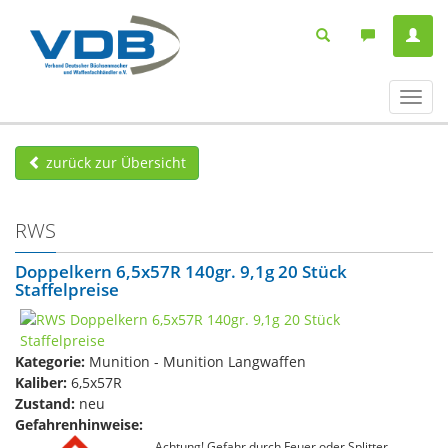
Navig
ein-/
zurück zur Übersicht
RWS
Doppelkern 6,5x57R 140gr. 9,1g 20 Stück
Staffelpreise
Kategorie:
Munition - Munition Langwaffen
Kaliber:
6,5x57R
Zustand:
neu
Gefahrenhinweise:
Achtung! Gefahr durch Feuer oder Splitter,