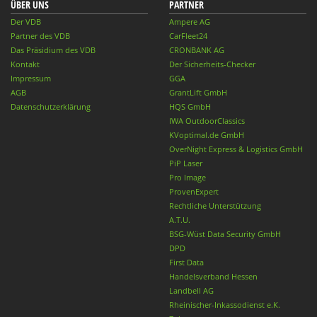
ÜBER UNS
PARTNER
Der VDB
Ampere AG
Partner des VDB
CarFleet24
Das Präsidium des VDB
CRONBANK AG
Kontakt
Der Sicherheits-Checker
Impressum
GGA
AGB
GrantLift GmbH
Datenschutzerklärung
HQS GmbH
IWA OutdoorClassics
KVoptimal.de GmbH
OverNight Express & Logistics GmbH
PiP Laser
Pro Image
ProvenExpert
Rechtliche Unterstützung
A.T.U.
BSG-Wüst Data Security GmbH
DPD
First Data
Handelsverband Hessen
Landbell AG
Rheinischer-Inkassodienst e.K.