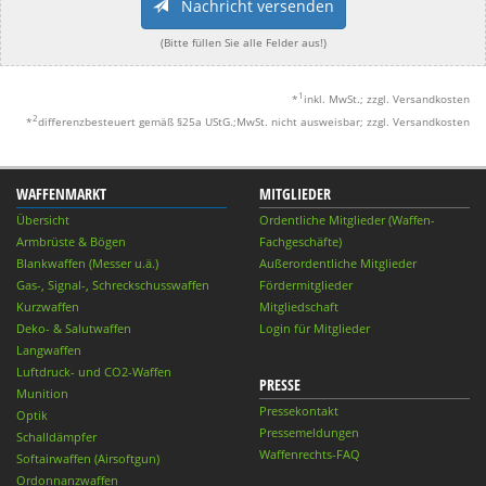
Nachricht versenden
(Bitte füllen Sie alle Felder aus!)
1
*
inkl. MwSt.; zzgl. Versandkosten
2
*
differenzbesteuert gemäß §25a UStG.;MwSt. nicht ausweisbar; zzgl. Versandkosten
WAFFENMARKT
MITGLIEDER
Übersicht
Ordentliche Mitglieder (Waffen-
Armbrüste & Bögen
Fachgeschäfte)
Blankwaffen (Messer u.ä.)
Außerordentliche Mitglieder
Gas-, Signal-, Schreckschusswaffen
Fördermitglieder
Kurzwaffen
Mitgliedschaft
Deko- & Salutwaffen
Login für Mitglieder
Langwaffen
Luftdruck- und CO2-Waffen
PRESSE
Munition
Pressekontakt
Optik
Pressemeldungen
Schalldämpfer
Waffenrechts-FAQ
Softairwaffen (Airsoftgun)
Ordonnanzwaffen