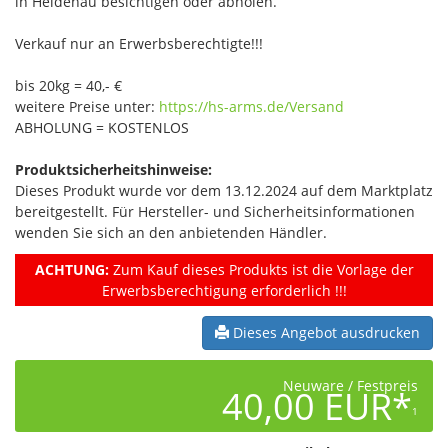
in Heidenau besichtigen oder abholen.
Verkauf nur an Erwerbsberechtigte!!!
bis 20kg = 40,- €
weitere Preise unter:
https://hs-arms.de/Versand
ABHOLUNG = KOSTENLOS
Produktsicherheitshinweise:
Dieses Produkt wurde vor dem 13.12.2024 auf dem Marktplatz
bereitgestellt. Für Hersteller- und Sicherheitsinformationen
wenden Sie sich an den anbietenden Händler.
ACHTUNG:
Zum Kauf dieses Produkts ist die Vorlage der
Erwerbsberechtigung erforderlich !!!
Dieses Angebot ausdrucken
Neuware / Festpreis
40,00 EUR*
1