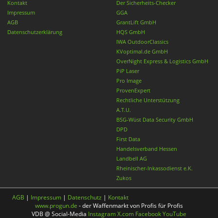
Kontakt
Der Sicherheits-Checker
Impressum
GGA
AGB
GrantLift GmbH
Datenschutzerklärung
HQS GmbH
IWA OutdoorClassics
KVoptimal.de GmbH
OverNight Express & Logistics GmbH
PiP Laser
Pro Image
ProvenExpert
Rechtliche Unterstützung
A.T.U.
BSG-Wüst Data Security GmbH
DPD
First Data
Handelsverband Hessen
Landbell AG
Rheinischer-Inkassodienst e.K.
Zukos
AGB
|
Impressum
|
Datenschutz
|
Kontakt
www.progun.de
- der Waffenmarkt von Profis für Profis
VDB @ Social-Media
Instagram
X.com
Facebook
YouTube