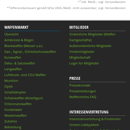
1
*
inkl. MwSt.; zzgl. Versandkosten
2
*
differenzbesteuert gemäß §25a UStG.;MwSt. nicht ausweisbar; zzgl. Versandkosten
WAFFENMARKT
MITGLIEDER
Übersicht
Ordentliche Mitglieder (Waffen-
Armbrüste & Bögen
Fachgeschäfte)
Blankwaffen (Messer u.ä.)
Außerordentliche Mitglieder
Gas-, Signal-, Schreckschusswaffen
Fördermitglieder
Kurzwaffen
Mitgliedschaft
Deko- & Salutwaffen
Login für Mitglieder
Langwaffen
Luftdruck- und CO2-Waffen
PRESSE
Munition
Pressekontakt
Optik
Pressemeldungen
Schalldämpfer
Waffenrechts-FAQ
Softairwaffen (Airsoftgun)
Ordonnanzwaffen
Vorderlader
INTERESSENVERTRETUNG
Westernwaffen
Interessenvertretung & Positionen
Zubehör
Unsere Lobbyarbeit
Bekleidung