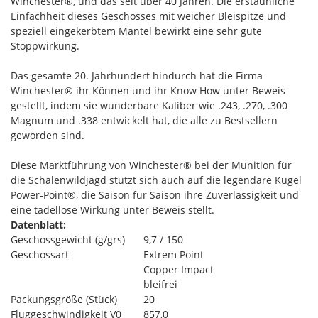
Winchester®, und das seit über 40 Jahren. Die erstaunliche
Einfachheit dieses Geschosses mit weicher Bleispitze und
speziell eingekerbtem Mantel bewirkt eine sehr gute
Stoppwirkung.
Das gesamte 20. Jahrhundert hindurch hat die Firma
Winchester® ihr Können und ihr Know How unter Beweis
gestellt, indem sie wunderbare Kaliber wie .243, .270, .300
Magnum und .338 entwickelt hat, die alle zu Bestsellern
geworden sind.
Diese Marktführung von Winchester® bei der Munition für
die Schalenwildjagd stützt sich auch auf die legendäre Kugel
Power-Point®, die Saison für Saison ihre Zuverlässigkeit und
eine tadellose Wirkung unter Beweis stellt.
Datenblatt:
Geschossgewicht (g/grs)
9,7 / 150
Geschossart
Extrem Point
Copper Impact
bleifrei
Packungsgröße (Stück)
20
Fluggeschwindigkeit V0
857,0