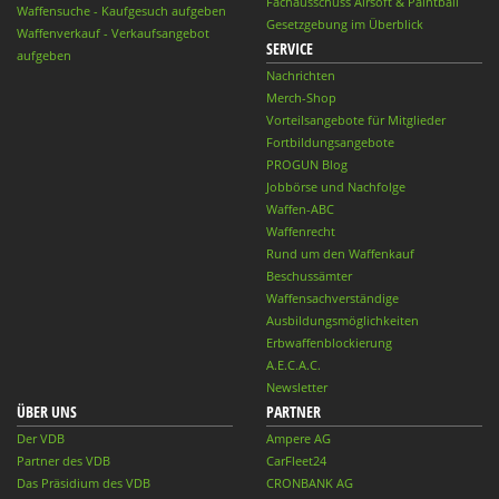
Fachausschuss Airsoft & Paintball
Waffensuche - Kaufgesuch aufgeben
Gesetzgebung im Überblick
Waffenverkauf - Verkaufsangebot
SERVICE
aufgeben
Nachrichten
Merch-Shop
Vorteilsangebote für Mitglieder
Fortbildungsangebote
PROGUN Blog
Jobbörse und Nachfolge
Waffen-ABC
Waffenrecht
Rund um den Waffenkauf
Beschussämter
Waffensachverständige
Ausbildungsmöglichkeiten
Erbwaffenblockierung
A.E.C.A.C.
Newsletter
ÜBER UNS
PARTNER
Der VDB
Ampere AG
Partner des VDB
CarFleet24
Das Präsidium des VDB
CRONBANK AG