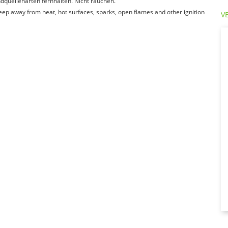
quellenarten fernhalten. Nicht rauchen.
Keep away from heat, hot surfaces, sparks, open flames and other ignition
V