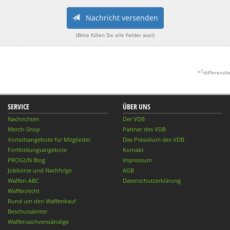
Nachricht versenden
(Bitte füllen Sie alle Felder aus!)
2
*
differenzb
SERVICE
ÜBER UNS
Nachrichten
Der VDB
Merch-Shop
Partner des VDB
Vorteilsangebote für Mitglieder
Das Präsidium des VDB
Fortbildungsangebote
Kontakt
PROGUN Blog
Impressum
Jobbörse und Nachfolge
AGB
Waffen-ABC
Datenschutzerklärung
Waffenrecht
Rund um den Waffenkauf
Beschussämter
Waffensachverständige