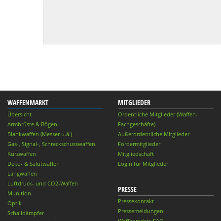
WAFFENMARKT
MITGLIEDER
Übersicht
Ordentliche Mitglieder (Waffen-
Armbrüste & Bögen
Fachgeschäfte)
Blankwaffen (Messer u.ä.)
Außerordentliche Mitglieder
Gas-, Signal-, Schreckschusswaffen
Fördermitglieder
Kurzwaffen
Mitgliedschaft
Deko- & Salutwaffen
Login für Mitglieder
Langwaffen
Luftdruck- und CO2-Waffen
PRESSE
Munition
Pressekontakt
Optik
Pressemeldungen
Schalldämpfer
Waffenrechts-FAQ