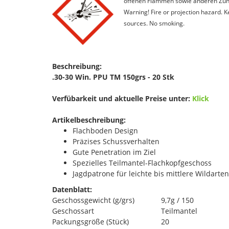
offenen Flammen sowie anderen Zünd
Warning! Fire or projection hazard. 
sources. No smoking.
Beschreibung:
.30-30 Win. PPU TM 150grs - 20 Stk
Verfübarkeit und aktuelle Preise unter:
Klick
Artikelbeschreibung:
Flachboden Design
Präzises Schussverhalten
Gute Penetration im Ziel
Spezielles Teilmantel-Flachkopfgeschoss
Jagdpatrone für leichte bis mittlere Wildarten
Datenblatt:
Geschossgewicht (g/grs)
9,7g / 150
Geschossart
Teilmantel
Packungsgröße (Stück)
20