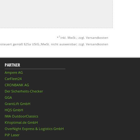
1
*
inkl. MwSt.; zzgl. Versandkosten
esteuert gemäß §25a UStG.;MwSt. nicht ausweisbar; zzgl. Versandkosten
PARTNER
Ampere AG
CarFleet24
CRONBANK AG
Der Sicherheits-Checker
GGA
GrantLift GmbH
HQS GmbH
IWA OutdoorClassics
KVoptimal.de GmbH
OverNight Express & Logistics GmbH
PiP Laser