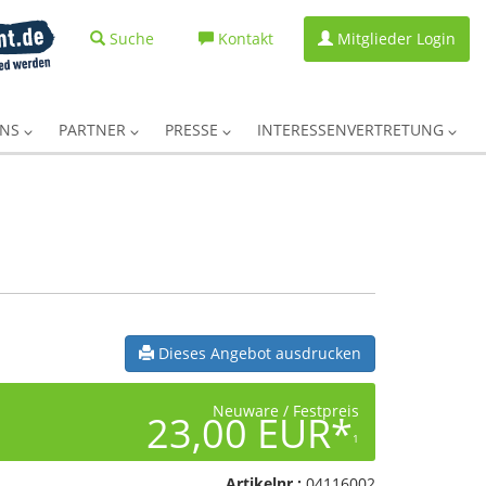
Suche
Kontakt
Mitglieder Login
UNS
PARTNER
PRESSE
INTERESSENVERTRETUNG
Dieses Angebot ausdrucken
Neuware / Festpreis
23,00 EUR*
1
Artikelnr.:
04116002