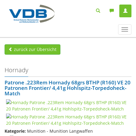
Navig
ein-/
zurück zur Übersicht
Hornady
Patrone .223Rem Hornady 68grs BTHP (R160) VE 20
Patronen Frontier/ 4,41g Hohlspitz-Torpedoheck-
Match
Kategorie:
Munition - Munition Langwaffen