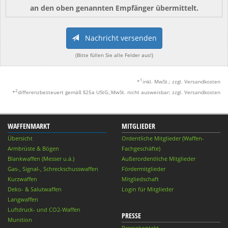
an den oben genannten Empfänger übermittelt.
Nachricht versenden
(Bitte füllen Sie alle Felder aus!)
1
*
inkl. MwSt.; zzgl. Versandkosten
2
*
differenzbesteuert gemäß §25a UStG.;MwSt. nicht ausweisbar; zzgl. Versandkosten
WAFFENMARKT
MITGLIEDER
Übersicht
Ordentliche Mitglieder (Waffen-
Armbrüste & Bögen
Fachgeschäfte)
Blankwaffen (Messer u.ä.)
Außerordentliche Mitglieder
Gas-, Signal-, Schreckschusswaffen
Fördermitglieder
Kurzwaffen
Mitgliedschaft
Deko- & Salutwaffen
Login für Mitglieder
Langwaffen
Luftdruck- und CO2-Waffen
PRESSE
Munition
Pressekontakt