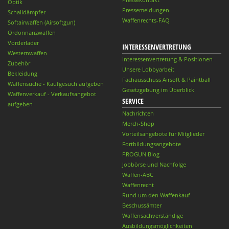
Optik
Pressemeldungen
Schalldämpfer
Waffenrechts-FAQ
Softairwaffen (Airsoftgun)
Ordonnanzwaffen
Vorderlader
INTERESSENVERTRETUNG
Westernwaffen
Interessenvertretung & Positionen
Zubehör
Unsere Lobbyarbeit
Bekleidung
Fachausschuss Airsoft & Paintball
Waffensuche - Kaufgesuch aufgeben
Gesetzgebung im Überblick
Waffenverkauf - Verkaufsangebot
SERVICE
aufgeben
Nachrichten
Merch-Shop
Vorteilsangebote für Mitglieder
Fortbildungsangebote
PROGUN Blog
Jobbörse und Nachfolge
Waffen-ABC
Waffenrecht
Rund um den Waffenkauf
Beschussämter
Waffensachverständige
Ausbildungsmöglichkeiten