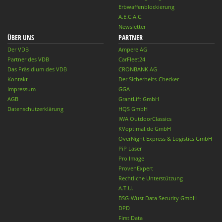
Erbwaffenblockierung
A.E.C.A.C.
Newsletter
ÜBER UNS
PARTNER
Der VDB
Ampere AG
Partner des VDB
CarFleet24
Das Präsidium des VDB
CRONBANK AG
Kontakt
Der Sicherheits-Checker
Impressum
GGA
AGB
GrantLift GmbH
Datenschutzerklärung
HQS GmbH
IWA OutdoorClassics
KVoptimal.de GmbH
OverNight Express & Logistics GmbH
PiP Laser
Pro Image
ProvenExpert
Rechtliche Unterstützung
A.T.U.
BSG-Wüst Data Security GmbH
DPD
First Data