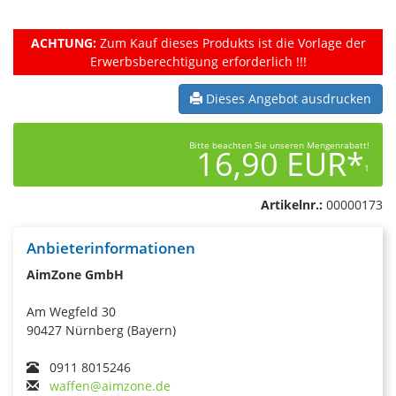
ACHTUNG:
Zum Kauf dieses Produkts ist die Vorlage der
Erwerbsberechtigung erforderlich !!!
Dieses Angebot ausdrucken
Bitte beachten Sie unseren Mengenrabatt!
16,90 EUR*
1
Artikelnr.:
00000173
Anbieterinformationen
AimZone GmbH
Am Wegfeld 30
90427 Nürnberg (Bayern)
0911 8015246
waffen@aimzone.de