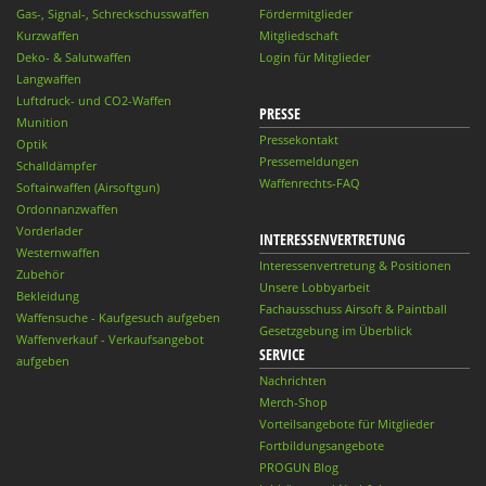
Gas-, Signal-, Schreckschusswaffen
Fördermitglieder
Kurzwaffen
Mitgliedschaft
Deko- & Salutwaffen
Login für Mitglieder
Langwaffen
Luftdruck- und CO2-Waffen
PRESSE
Munition
Pressekontakt
Optik
Pressemeldungen
Schalldämpfer
Waffenrechts-FAQ
Softairwaffen (Airsoftgun)
Ordonnanzwaffen
Vorderlader
INTERESSENVERTRETUNG
Westernwaffen
Interessenvertretung & Positionen
Zubehör
Unsere Lobbyarbeit
Bekleidung
Fachausschuss Airsoft & Paintball
Waffensuche - Kaufgesuch aufgeben
Gesetzgebung im Überblick
Waffenverkauf - Verkaufsangebot
SERVICE
aufgeben
Nachrichten
Merch-Shop
Vorteilsangebote für Mitglieder
Fortbildungsangebote
PROGUN Blog