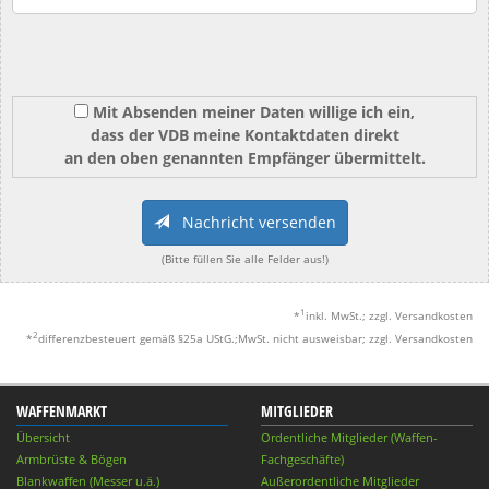
Mit Absenden meiner Daten willige ich ein,
dass der VDB meine Kontaktdaten direkt
an den oben genannten Empfänger übermittelt.
Nachricht versenden
(Bitte füllen Sie alle Felder aus!)
1
*
inkl. MwSt.; zzgl. Versandkosten
2
*
differenzbesteuert gemäß §25a UStG.;MwSt. nicht ausweisbar; zzgl. Versandkosten
WAFFENMARKT
MITGLIEDER
Übersicht
Ordentliche Mitglieder (Waffen-
Armbrüste & Bögen
Fachgeschäfte)
Blankwaffen (Messer u.ä.)
Außerordentliche Mitglieder