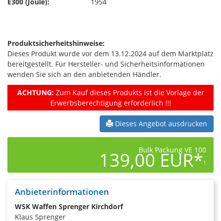
E300 (Joule):
1954
Produktsicherheitshinweise:
Dieses Produkt wurde vor dem 13.12.2024 auf dem Marktplatz
bereitgestellt. Für Hersteller- und Sicherheitsinformationen
wenden Sie sich an den anbietenden Händler.
ACHTUNG:
Zum Kauf dieses Produkts ist die Vorlage der
Erwerbsberechtigung erforderlich !!!
Dieses Angebot ausdrucken
Bulk Packung VE 100
139,00 EUR*
1
Anbieterinformationen
WSK Waffen Sprenger Kirchdorf
Klaus Sprenger