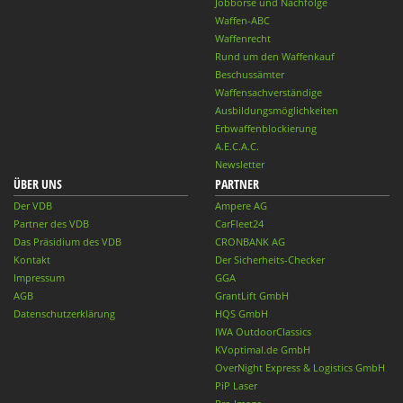
Jobbörse und Nachfolge
Waffen-ABC
Waffenrecht
Rund um den Waffenkauf
Beschussämter
Waffensachverständige
Ausbildungsmöglichkeiten
Erbwaffenblockierung
A.E.C.A.C.
Newsletter
ÜBER UNS
PARTNER
Der VDB
Ampere AG
Partner des VDB
CarFleet24
Das Präsidium des VDB
CRONBANK AG
Kontakt
Der Sicherheits-Checker
Impressum
GGA
AGB
GrantLift GmbH
Datenschutzerklärung
HQS GmbH
IWA OutdoorClassics
KVoptimal.de GmbH
OverNight Express & Logistics GmbH
PiP Laser