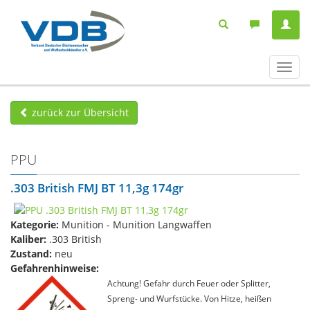
Navig
ein-/
zurück zur Übersicht
PPU
.303 British FMJ BT 11,3g 174gr
Kategorie:
Munition - Munition Langwaffen
Kaliber:
.303 British
Zustand:
neu
Gefahrenhinweise:
Achtung! Gefahr durch Feuer oder Splitter,
Spreng- und Wurfstücke. Von Hitze, heißen