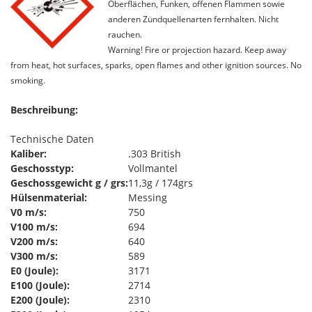
Oberflächen, Funken, offenen Flammen sowie
anderen Zündquellenarten fernhalten. Nicht
rauchen.
Warning! Fire or projection hazard. Keep away
from heat, hot surfaces, sparks, open flames and other ignition sources. No
smoking.
Beschreibung:
Technische Daten
Kaliber:
.303 British
Geschosstyp:
Vollmantel
Geschossgewicht g / grs:
11,3g / 174grs
Hülsenmaterial:
Messing
V0 m/s:
750
V100 m/s:
694
V200 m/s:
640
V300 m/s:
589
E0 (Joule):
3171
E100 (Joule):
2714
E200 (Joule):
2310