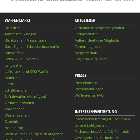
WAFFENMARKT
MITGLIEDER
Übersicht
Ordentliche Mitglieder (Waffen-
Armbrüste & Bögen
Fachgeschäfte)
Blankwaffen (Messer u.ä.)
Außerordentliche Mitglieder
Gas-, Signal-, Schreckschusswaffen
Fördermitglieder
Kurzwaffen
Mitgliedschaft
Deko- & Salutwaffen
Login für Mitglieder
Langwaffen
Luftdruck- und CO2-Waffen
PRESSE
Munition
Pressekontakt
Optik
Pressemeldungen
Schalldämpfer
Waffenrechts-FAQ
Softairwaffen (Airsoftgun)
Ordonnanzwaffen
Vorderlader
INTERESSENVERTRETUNG
Westernwaffen
Interessenvertretung & Positionen
Zubehör
Unsere Lobbyarbeit
Bekleidung
Fachausschuss Airsoft & Paintball
Waffensuche - Kaufgesuch aufgeben
Gesetzgebung im Überblick