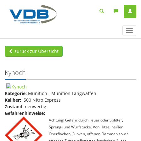
Navig
ein-/
zurück zur Übersicht
Kynoch
Kategorie:
Munition - Munition Langwaffen
Kaliber:
.500 Nitro Express
Zustand:
neuwertig
Gefahrenhinweise:
Achtung! Gefahr durch Feuer oder Splitter,
Spreng- und Wurfstücke. Von Hitze, heißen
Oberflächen, Funken, offenen Flammen sowie
anderen Zündquellenarten fernhalten. Nicht