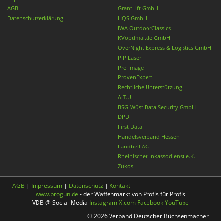
AGB
GrantLift GmbH
Datenschutzerklärung
HQS GmbH
IWA OutdoorClassics
KVoptimal.de GmbH
OverNight Express & Logistics GmbH
PiP Laser
Pro Image
ProvenExpert
Rechtliche Unterstützung
A.T.U.
BSG-Wüst Data Security GmbH
DPD
First Data
Handelsverband Hessen
Landbell AG
Rheinischer-Inkassodienst e.K.
Zukos
AGB
|
Impressum
|
Datenschutz
|
Kontakt
www.progun.de
- der Waffenmarkt von Profis für Profis
VDB @ Social-Media
Instagram
X.com
Facebook
YouTube
© 2026 Verband Deutscher Büchsenmacher