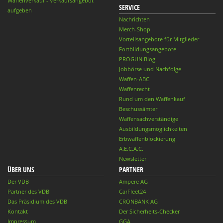
Waffenverkauf - Verkaufsangebot
SERVICE
aufgeben
Nachrichten
Merch-Shop
Vorteilsangebote für Mitglieder
Fortbildungsangebote
PROGUN Blog
Jobbörse und Nachfolge
Waffen-ABC
Waffenrecht
Rund um den Waffenkauf
Beschussämter
Waffensachverständige
Ausbildungsmöglichkeiten
Erbwaffenblockierung
A.E.C.A.C.
Newsletter
ÜBER UNS
PARTNER
Der VDB
Ampere AG
Partner des VDB
CarFleet24
Das Präsidium des VDB
CRONBANK AG
Kontakt
Der Sicherheits-Checker
Impressum
GGA