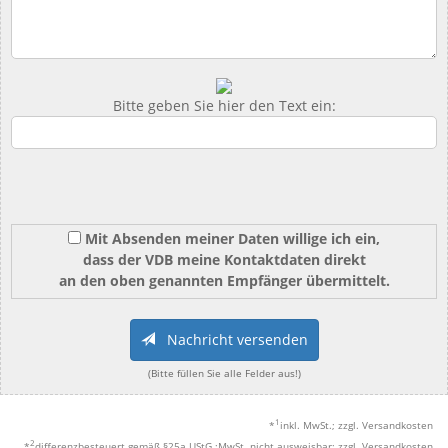
Bitte geben Sie hier den Text ein:
Mit Absenden meiner Daten willige ich ein,
dass der VDB meine Kontaktdaten direkt
an den oben genannten Empfänger übermittelt.
Nachricht versenden
(Bitte füllen Sie alle Felder aus!)
1
*
inkl. MwSt.; zzgl. Versandkosten
2
*
differenzbesteuert gemäß §25a UStG.;MwSt. nicht ausweisbar; zzgl. Versandkosten