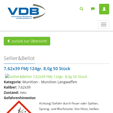
Navig
ein-/
zurück zur Übersicht
Sellier&Bellot
7,62x39 FMJ 124gr. 8,0g 50 Stück
Kategorie:
Munition - Munition Langwaffen
Kaliber:
7,62x39
Zustand:
neu
Gefahrenhinweise:
Achtung! Gefahr durch Feuer oder Splitter,
Spreng- und Wurfstücke. Von Hitze, heißen