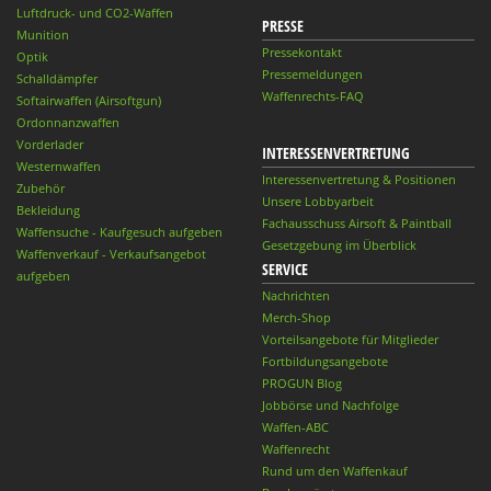
Luftdruck- und CO2-Waffen
PRESSE
Munition
Pressekontakt
Optik
Pressemeldungen
Schalldämpfer
Waffenrechts-FAQ
Softairwaffen (Airsoftgun)
Ordonnanzwaffen
Vorderlader
INTERESSENVERTRETUNG
Westernwaffen
Interessenvertretung & Positionen
Zubehör
Unsere Lobbyarbeit
Bekleidung
Fachausschuss Airsoft & Paintball
Waffensuche - Kaufgesuch aufgeben
Gesetzgebung im Überblick
Waffenverkauf - Verkaufsangebot
SERVICE
aufgeben
Nachrichten
Merch-Shop
Vorteilsangebote für Mitglieder
Fortbildungsangebote
PROGUN Blog
Jobbörse und Nachfolge
Waffen-ABC
Waffenrecht
Rund um den Waffenkauf