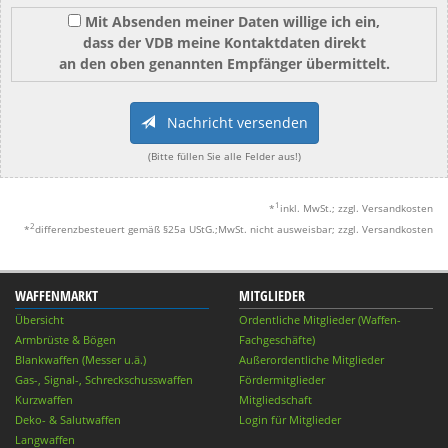
Mit Absenden meiner Daten willige ich ein,
dass der VDB meine Kontaktdaten direkt
an den oben genannten Empfänger übermittelt.
Nachricht versenden
(Bitte füllen Sie alle Felder aus!)
1
*
inkl. MwSt.; zzgl. Versandkosten
2
*
differenzbesteuert gemäß §25a UStG.;MwSt. nicht ausweisbar; zzgl. Versandkosten
WAFFENMARKT
MITGLIEDER
Übersicht
Ordentliche Mitglieder (Waffen-
Armbrüste & Bögen
Fachgeschäfte)
Blankwaffen (Messer u.ä.)
Außerordentliche Mitglieder
Gas-, Signal-, Schreckschusswaffen
Fördermitglieder
Kurzwaffen
Mitgliedschaft
Deko- & Salutwaffen
Login für Mitglieder
Langwaffen