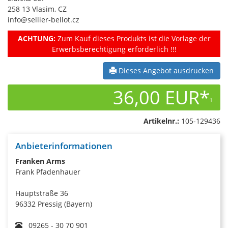
258 13 Vlasim, CZ
info@sellier-bellot.cz
ACHTUNG:
Zum Kauf dieses Produkts ist die Vorlage der
Erwerbsberechtigung erforderlich !!!
Dieses Angebot ausdrucken
36,00 EUR*
1
Artikelnr.:
105-129436
Anbieterinformationen
Franken Arms
Frank Pfadenhauer
Hauptstraße 36
96332 Pressig (Bayern)
09265 - 30 70 901