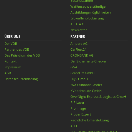
Beschussämter
Waffensachverständige
Ausbildungsmöglichkeiten
Erbwaffenblockierung
A.E.C.A.C.
Newsletter
ÜBER UNS
PARTNER
Der VDB
Ampere AG
Partner des VDB
CarFleet24
Das Präsidium des VDB
CRONBANK AG
Kontakt
Der Sicherheits-Checker
Impressum
GGA
AGB
GrantLift GmbH
Datenschutzerklärung
HQS GmbH
IWA OutdoorClassics
KVoptimal.de GmbH
OverNight Express & Logistics GmbH
PiP Laser
Pro Image
ProvenExpert
Rechtliche Unterstützung
A.T.U.
BSG-Wüst Data Security GmbH