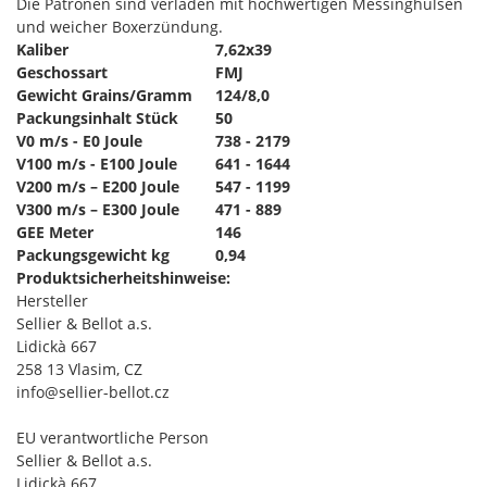
Die Patronen sind verladen mit hochwertigen Messinghülsen
und weicher Boxerzündung.
Kaliber
7,62x39
Geschossart
FMJ
Gewicht Grains/Gramm
124/8,0
Packungsinhalt Stück
50
V0 m/s - E0 Joule
738 - 2179
V100 m/s - E100 Joule
641 - 1644
V200 m/s – E200 Joule
547 - 1199
V300 m/s – E300 Joule
471 - 889
GEE Meter
146
Packungsgewicht kg
0,94
Produktsicherheitshinweise:
Hersteller
Sellier & Bellot a.s.
Lidickà 667
258 13 Vlasim, CZ
info@sellier-bellot.cz
EU verantwortliche Person
Sellier & Bellot a.s.
Lidickà 667