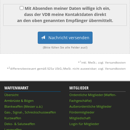
Mit Absenden meiner Daten willige ich ein,
dass der VDB meine Kontaktdaten direkt
an den oben genannten Empfänger übermittelt.
Nachricht versenden
(Bitte füllen Sie alle Felder aus!)
1
*
inkl. MwSt.; zzgl. Versandkosten
2
*
differenzbesteuert gemäß §25a UStG.;MwSt. nicht ausweisbar; zzgl. Versandkosten
WAFFENMARKT
MITGLIEDER
Übersicht
Ordentliche Mitglieder (Waffen-
Armbrüste & Bögen
Fachgeschäfte)
Blankwaffen (Messer u.ä.)
Außerordentliche Mitglieder
Gas-, Signal-, Schreckschusswaffen
Fördermitglieder
Kurzwaffen
Mitgliedschaft
Deko- & Salutwaffen
Login für Mitglieder
Langwaffen