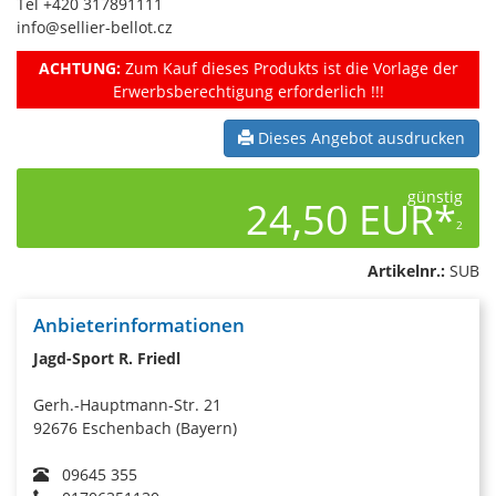
Tel +420 317891111
info@sellier-bellot.cz
ACHTUNG:
Zum Kauf dieses Produkts ist die Vorlage der
Erwerbsberechtigung erforderlich !!!
Dieses Angebot ausdrucken
günstig
24,50 EUR*
2
Artikelnr.:
SUB
Anbieterinformationen
Jagd-Sport R. Friedl
Gerh.-Hauptmann-Str. 21
92676 Eschenbach (Bayern)
09645 355