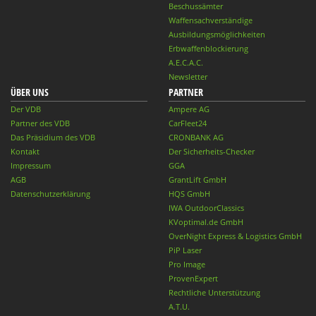
Beschussämter
Waffensachverständige
Ausbildungsmöglichkeiten
Erbwaffenblockierung
A.E.C.A.C.
Newsletter
ÜBER UNS
PARTNER
Der VDB
Ampere AG
Partner des VDB
CarFleet24
Das Präsidium des VDB
CRONBANK AG
Kontakt
Der Sicherheits-Checker
Impressum
GGA
AGB
GrantLift GmbH
Datenschutzerklärung
HQS GmbH
IWA OutdoorClassics
KVoptimal.de GmbH
OverNight Express & Logistics GmbH
PiP Laser
Pro Image
ProvenExpert
Rechtliche Unterstützung
A.T.U.