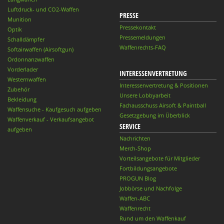
Luftdruck- und CO2-Waffen
PRESSE
Munition
Pressekontakt
Optik
Pressemeldungen
Schalldämpfer
Waffenrechts-FAQ
Softairwaffen (Airsoftgun)
Ordonnanzwaffen
Vorderlader
INTERESSENVERTRETUNG
Westernwaffen
Interessenvertretung & Positionen
Zubehör
Unsere Lobbyarbeit
Bekleidung
Fachausschuss Airsoft & Paintball
Waffensuche - Kaufgesuch aufgeben
Gesetzgebung im Überblick
Waffenverkauf - Verkaufsangebot
SERVICE
aufgeben
Nachrichten
Merch-Shop
Vorteilsangebote für Mitglieder
Fortbildungsangebote
PROGUN Blog
Jobbörse und Nachfolge
Waffen-ABC
Waffenrecht
Rund um den Waffenkauf