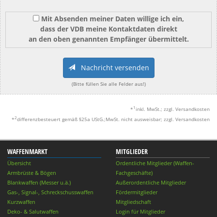
Mit Absenden meiner Daten willige ich ein,
dass der VDB meine Kontaktdaten direkt
an den oben genannten Empfänger übermittelt.
Nachricht versenden
(Bitte füllen Sie alle Felder aus!)
1
*
inkl. MwSt.; zzgl. Versandkosten
2
*
differenzbesteuert gemäß §25a UStG.;MwSt. nicht ausweisbar; zzgl. Versandkosten
WAFFENMARKT
MITGLIEDER
Übersicht
Ordentliche Mitglieder (Waffen-
Armbrüste & Bögen
Fachgeschäfte)
Blankwaffen (Messer u.ä.)
Außerordentliche Mitglieder
Gas-, Signal-, Schreckschusswaffen
Fördermitglieder
Kurzwaffen
Mitgliedschaft
Deko- & Salutwaffen
Login für Mitglieder