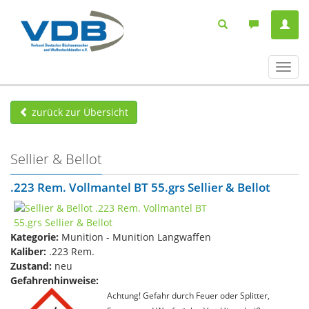
Navig
ein-/
zurück zur Übersicht
Sellier & Bellot
.223 Rem. Vollmantel BT 55.grs Sellier & Bellot
Kategorie:
Munition - Munition Langwaffen
Kaliber:
.223 Rem.
Zustand:
neu
Gefahrenhinweise:
Achtung! Gefahr durch Feuer oder Splitter,