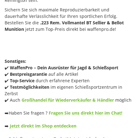
Remington sein.
Sichern Sie sich maximale Reproduzierbarkeit und
dauerhafte Verlässlichkeit für Ihren sportlichen Erfolg.
Bestellen Sie die
.223 Rem. Vollmantel BT Sellier & Bellot
Munition
jetzt zum Top-Preis direkt bei waffenpro.de!
Sonstiges:
✔️
WaffenPro – Dein Ausrüster für Jagd & Schießsport
✔️
Bestpreisgarantie
auf alle Artikel
✔️
Top-Service
durch erfahrene Experten
✔️
Testmöglichkeiten
im eigenen Schießsportzentrum in
Zerbst
✔️ Auch
Großhandel für Wiederverkäufer & Händler
möglich
➡️Haben Sie fragen ?
Fragen Sie uns direkt hier im Chat!
➡️
Jetzt direkt im Shop entdecken