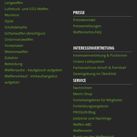
Langwaffen
Luftdruck- und CO2-Waffen
PRESSE
Munition
Pressekontakt
Optik
Pressemeldungen
Schalldämpfer
Waffenrechts-FAQ
Softairwaffen (Airsoftgun)
Ordonnanzwaffen
Vorderlader
INTERESSENVERTRETUNG
Westernwaffen
Interessenvertretung & Positionen
Zubehör
Unsere Lobbyarbeit
Bekleidung
Fachausschuss Airsoft & Paintball
Waffensuche - Kaufgesuch aufgeben
Gesetzgebung im Überblick
Waffenverkauf - Verkaufsangebot
SERVICE
aufgeben
Nachrichten
Merch-Shop
Vorteilsangebote für Mitglieder
Fortbildungsangebote
PROGUN Blog
Jobbörse und Nachfolge
Waffen-ABC
Waffenrecht
Rund um den Waffenkauf