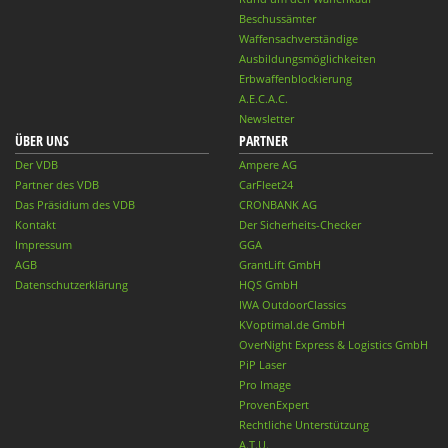
Beschussämter
Waffensachverständige
Ausbildungsmöglichkeiten
Erbwaffenblockierung
A.E.C.A.C.
Newsletter
ÜBER UNS
PARTNER
Der VDB
Ampere AG
Partner des VDB
CarFleet24
Das Präsidium des VDB
CRONBANK AG
Kontakt
Der Sicherheits-Checker
Impressum
GGA
AGB
GrantLift GmbH
Datenschutzerklärung
HQS GmbH
IWA OutdoorClassics
KVoptimal.de GmbH
OverNight Express & Logistics GmbH
PiP Laser
Pro Image
ProvenExpert
Rechtliche Unterstützung
A.T.U.