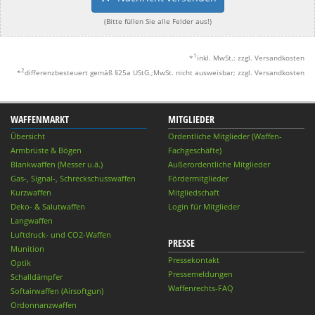
(Bitte füllen Sie alle Felder aus!)
1
*
inkl. MwSt.; zzgl. Versandkosten
2
*
differenzbesteuert gemäß §25a UStG.;MwSt. nicht ausweisbar; zzgl. Versandkosten
WAFFENMARKT
MITGLIEDER
Übersicht
Ordentliche Mitglieder (Waffen-
Armbrüste & Bögen
Fachgeschäfte)
Blankwaffen (Messer u.ä.)
Außerordentliche Mitglieder
Gas-, Signal-, Schreckschusswaffen
Fördermitglieder
Kurzwaffen
Mitgliedschaft
Deko- & Salutwaffen
Login für Mitglieder
Langwaffen
Luftdruck- und CO2-Waffen
PRESSE
Munition
Pressekontakt
Optik
Pressemeldungen
Schalldämpfer
Waffenrechts-FAQ
Softairwaffen (Airsoftgun)
Ordonnanzwaffen