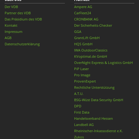
Der VDB
Ampere AG
Partner des VDB
CarFleet24
Das Präsidium des VDB
CRONBANK AG
Kontakt
Der Sicherheits-Checker
Impressum
GGA
AGB
GrantLift GmbH
Datenschutzerklärung
HQS GmbH
IWA OutdoorClassics
KVoptimal.de GmbH
OverNight Express & Logistics GmbH
PiP Laser
Pro Image
ProvenExpert
Rechtliche Unterstützung
A.T.U.
BSG-Wüst Data Security GmbH
DPD
First Data
Handelsverband Hessen
Landbell AG
Rheinischer-Inkassodienst e.K.
Zukos