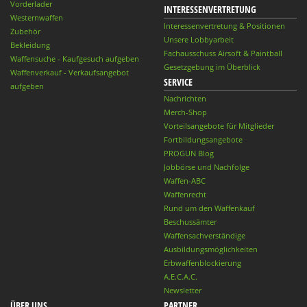
Vorderlader
INTERESSENVERTRETUNG
Westernwaffen
Interessenvertretung & Positionen
Zubehör
Unsere Lobbyarbeit
Bekleidung
Fachausschuss Airsoft & Paintball
Waffensuche - Kaufgesuch aufgeben
Gesetzgebung im Überblick
Waffenverkauf - Verkaufsangebot
SERVICE
aufgeben
Nachrichten
Merch-Shop
Vorteilsangebote für Mitglieder
Fortbildungsangebote
PROGUN Blog
Jobbörse und Nachfolge
Waffen-ABC
Waffenrecht
Rund um den Waffenkauf
Beschussämter
Waffensachverständige
Ausbildungsmöglichkeiten
Erbwaffenblockierung
A.E.C.A.C.
Newsletter
ÜBER UNS
PARTNER