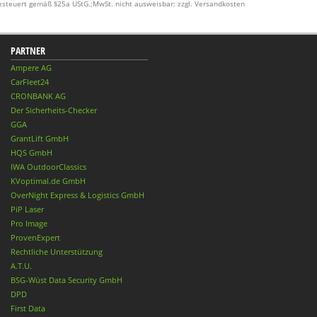
esteuert gemäß §25a UStG.;MwSt. nicht ausweisbar; zzgl. Versandkosten
PARTNER
Ampere AG
CarFleet24
CRONBANK AG
Der Sicherheits-Checker
GGA
GrantLift GmbH
HQS GmbH
IWA OutdoorClassics
KVoptimal.de GmbH
OverNight Express & Logistics GmbH
PiP Laser
Pro Image
ProvenExpert
Rechtliche Unterstützung
A.T.U.
BSG-Wüst Data Security GmbH
DPD
First Data