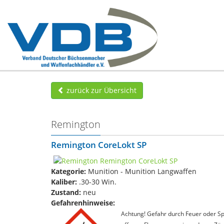
zurück zur Übersicht
Remington
Remington CoreLokt SP
Kategorie:
Munition - Munition Langwaffen
Kaliber:
.30-30 Win.
Zustand:
neu
Gefahrenhinweise:
Achtung! Gefahr durch Feuer oder Spl