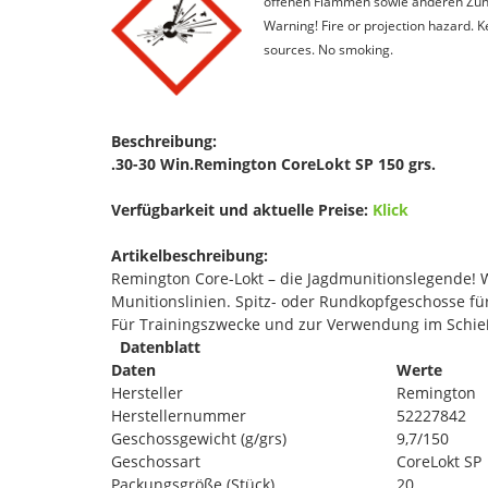
offenen Flammen sowie anderen Zünd
Warning! Fire or projection hazard. 
sources. No smoking.
Beschreibung:
.30-30 Win.Remington CoreLokt SP 150 grs.
Verfügbarkeit und aktuelle Preise:
Klick
Artikelbeschreibung:
Remington Core-Lokt – die Jagdmunitionslegende! W
Munitionslinien. Spitz- oder Rundkopfgeschosse für
Für Trainingszwecke und zur Verwendung im Schie
Datenblatt
Daten
Werte
Hersteller
Remington
Herstellernummer
52227842
Geschossgewicht (g/grs)
9,7/150
Geschossart
CoreLokt SP
Packungsgröße (Stück)
20