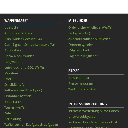
WAFFENMARKT
MITGLIEDER
Übersicht
Ordentliche Mitglieder (Waffen-
Armbrüste & Bögen
Fachgeschäfte)
Blankwaffen (Messer u.ä.)
Außerordentliche Mitglieder
Gas-, Signal-, Schreckschusswaffen
Fördermitglieder
Kurzwaffen
Mitgliedschaft
Deko- & Salutwaffen
Login für Mitglieder
Langwaffen
Luftdruck- und CO2-Waffen
PRESSE
Munition
Pressekontakt
Optik
Pressemeldungen
Schalldämpfer
Waffenrechts-FAQ
Softairwaffen (Airsoftgun)
Ordonnanzwaffen
Vorderlader
INTERESSENVERTRETUNG
Westernwaffen
Interessenvertretung & Positionen
Zubehör
Unsere Lobbyarbeit
Bekleidung
Fachausschuss Airsoft & Paintball
Waffensuche - Kaufgesuch aufgeben
Gesetzgebung im Überblick