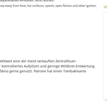
quellenarten fernhalten. Nicht rauchen.
Keep away from heat, hot surfaces, sparks, open flames and other ignition
V
eltweit eine der meist verkauften Zentralfeuer-
 kontrolliertes Aufpilzen und geringe Wildbret-Entwertung.
ßkino gerne genutzt. Patrone hat einen Tombakmante