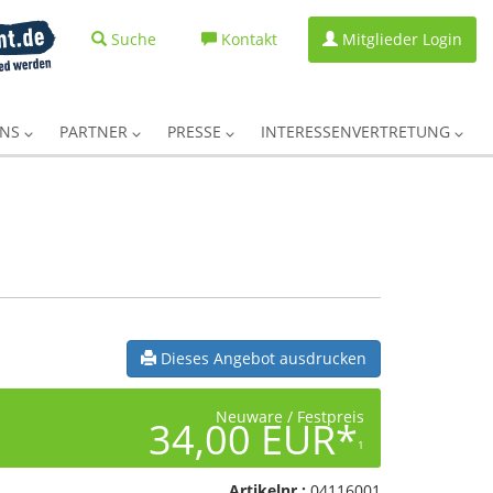
Suche
Kontakt
Mitglieder Login
UNS
PARTNER
PRESSE
INTERESSENVERTRETUNG
Dieses Angebot ausdrucken
Neuware / Festpreis
34,00 EUR*
1
Artikelnr.:
04116001