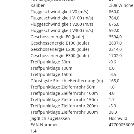
Kaliber
.308 Winche
Fluggeschwindigkeit V0 (m/s)
860,0
Fluggeschwindigkeit V100 (m/s)
764,0
Fluggeschwindigkeit V200 (m/s)
675,0
Fluggeschwindigkeit V300 (m/s)
592,0
Geschossenergie E0 (Joule)
3594,0
Geschossenergie E100 (Joule)
2837,0
Geschossenergie E200 (Joule)
2214,0
Geschossenergie E300 (Joule)
1702,0
Treffpunktlage 50m
-0,6
Treffpunktlage 100m
0,0
Treffpunktlage 150m
-3,5
Günstigste Einschießentfernung (m)
165,0
Treffpunktlage Zielfernrohr 50m
1,6
Treffpunktlage Zielfernrohr 100m
4,0
Treffpunktlage Zielfernrohr 150m
1,7
Treffpunktlage Zielfernrohr 200m
-5,9
Treffpunktlage Zielfernrohr 300m
38,3
Jagdlich zugelassen
Hochwild
EAN Nummer
4770005600
1.4