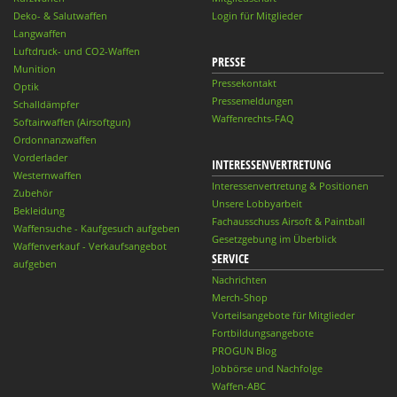
Deko- & Salutwaffen
Login für Mitglieder
Langwaffen
Luftdruck- und CO2-Waffen
PRESSE
Munition
Pressekontakt
Optik
Pressemeldungen
Schalldämpfer
Waffenrechts-FAQ
Softairwaffen (Airsoftgun)
Ordonnanzwaffen
Vorderlader
INTERESSENVERTRETUNG
Westernwaffen
Interessenvertretung & Positionen
Zubehör
Unsere Lobbyarbeit
Bekleidung
Fachausschuss Airsoft & Paintball
Waffensuche - Kaufgesuch aufgeben
Gesetzgebung im Überblick
Waffenverkauf - Verkaufsangebot
SERVICE
aufgeben
Nachrichten
Merch-Shop
Vorteilsangebote für Mitglieder
Fortbildungsangebote
PROGUN Blog
Jobbörse und Nachfolge
Waffen-ABC