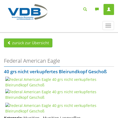
Navig
ein-/
zurück zur Übersicht
Federal American Eagle
40 grs nicht verkupfertes Bleirundkopf Geschoß
Kategorie:
Munition - Munition Langwaffen