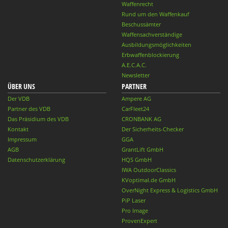
Waffenrecht
Rund um den Waffenkauf
Beschussämter
Waffensachverständige
Ausbildungsmöglichkeiten
Erbwaffenblockierung
A.E.C.A.C.
Newsletter
ÜBER UNS
PARTNER
Der VDB
Ampere AG
Partner des VDB
CarFleet24
Das Präsidium des VDB
CRONBANK AG
Kontakt
Der Sicherheits-Checker
Impressum
GGA
AGB
GrantLift GmbH
Datenschutzerklärung
HQS GmbH
IWA OutdoorClassics
KVoptimal.de GmbH
OverNight Express & Logistics GmbH
PiP Laser
Pro Image
ProvenExpert