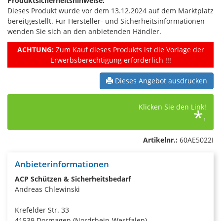
Produktsicherheitshinweise:
Dieses Produkt wurde vor dem 13.12.2024 auf dem Marktplatz
bereitgestellt. Für Hersteller- und Sicherheitsinformationen
wenden Sie sich an den anbietenden Händler.
ACHTUNG:
Zum Kauf dieses Produkts ist die Vorlage der
Erwerbsberechtigung erforderlich !!!
Dieses Angebot ausdrucken
Klicken Sie den Link!
*
1
Artikelnr.:
60AE5022I
Anbieterinformationen
ACP Schützen & Sicherheitsbedarf
Andreas Chlewinski
Krefelder Str. 33
41539 Dormagen (Nordrhein-Westfalen)