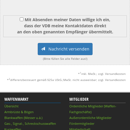
Mit Absenden meiner Daten willige ich ein,
dass der VDB meine Kontaktdaten direkt
an den oben genannten Empfänger übermittelt.
Nachricht versenden
(Bitte füllen Sie alle Felder aus!)
1
*
inkl. MwSt.; zzgl. Versandkosten
2
*
differenzbesteuert gemäß §25a UStG.;MwSt. nicht ausweisbar; zzgl. Versandkosten
WAFFENMARKT
MITGLIEDER
Übersicht
Ordentliche Mitglieder (Waffen-
Armbrüste & Bögen
Fachgeschäfte)
Blankwaffen (Messer u.ä.)
Außerordentliche Mitglieder
Gas-, Signal-, Schreckschusswaffen
Fördermitglieder
Kurzwaffen
Mitgliedschaft