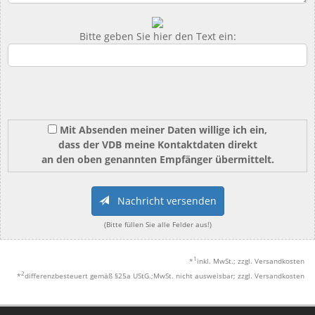
Bitte geben Sie hier den Text ein:
Mit Absenden meiner Daten willige ich ein,
dass der VDB meine Kontaktdaten direkt
an den oben genannten Empfänger übermittelt.
Nachricht versenden
(Bitte füllen Sie alle Felder aus!)
1
*
inkl. MwSt.; zzgl. Versandkosten
2
*
differenzbesteuert gemäß §25a UStG.;MwSt. nicht ausweisbar; zzgl. Versandkosten