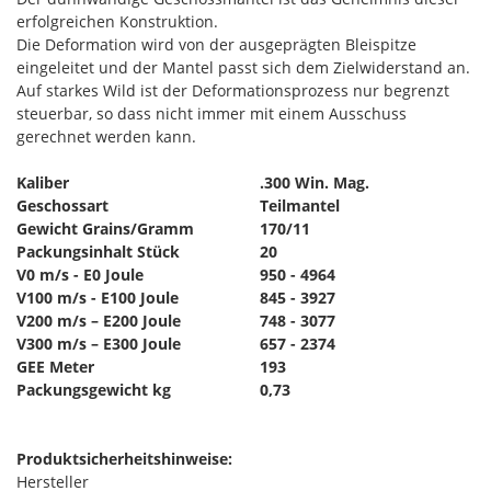
erfolgreichen Konstruktion.
Die Deformation wird von der ausgeprägten Bleispitze
eingeleitet und der Mantel passt sich dem Zielwiderstand an.
Auf starkes Wild ist der Deformationsprozess nur begrenzt
steuerbar, so dass nicht immer mit einem Ausschuss
gerechnet werden kann.
Kaliber
.300 Win. Mag.
Geschossart
Teilmantel
Gewicht Grains/Gramm
170/11
Packungsinhalt Stück
20
V0 m/s - E0 Joule
950 - 4964
V100 m/s - E100 Joule
845 - 3927
V200 m/s – E200 Joule
748 - 3077
V300 m/s – E300 Joule
657 - 2374
GEE Meter
193
Packungsgewicht kg
0,73
Produktsicherheitshinweise:
Hersteller