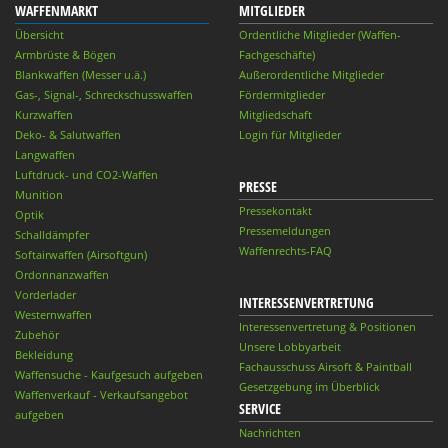
WAFFENMARKT
MITGLIEDER
Übersicht
Ordentliche Mitglieder (Waffen-
Armbrüste & Bögen
Fachgeschäfte)
Blankwaffen (Messer u.ä.)
Außerordentliche Mitglieder
Gas-, Signal-, Schreckschusswaffen
Fördermitglieder
Kurzwaffen
Mitgliedschaft
Deko- & Salutwaffen
Login für Mitglieder
Langwaffen
Luftdruck- und CO2-Waffen
PRESSE
Munition
Pressekontakt
Optik
Pressemeldungen
Schalldämpfer
Waffenrechts-FAQ
Softairwaffen (Airsoftgun)
Ordonnanzwaffen
Vorderlader
INTERESSENVERTRETUNG
Westernwaffen
Interessenvertretung & Positionen
Zubehör
Unsere Lobbyarbeit
Bekleidung
Fachausschuss Airsoft & Paintball
Waffensuche - Kaufgesuch aufgeben
Gesetzgebung im Überblick
Waffenverkauf - Verkaufsangebot
SERVICE
aufgeben
Nachrichten