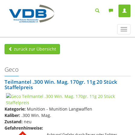
Navig
ein-/
zurück zur Übersicht
Geco
Teilmantel .300 Win. Mag. 170gr. 11g 20 Stück
Staffelpreis
Kategorie:
Munition - Munition Langwaffen
Kaliber:
.300 Win. Mag.
Zustand:
neu
Gefahrenhinweise:
Achtung! Gefahr durch Feuer oder Splitter,