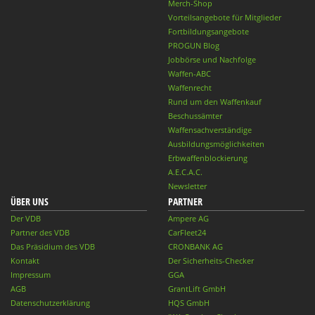
Merch-Shop
Vorteilsangebote für Mitglieder
Fortbildungsangebote
PROGUN Blog
Jobbörse und Nachfolge
Waffen-ABC
Waffenrecht
Rund um den Waffenkauf
Beschussämter
Waffensachverständige
Ausbildungsmöglichkeiten
Erbwaffenblockierung
A.E.C.A.C.
Newsletter
ÜBER UNS
PARTNER
Der VDB
Ampere AG
Partner des VDB
CarFleet24
Das Präsidium des VDB
CRONBANK AG
Kontakt
Der Sicherheits-Checker
Impressum
GGA
AGB
GrantLift GmbH
Datenschutzerklärung
HQS GmbH