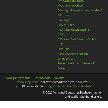
IWA OutdoorClassics
KVoptimal.de GmbH
OverNight Express & Logistics GmbH
PiP Laser
Pro Image
ProvenExpert
Rechtliche Unterstützung
A.T.U.
BSG-Wüst Data Security GmbH
DPD
First Data
Handelsverband Hessen
Landbell AG
Rheinischer-Inkassodienst e.K.
Zukos
AGB
|
Impressum
|
Datenschutz
|
Kontakt
www.progun.de
- der Waffenmarkt von Profis für Profis
VDB @ Social-Media
Instagram
X.com
Facebook
YouTube
© 2026 Verband Deutscher Büchsenmacher
und Waffenfachhändler e.V.