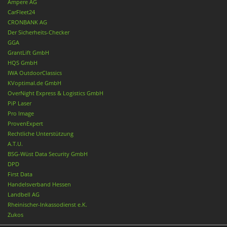
Ampere AG
CarFleet24
CRONBANK AG
Der Sicherheits-Checker
GGA
GrantLift GmbH
HQS GmbH
IWA OutdoorClassics
KVoptimal.de GmbH
OverNight Express & Logistics GmbH
PiP Laser
Pro Image
ProvenExpert
Rechtliche Unterstützung
A.T.U.
BSG-Wüst Data Security GmbH
DPD
First Data
Handelsverband Hessen
Landbell AG
Rheinischer-Inkassodienst e.K.
Zukos