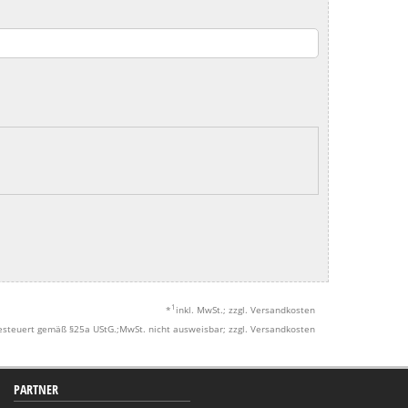
1
*
inkl. MwSt.; zzgl. Versandkosten
esteuert gemäß §25a UStG.;MwSt. nicht ausweisbar; zzgl. Versandkosten
PARTNER