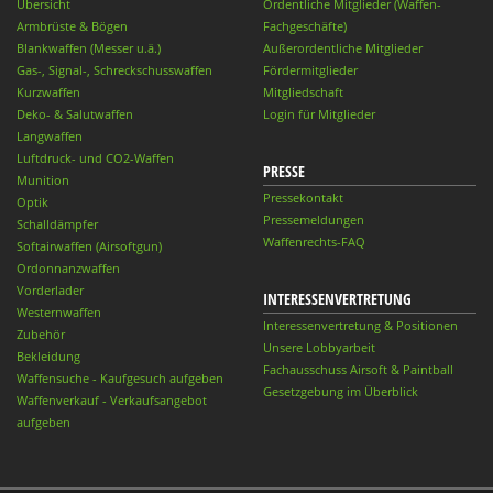
Übersicht
Ordentliche Mitglieder (Waffen-
Armbrüste & Bögen
Fachgeschäfte)
Blankwaffen (Messer u.ä.)
Außerordentliche Mitglieder
Gas-, Signal-, Schreckschusswaffen
Fördermitglieder
Kurzwaffen
Mitgliedschaft
Deko- & Salutwaffen
Login für Mitglieder
Langwaffen
Luftdruck- und CO2-Waffen
PRESSE
Munition
Pressekontakt
Optik
Pressemeldungen
Schalldämpfer
Waffenrechts-FAQ
Softairwaffen (Airsoftgun)
Ordonnanzwaffen
Vorderlader
INTERESSENVERTRETUNG
Westernwaffen
Interessenvertretung & Positionen
Zubehör
Unsere Lobbyarbeit
Bekleidung
Fachausschuss Airsoft & Paintball
Waffensuche - Kaufgesuch aufgeben
Gesetzgebung im Überblick
Waffenverkauf - Verkaufsangebot
aufgeben