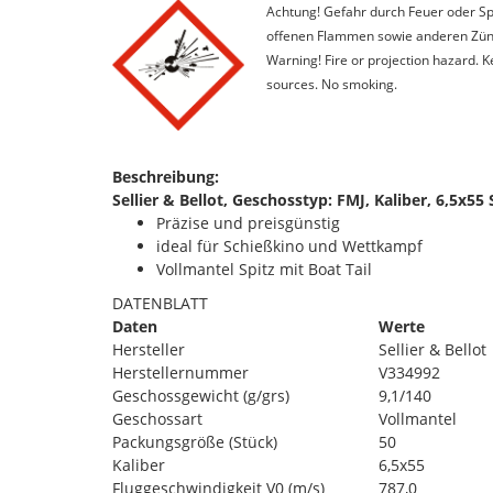
Achtung! Gefahr durch Feuer oder Spl
offenen Flammen sowie anderen Zünd
Warning! Fire or projection hazard. 
sources. No smoking.
Beschreibung:
Sellier & Bellot, Geschosstyp: FMJ, Kaliber, 6,5x5
Präzise und preisgünstig
ideal für Schießkino und Wettkampf
Vollmantel Spitz mit Boat Tail
DATENBLATT
Daten
Werte
Hersteller
Sellier & Bellot
Herstellernummer
V334992
Geschossgewicht (g/grs)
9,1/140
Geschossart
Vollmantel
Packungsgröße (Stück)
50
Kaliber
6,5x55
Fluggeschwindigkeit V0 (m/s)
787,0