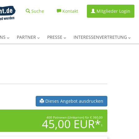
Suche
Kontakt
Mitglieder Login
UNS
PARTNER
PRESSE
INTERESSENVERTRETUNG
Dieses Angebot ausdrucken
400 Patronen (Umkarton) für € 360,00
45,00 EUR*
1