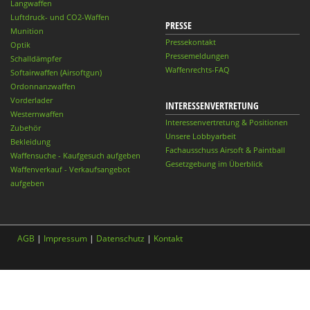
Langwaffen
Luftdruck- und CO2-Waffen
PRESSE
Munition
Pressekontakt
Optik
Pressemeldungen
Schalldämpfer
Waffenrechts-FAQ
Softairwaffen (Airsoftgun)
Ordonnanzwaffen
Vorderlader
INTERESSENVERTRETUNG
Westernwaffen
Interessenvertretung & Positionen
Zubehör
Unsere Lobbyarbeit
Bekleidung
Fachausschuss Airsoft & Paintball
Waffensuche - Kaufgesuch aufgeben
Gesetzgebung im Überblick
Waffenverkauf - Verkaufsangebot
aufgeben
AGB
|
Impressum
|
Datenschutz
|
Kontakt