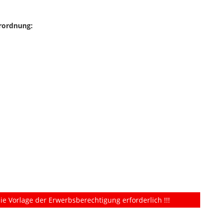
rordnung:
ie Vorlage der Erwerbsberechtigung erforderlich !!!