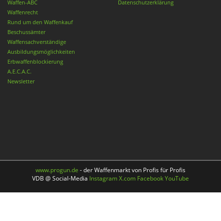
Waffen-ABC
Datenschutzerklärung
Waffenrecht
Rund um den Waffenkauf
Beschussämter
Waffensachverständige
Ausbildungsmöglichkeiten
Erbwaffenblockierung
A.E.C.A.C.
Newsletter
www.progun.de
- der Waffenmarkt von Profis für Profis
VDB @ Social-Media
Instagram
X.com
Facebook
YouTube