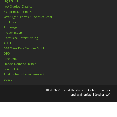
HQS GmbH
IWA OutdoorClassics
KVoptimal.de GmbH
OverNight Express & Logistics GmbH
PiP Laser
Pro Image
ProvenExpert
Rechtliche Unterstützung
A.T.U.
BSG-Wüst Data Security GmbH
DPD
First Data
Handelsverband Hessen
Landbell AG
Rheinischer-Inkassodienst e.K.
Zukos
© 2026 Verband Deutscher Büchsenmacher
und Waffenfachhändler e.V.