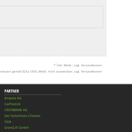
1
*
inkl. MwSt.; zzgl. Versandkosten
esteuert gemäß §25a UStG.;MwSt. nicht ausweisbar; zzgl. Versandkosten
PARTNER
Ampere AG
CarFleet24
CRONBANK AG
Der Sicherheits-Checker
GGA
GrantLift GmbH