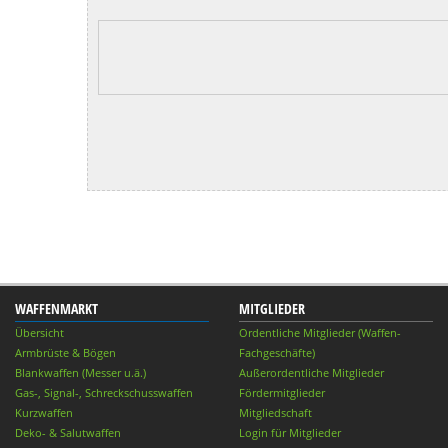
WAFFENMARKT
MITGLIEDER
Übersicht
Ordentliche Mitglieder (Waffen-
Armbrüste & Bögen
Fachgeschäfte)
Blankwaffen (Messer u.ä.)
Außerordentliche Mitglieder
Gas-, Signal-, Schreckschusswaffen
Fördermitglieder
Kurzwaffen
Mitgliedschaft
Deko- & Salutwaffen
Login für Mitglieder