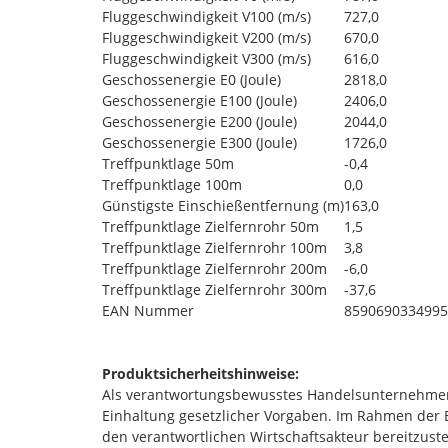
Fluggeschwindigkeit V100 (m/s)
727,0
Fluggeschwindigkeit V200 (m/s)
670,0
Fluggeschwindigkeit V300 (m/s)
616,0
Geschossenergie E0 (Joule)
2818,0
Geschossenergie E100 (Joule)
2406,0
Geschossenergie E200 (Joule)
2044,0
Geschossenergie E300 (Joule)
1726,0
Treffpunktlage 50m
-0,4
Treffpunktlage 100m
0,0
Günstigste Einschießentfernung (m)
163,0
Treffpunktlage Zielfernrohr 50m
1,5
Treffpunktlage Zielfernrohr 100m
3,8
Treffpunktlage Zielfernrohr 200m
-6,0
Treffpunktlage Zielfernrohr 300m
-37,6
EAN Nummer
8590690334995
Produktsicherheitshinweise:
Als verantwortungsbewusstes Handelsunternehmen
Einhaltung gesetzlicher Vorgaben. Im Rahmen der E
den verantwortlichen Wirtschaftsakteur bereitzustel