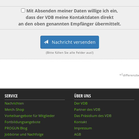
Mit Absenden meiner Daten willige ich ein,
dass der VDB meine Kontaktdaten direkt
an den oben genannten Empfänger übermittelt.
Nachricht versenden
(Bitte füllen Sie alle Felder aus!)
2
*
differenzb
SERVICE
ÜBER UNS
Nachrichten
Der VDB
Merch-Shop
Partner des VDB
Vorteilsangebote für Mitglieder
Das Präsidium des VDB
Fortbildungsangebote
Kontakt
PROGUN Blog
Impressum
Jobbörse und Nachfolge
AGB