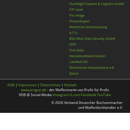
OverNight Express & Logistics GmbH
PiP Laser
Pro Image
ProvenExpert
Rechtliche Unterstützung
A.T.U.
BSG-Wüst Data Security GmbH
DPD
First Data
Handelsverband Hessen
Landbell AG
Rheinischer-Inkassodienst e.K.
Zukos
AGB
|
Impressum
|
Datenschutz
|
Kontakt
www.progun.de
- der Waffenmarkt von Profis für Profis
VDB @ Social-Media
Instagram
X.com
Facebook
YouTube
© 2026 Verband Deutscher Büchsenmacher
und Waffenfachhändler e.V.