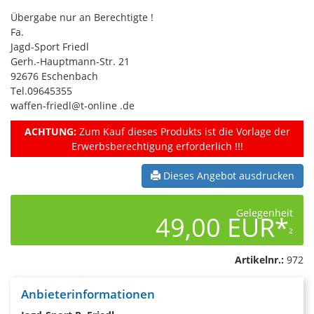
Übergabe nur an Berechtigte !
Fa.
Jagd-Sport Friedl
Gerh.-Hauptmann-Str. 21
92676 Eschenbach
Tel.09645355
waffen-friedl@t-online .de
ACHTUNG:
Zum Kauf dieses Produkts ist die Vorlage der
Erwerbsberechtigung erforderlich !!!
Dieses Angebot ausdrucken
Gelegenheit
49,00 EUR*
2
Artikelnr.:
972
Anbieterinformationen