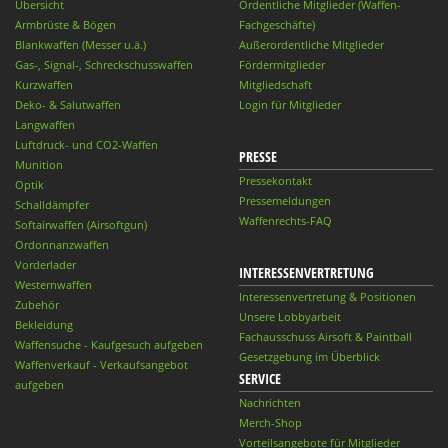
Übersicht
Ordentliche Mitglieder (Waffen-
Armbrüste & Bögen
Fachgeschäfte)
Blankwaffen (Messer u.ä.)
Außerordentliche Mitglieder
Gas-, Signal-, Schreckschusswaffen
Fördermitglieder
Kurzwaffen
Mitgliedschaft
Deko- & Salutwaffen
Login für Mitglieder
Langwaffen
Luftdruck- und CO2-Waffen
PRESSE
Munition
Pressekontakt
Optik
Pressemeldungen
Schalldämpfer
Waffenrechts-FAQ
Softairwaffen (Airsoftgun)
Ordonnanzwaffen
Vorderlader
INTERESSENVERTRETUNG
Westernwaffen
Interessenvertretung & Positionen
Zubehör
Unsere Lobbyarbeit
Bekleidung
Fachausschuss Airsoft & Paintball
Waffensuche - Kaufgesuch aufgeben
Gesetzgebung im Überblick
Waffenverkauf - Verkaufsangebot
SERVICE
aufgeben
Nachrichten
Merch-Shop
Vorteilsangebote für Mitglieder