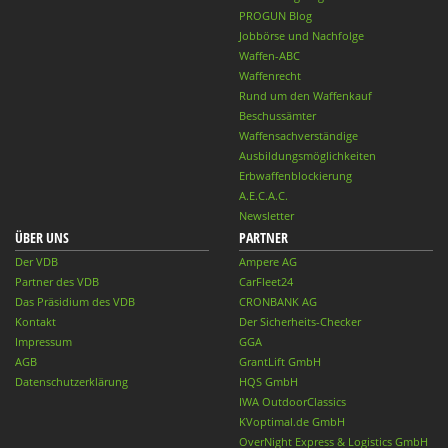
PROGUN Blog
Jobbörse und Nachfolge
Waffen-ABC
Waffenrecht
Rund um den Waffenkauf
Beschussämter
Waffensachverständige
Ausbildungsmöglichkeiten
Erbwaffenblockierung
A.E.C.A.C.
Newsletter
ÜBER UNS
PARTNER
Der VDB
Ampere AG
Partner des VDB
CarFleet24
Das Präsidium des VDB
CRONBANK AG
Kontakt
Der Sicherheits-Checker
Impressum
GGA
AGB
GrantLift GmbH
Datenschutzerklärung
HQS GmbH
IWA OutdoorClassics
KVoptimal.de GmbH
OverNight Express & Logistics GmbH