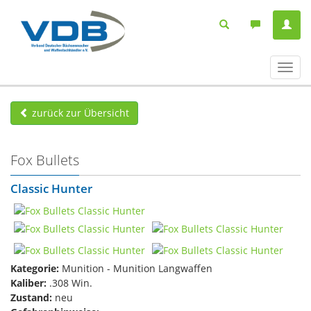
Navig
ein-/
zurück zur Übersicht
Fox Bullets
Classic Hunter
Kategorie:
Munition - Munition Langwaffen
Kaliber:
.308 Win.
Zustand:
neu