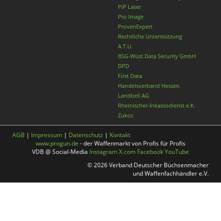
PiP Laser
Pro Image
ProvenExpert
Rechtliche Unterstützung
A.T.U.
BSG-Wüst Data Security GmbH
DPD
First Data
Handelsverband Hessen
Landbell AG
Rheinischer-Inkassodienst e.K.
Zukos
AGB
|
Impressum
|
Datenschutz
|
Kontakt
www.progun.de
- der Waffenmarkt von Profis für Profis
VDB @ Social-Media
Instagram
X.com
Facebook
YouTube
© 2026 Verband Deutscher Büchsenmacher
und Waffenfachhändler e.V.
Nach oben