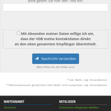
Bitte geben Sie hier den Text ein:
Mit Absenden meiner Daten willige ich ein,
dass der VDB meine Kontaktdaten direkt
an den oben genannten Empfänger übermittelt.
Nachricht versenden
(Bitte füllen Sie alle Felder aus!)
1
*
inkl. MwSt.; zzgl. Versandkosten
2
*
differenzbesteuert gemäß §25a UStG.;MwSt. nicht ausweisbar; zzgl. Versandkosten
WAFFENMARKT
MITGLIEDER
Übersicht
Ordentliche Mitglieder (Waffen-