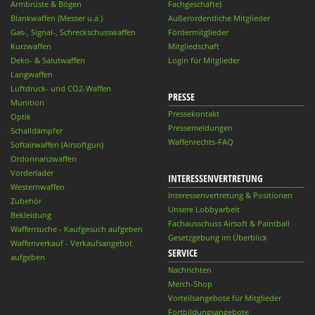
Armbrüste & Bögen
Fachgeschäfte)
Blankwaffen (Messer u.ä.)
Außerordentliche Mitglieder
Gas-, Signal-, Schreckschusswaffen
Fördermitglieder
Kurzwaffen
Mitgliedschaft
Deko- & Salutwaffen
Login für Mitglieder
Langwaffen
Luftdruck- und CO2-Waffen
PRESSE
Munition
Pressekontakt
Optik
Pressemeldungen
Schalldämpfer
Waffenrechts-FAQ
Softairwaffen (Airsoftgun)
Ordonnanzwaffen
Vorderlader
INTERESSENVERTRETUNG
Westernwaffen
Interessenvertretung & Positionen
Zubehör
Unsere Lobbyarbeit
Bekleidung
Fachausschuss Airsoft & Paintball
Waffensuche - Kaufgesuch aufgeben
Gesetzgebung im Überblick
Waffenverkauf - Verkaufsangebot
SERVICE
aufgeben
Nachrichten
Merch-Shop
Vorteilsangebote für Mitglieder
Fortbildungsangebote