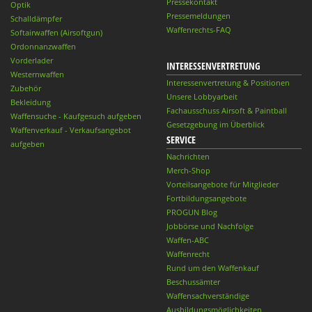
Pressekontakt
Optik
Pressemeldungen
Schalldämpfer
Waffenrechts-FAQ
Softairwaffen (Airsoftgun)
Ordonnanzwaffen
Vorderlader
INTERESSENVERTRETUNG
Westernwaffen
Interessenvertretung & Positionen
Zubehör
Unsere Lobbyarbeit
Bekleidung
Fachausschuss Airsoft & Paintball
Waffensuche - Kaufgesuch aufgeben
Gesetzgebung im Überblick
Waffenverkauf - Verkaufsangebot
SERVICE
aufgeben
Nachrichten
Merch-Shop
Vorteilsangebote für Mitglieder
Fortbildungsangebote
PROGUN Blog
Jobbörse und Nachfolge
Waffen-ABC
Waffenrecht
Rund um den Waffenkauf
Beschussämter
Waffensachverständige
Ausbildungsmöglichkeiten