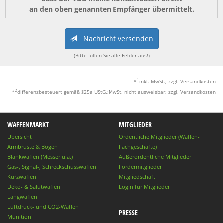
an den oben genannten Empfänger übermittelt.
Nachricht versenden
(Bitte füllen Sie alle Felder aus!)
1
*
inkl. MwSt.; zzgl. Versandkosten
2
*
differenzbesteuert gemäß §25a UStG.;MwSt. nicht ausweisbar; zzgl. Versandkosten
WAFFENMARKT
MITGLIEDER
Übersicht
Ordentliche Mitglieder (Waffen-
Armbrüste & Bögen
Fachgeschäfte)
Blankwaffen (Messer u.ä.)
Außerordentliche Mitglieder
Gas-, Signal-, Schreckschusswaffen
Fördermitglieder
Kurzwaffen
Mitgliedschaft
Deko- & Salutwaffen
Login für Mitglieder
Langwaffen
Luftdruck- und CO2-Waffen
PRESSE
Munition