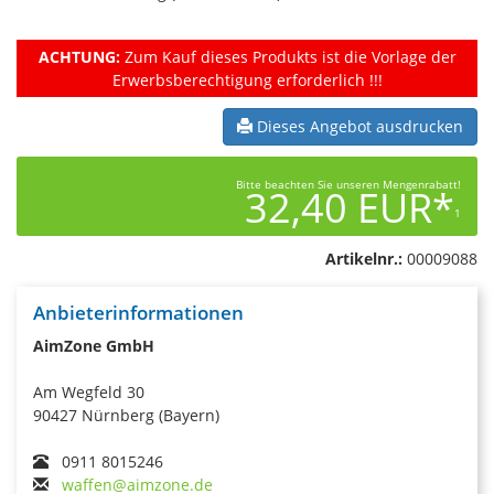
ACHTUNG:
Zum Kauf dieses Produkts ist die Vorlage der
Erwerbsberechtigung erforderlich !!!
Dieses Angebot ausdrucken
Bitte beachten Sie unseren Mengenrabatt!
32,40 EUR*
1
Artikelnr.:
00009088
Anbieterinformationen
AimZone GmbH
Am Wegfeld 30
90427 Nürnberg (Bayern)
0911 8015246
waffen@aimzone.de