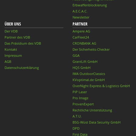
Erbwaffenblockierung
A.E.C.A.C.
Newsletter
ÜBER UNS
PARTNER
Der VDB
Ampere AG
Partner des VDB
CarFleet24
Das Präsidium des VDB
CRONBANK AG
Kontakt
Der Sicherheits-Checker
Impressum
GGA
AGB
GrantLift GmbH
Datenschutzerklärung
HQS GmbH
IWA OutdoorClassics
KVoptimal.de GmbH
OverNight Express & Logistics GmbH
PiP Laser
Pro Image
ProvenExpert
Rechtliche Unterstützung
A.T.U.
BSG-Wüst Data Security GmbH
DPD
First Data