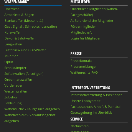
WAFFENMARKT
MITGLIEDER
Übersicht
Ordentliche Mitglieder (Waffen-
Armbrüste & Bögen
Fachgeschäfte)
Blankwaffen (Messer u.ä.)
Außerordentliche Mitglieder
Gas-, Signal-, Schreckschusswaffen
Fördermitglieder
Kurzwaffen
Mitgliedschaft
Deko- & Salutwaffen
Login für Mitglieder
Langwaffen
Luftdruck- und CO2-Waffen
PRESSE
Munition
Pressekontakt
Optik
Pressemeldungen
Schalldämpfer
Waffenrechts-FAQ
Softairwaffen (Airsoftgun)
Ordonnanzwaffen
Vorderlader
INTERESSENVERTRETUNG
Westernwaffen
Interessenvertretung & Positionen
Zubehör
Unsere Lobbyarbeit
Bekleidung
Fachausschuss Airsoft & Paintball
Waffensuche - Kaufgesuch aufgeben
Gesetzgebung im Überblick
Waffenverkauf - Verkaufsangebot
SERVICE
aufgeben
Nachrichten
Merch-Shop