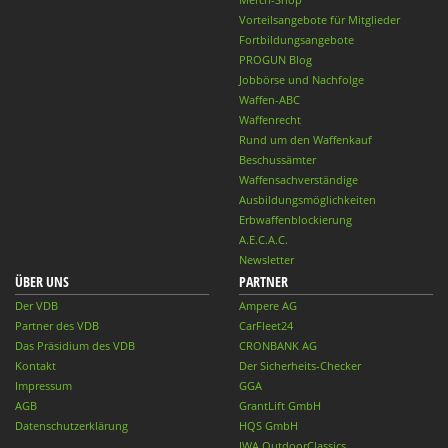
Vorteilsangebote für Mitglieder
Fortbildungsangebote
PROGUN Blog
Jobbörse und Nachfolge
Waffen-ABC
Waffenrecht
Rund um den Waffenkauf
Beschussämter
Waffensachverständige
Ausbildungsmöglichkeiten
Erbwaffenblockierung
A.E.C.A.C.
Newsletter
ÜBER UNS
PARTNER
Der VDB
Ampere AG
Partner des VDB
CarFleet24
Das Präsidium des VDB
CRONBANK AG
Kontakt
Der Sicherheits-Checker
Impressum
GGA
AGB
GrantLift GmbH
Datenschutzerklärung
HQS GmbH
IWA OutdoorClassics