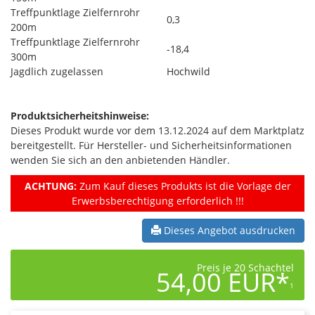
Treffpunktlage Zielfernrohr
0,3
200m
Treffpunktlage Zielfernrohr
-18,4
300m
Jagdlich zugelassen
Hochwild
Produktsicherheitshinweise:
Dieses Produkt wurde vor dem 13.12.2024 auf dem Marktplatz
bereitgestellt. Für Hersteller- und Sicherheitsinformationen
wenden Sie sich an den anbietenden Händler.
ACHTUNG:
Zum Kauf dieses Produkts ist die Vorlage der
Erwerbsberechtigung erforderlich !!!
Dieses Angebot ausdrucken
Preis je 20 Schachtel
54,00 EUR*
1