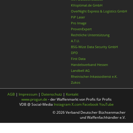
KVoptimal.de GmbH
OverNight Express & Logistics GmbH
PiP Laser
Pro Image
ProvenExpert
Rechtliche Unterstützung
A.T.U.
BSG-Wüst Data Security GmbH
DPD
First Data
Handelsverband Hessen
Landbell AG
Rheinischer-Inkassodienst e.K.
Zukos
AGB
|
Impressum
|
Datenschutz
|
Kontakt
www.progun.de
- der Waffenmarkt von Profis für Profis
VDB @ Social-Media
Instagram
X.com
Facebook
YouTube
© 2026 Verband Deutscher Büchsenmacher
und Waffenfachhändler e.V.