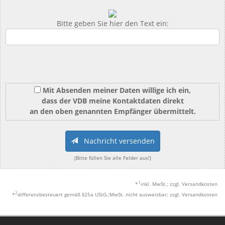
Bitte geben Sie hier den Text ein:
Mit Absenden meiner Daten willige ich ein,
dass der VDB meine Kontaktdaten direkt
an den oben genannten Empfänger übermittelt.
Nachricht versenden
(Bitte füllen Sie alle Felder aus!)
1
*
inkl. MwSt.; zzgl. Versandkosten
2
*
differenzbesteuert gemäß §25a UStG.;MwSt. nicht ausweisbar; zzgl. Versandkosten