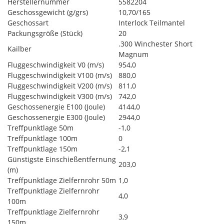
Herstellernummer
5582204
Geschossgewicht (g/grs)
10,70/165
Geschossart
Interlock Teilmantel
Packungsgröße (Stück)
20
.300 Winchester Short
Kailber
Magnum
Fluggeschwindigkeit V0 (m/s)
954,0
Fluggeschwindigkeit V100 (m/s)
880,0
Fluggeschwindigkeit V200 (m/s)
811,0
Fluggeschwindigkeit V300 (m/s)
742,0
Geschossenergie E100 (Joule)
4144,0
Geschossenergie E300 (Joule)
2944,0
Treffpunktlage 50m
-1,0
Treffpunktlage 100m
0
Treffpunktlage 150m
-2,1
Günstigste Einschießentfernung
203,0
(m)
Treffpunktlage Zielfernrohr 50m
1,0
Treffpunktlage Zielfernrohr
4,0
100m
Treffpunktlage Zielfernrohr
3,9
150m