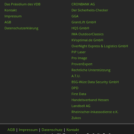
Das Präsidium des VDB
CRONBANK AG
Kontakt
Der Sicherheits-Checker
Impressum
GGA
AGB
GrantLift GmbH
Datenschutzerklärung
HQS GmbH
IWA OutdoorClassics
KVoptimal.de GmbH
OverNight Express & Logistics GmbH
PiP Laser
Pro Image
ProvenExpert
Rechtliche Unterstützung
A.T.U.
BSG-Wüst Data Security GmbH
DPD
First Data
Handelsverband Hessen
Landbell AG
Rheinischer-Inkassodienst e.K.
Zukos
AGB
|
Impressum
|
Datenschutz
|
Kontakt