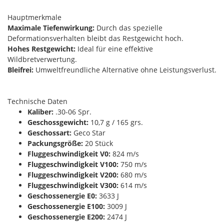
Hauptmerkmale
Maximale Tiefenwirkung:
Durch das spezielle
Deformationsverhalten bleibt das Restgewicht hoch.
Hohes Restgewicht:
Ideal für eine effektive
Wildbretverwertung.
Bleifrei:
Umweltfreundliche Alternative ohne Leistungsverlust.
Technische Daten
Kaliber:
.30-06 Spr.
Geschossgewicht:
10,7 g / 165 grs.
Geschossart:
Geco Star
Packungsgröße:
20 Stück
Fluggeschwindigkeit V0:
824 m/s
Fluggeschwindigkeit V100:
750 m/s
Fluggeschwindigkeit V200:
680 m/s
Fluggeschwindigkeit V300:
614 m/s
Geschossenergie E0:
3633 J
Geschossenergie E100:
3009 J
Geschossenergie E200:
2474 J