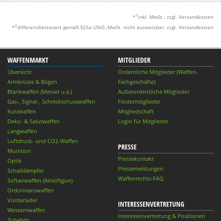
1
*
inkl. MwSt.; zzgl. Versandkosten
2
*
differenzbesteuert gemäß §25a UStG.;MwSt. nicht ausweisbar; zzgl. Versandkosten
WAFFENMARKT
MITGLIEDER
Übersicht
Ordentliche Mitglieder (Waffen-
Armbrüste & Bögen
Fachgeschäfte)
Blankwaffen (Messer u.ä.)
Außerordentliche Mitglieder
Gas-, Signal-, Schreckschusswaffen
Fördermitglieder
Kurzwaffen
Mitgliedschaft
Deko- & Salutwaffen
Login für Mitglieder
Langwaffen
Luftdruck- und CO2-Waffen
PRESSE
Munition
Pressekontakt
Optik
Pressemeldungen
Schalldämpfer
Waffenrechts-FAQ
Softairwaffen (Airsoftgun)
Ordonnanzwaffen
Vorderlader
INTERESSENVERTRETUNG
Westernwaffen
Interessenvertretung & Positionen
Zubehör