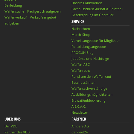
Unsere Lobbyarbeit
Bekleidung
Fachausschuss Airsoft & Paintball
Waffensuche - Kaufgesuch aufgeben
Gesetzgebung im Überblick
Waffenverkauf - Verkaufsangebot
SERVICE
aufgeben
Nachrichten
Merch-Shop
Vorteilsangebote für Mitglieder
Fortbildungsangebote
PROGUN Blog
Jobbörse und Nachfolge
Waffen-ABC
Waffenrecht
Rund um den Waffenkauf
Beschussämter
Waffensachverständige
Ausbildungsmöglichkeiten
Erbwaffenblockierung
A.E.C.A.C.
Newsletter
ÜBER UNS
PARTNER
Der VDB
Ampere AG
Partner des VDB
CarFleet24