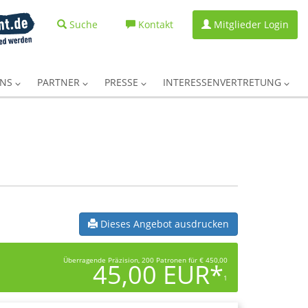
Suche
Kontakt
Mitglieder Login
UNS
PARTNER
PRESSE
INTERESSENVERTRETUNG
Dieses Angebot ausdrucken
Überragende Präzision, 200 Patronen für € 450,00
45,00 EUR*
1