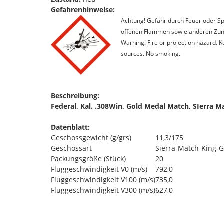
Gefahrenhinweise:
Achtung! Gefahr durch Feuer oder Spl
offenen Flammen sowie anderen Zünd
Warning! Fire or projection hazard. 
sources. No smoking.
Beschreibung:
Federal, Kal. .308Win, Gold Medal Match, SIerra 
Datenblatt:
Geschossgewicht (g/grs)
11,3/175
Geschossart
Sierra-Match-King-G
Packungsgröße (Stück)
20
Fluggeschwindigkeit V0 (m/s)
792,0
Fluggeschwindigkeit V100 (m/s)
735,0
Fluggeschwindigkeit V300 (m/s)
627,0