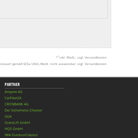
1
*
inkl. MwSt.; zzgl. Versandkosten
esteuert gemäß §25a UStG.;MwSt. nicht ausweisbar; zzgl. Versandkosten
PARTNER
Ampere AG
CarFleet24
CRONBANK AG
Der Sicherheits-Checker
GGA
GrantLift GmbH
HQS GmbH
IWA OutdoorClassics