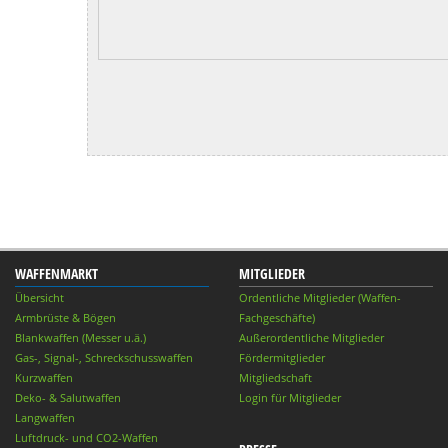
WAFFENMARKT
MITGLIEDER
Übersicht
Ordentliche Mitglieder (Waffen-
Armbrüste & Bögen
Fachgeschäfte)
Blankwaffen (Messer u.ä.)
Außerordentliche Mitglieder
Gas-, Signal-, Schreckschusswaffen
Fördermitglieder
Kurzwaffen
Mitgliedschaft
Deko- & Salutwaffen
Login für Mitglieder
Langwaffen
Luftdruck- und CO2-Waffen