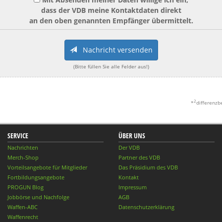
dass der VDB meine Kontaktdaten direkt
an den oben genannten Empfänger übermittelt.
Nachricht versenden
(Bitte füllen Sie alle Felder aus!)
2
*
differenzb
SERVICE
ÜBER UNS
Nachrichten
Der VDB
Merch-Shop
Partner des VDB
Vorteilsangebote für Mitglieder
Das Präsidium des VDB
Fortbildungsangebote
Kontakt
PROGUN Blog
Impressum
Jobbörse und Nachfolge
AGB
Waffen-ABC
Datenschutzerklärung
Waffenrecht