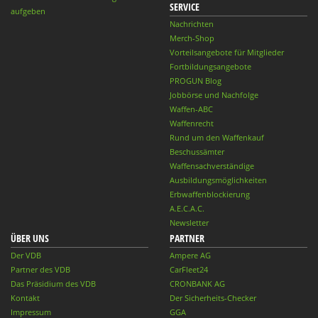
SERVICE
aufgeben
Nachrichten
Merch-Shop
Vorteilsangebote für Mitglieder
Fortbildungsangebote
PROGUN Blog
Jobbörse und Nachfolge
Waffen-ABC
Waffenrecht
Rund um den Waffenkauf
Beschussämter
Waffensachverständige
Ausbildungsmöglichkeiten
Erbwaffenblockierung
A.E.C.A.C.
Newsletter
ÜBER UNS
PARTNER
Der VDB
Ampere AG
Partner des VDB
CarFleet24
Das Präsidium des VDB
CRONBANK AG
Kontakt
Der Sicherheits-Checker
Impressum
GGA