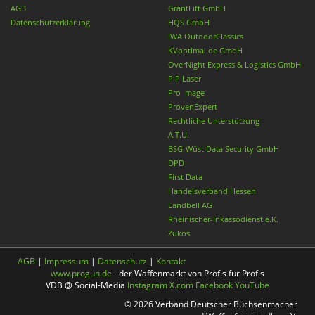
AGB
GrantLift GmbH
Datenschutzerklärung
HQS GmbH
IWA OutdoorClassics
KVoptimal.de GmbH
OverNight Express & Logistics GmbH
PiP Laser
Pro Image
ProvenExpert
Rechtliche Unterstützung
A.T.U.
BSG-Wüst Data Security GmbH
DPD
First Data
Handelsverband Hessen
Landbell AG
Rheinischer-Inkassodienst e.K.
Zukos
AGB
|
Impressum
|
Datenschutz
|
Kontakt
www.progun.de
- der Waffenmarkt von Profis für Profis
VDB @ Social-Media
Instagram
X.com
Facebook
YouTube
© 2026 Verband Deutscher Büchsenmacher