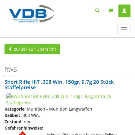
Navig
ein-/
zurück zur Übersicht
RWS
Short Rifle HIT .308 Win. 150gr. 9,7g 20 Stück
Staffelpreise
Kategorie:
Munition - Munition Langwaffen
Kaliber:
.308 Win.
Zustand:
neu
Gefahrenhinweise:
Achtung! Gefahr durch Feuer oder Splitter,