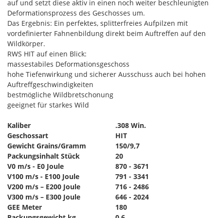
auf und setzt diese aktiv in einen noch weiter beschleunigten
Deformationsprozess des Geschosses um.
Das Ergebnis: Ein perfektes, splitterfreies Aufpilzen mit
vordefinierter Fahnenbildung direkt beim Auftreffen auf den
Wildkörper.
RWS HIT auf einen Blick:
massestabiles Deformationsgeschoss
hohe Tiefenwirkung und sicherer Ausschuss auch bei hohen
Auftreffgeschwindigkeiten
bestmögliche Wildbretschonung
geeignet für starkes Wild
Kaliber
.308 Win.
Geschossart
HIT
Gewicht Grains/Gramm
150/9,7
Packungsinhalt Stück
20
V0 m/s - E0 Joule
870 - 3671
V100 m/s - E100 Joule
791 - 3341
V200 m/s – E200 Joule
716 - 2486
V300 m/s – E300 Joule
646 - 2024
GEE Meter
180
Packungsgewicht kg
0,6