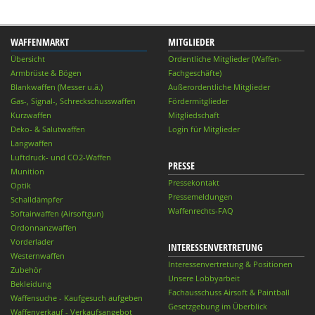
WAFFENMARKT
MITGLIEDER
Übersicht
Ordentliche Mitglieder (Waffen-
Armbrüste & Bögen
Fachgeschäfte)
Blankwaffen (Messer u.ä.)
Außerordentliche Mitglieder
Gas-, Signal-, Schreckschusswaffen
Fördermitglieder
Kurzwaffen
Mitgliedschaft
Deko- & Salutwaffen
Login für Mitglieder
Langwaffen
Luftdruck- und CO2-Waffen
PRESSE
Munition
Pressekontakt
Optik
Pressemeldungen
Schalldämpfer
Waffenrechts-FAQ
Softairwaffen (Airsoftgun)
Ordonnanzwaffen
Vorderlader
INTERESSENVERTRETUNG
Westernwaffen
Interessenvertretung & Positionen
Zubehör
Unsere Lobbyarbeit
Bekleidung
Fachausschuss Airsoft & Paintball
Waffensuche - Kaufgesuch aufgeben
Gesetzgebung im Überblick
Waffenverkauf - Verkaufsangebot