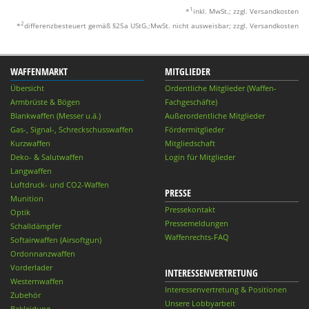
1
*
inkl. MwSt.; zzgl. Versandkosten
2
*
differenzbesteuert gemäß §25a UStG.;MwSt. nicht ausweisbar; zzgl. Versandkosten
WAFFENMARKT
MITGLIEDER
Übersicht
Ordentliche Mitglieder (Waffen-
Armbrüste & Bögen
Fachgeschäfte)
Blankwaffen (Messer u.ä.)
Außerordentliche Mitglieder
Gas-, Signal-, Schreckschusswaffen
Fördermitglieder
Kurzwaffen
Mitgliedschaft
Deko- & Salutwaffen
Login für Mitglieder
Langwaffen
Luftdruck- und CO2-Waffen
PRESSE
Munition
Pressekontakt
Optik
Pressemeldungen
Schalldämpfer
Waffenrechts-FAQ
Softairwaffen (Airsoftgun)
Ordonnanzwaffen
Vorderlader
INTERESSENVERTRETUNG
Westernwaffen
Interessenvertretung & Positionen
Zubehör
Unsere Lobbyarbeit
Bekleidung