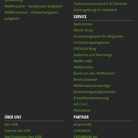
Fachausschuss Airsoft & Paintball
Waffensuche - Kaufgesuch aufgeben
Gesetzgebung im Überblick
Waffenverkauf - Verkaufsangebot
SERVICE
aufgeben
Nachrichten
Merch-Shop
Vorteilsangebote für Mitglieder
Fortbildungsangebote
PROGUN Blog
Jobbörse und Nachfolge
Waffen-ABC
Waffenrecht
Rund um den Waffenkauf
Beschussämter
Waffensachverständige
Ausbildungsmöglichkeiten
Erbwaffenblockierung
A.E.C.A.C.
Newsletter
ÜBER UNS
PARTNER
Der VDB
Ampere AG
Partner des VDB
CarFleet24
Das Präsidium des VDB
CRONBANK AG