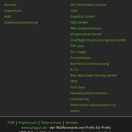
Kontakt
Der Sicherheits-Checker
Impressum
GGA
AGB
GrantLift GmbH
Datenschutzerklärung
HQS GmbH
IWA OutdoorClassics
KVoptimal.de GmbH
OverNight Express & Logistics GmbH
PiP Laser
Pro Image
ProvenExpert
Rechtliche Unterstützung
A.T.U.
BSG-Wüst Data Security GmbH
DPD
First Data
Handelsverband Hessen
Landbell AG
Rheinischer-Inkassodienst e.K.
Zukos
AGB
|
Impressum
|
Datenschutz
|
Kontakt
www.progun.de
- der Waffenmarkt von Profis für Profis