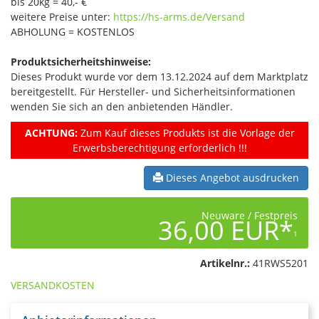
bis 20kg = 40,- €
weitere Preise unter:
https://hs-arms.de/Versand
ABHOLUNG = KOSTENLOS
Produktsicherheitshinweise:
Dieses Produkt wurde vor dem 13.12.2024 auf dem Marktplatz
bereitgestellt. Für Hersteller- und Sicherheitsinformationen
wenden Sie sich an den anbietenden Händler.
ACHTUNG:
Zum Kauf dieses Produkts ist die Vorlage der
Erwerbsberechtigung erforderlich !!!
Dieses Angebot ausdrucken
Neuware / Festpreis
36,00 EUR*
1
Artikelnr.:
41RWS5201
VERSANDKOSTEN