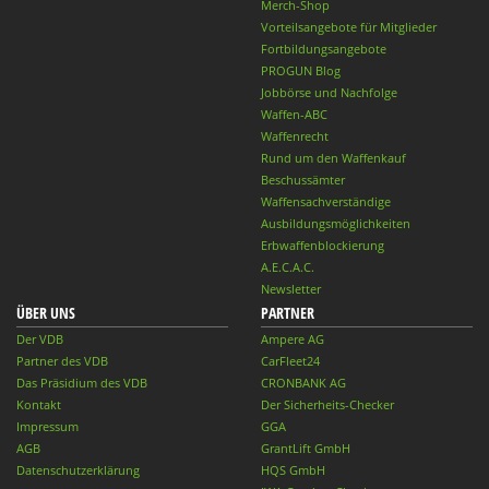
Merch-Shop
Vorteilsangebote für Mitglieder
Fortbildungsangebote
PROGUN Blog
Jobbörse und Nachfolge
Waffen-ABC
Waffenrecht
Rund um den Waffenkauf
Beschussämter
Waffensachverständige
Ausbildungsmöglichkeiten
Erbwaffenblockierung
A.E.C.A.C.
Newsletter
ÜBER UNS
PARTNER
Der VDB
Ampere AG
Partner des VDB
CarFleet24
Das Präsidium des VDB
CRONBANK AG
Kontakt
Der Sicherheits-Checker
Impressum
GGA
AGB
GrantLift GmbH
Datenschutzerklärung
HQS GmbH