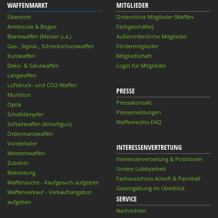
WAFFENMARKT
MITGLIEDER
Übersicht
Ordentliche Mitglieder (Waffen-
Armbrüste & Bögen
Fachgeschäfte)
Blankwaffen (Messer u.ä.)
Außerordentliche Mitglieder
Gas-, Signal-, Schreckschusswaffen
Fördermitglieder
Kurzwaffen
Mitgliedschaft
Deko- & Salutwaffen
Login für Mitglieder
Langwaffen
Luftdruck- und CO2-Waffen
PRESSE
Munition
Pressekontakt
Optik
Pressemeldungen
Schalldämpfer
Waffenrechts-FAQ
Softairwaffen (Airsoftgun)
Ordonnanzwaffen
Vorderlader
INTERESSENVERTRETUNG
Westernwaffen
Interessenvertretung & Positionen
Zubehör
Unsere Lobbyarbeit
Bekleidung
Fachausschuss Airsoft & Paintball
Waffensuche - Kaufgesuch aufgeben
Gesetzgebung im Überblick
Waffenverkauf - Verkaufsangebot
SERVICE
aufgeben
Nachrichten