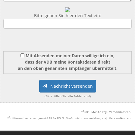
Bitte geben Sie hier den Text ein:
Mit Absenden meiner Daten willige ich ein,
dass der VDB meine Kontaktdaten direkt
an den oben genannten Empfänger übermittelt.
Nachricht versenden
(Bitte füllen Sie alle Felder aus!)
1
*
inkl. MwSt.; zzgl. Versandkosten
2
*
differenzbesteuert gemäß §25a UStG.;MwSt. nicht ausweisbar; zzgl. Versandkosten