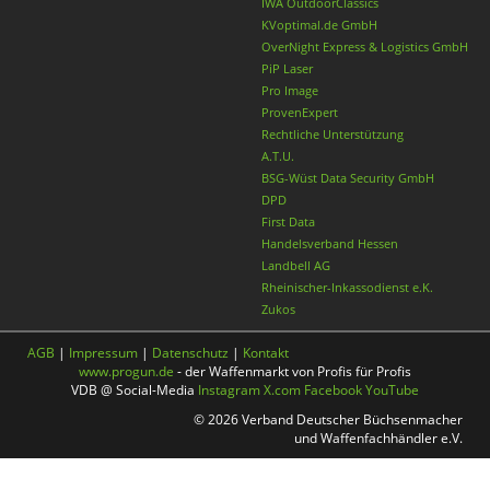
IWA OutdoorClassics
KVoptimal.de GmbH
OverNight Express & Logistics GmbH
PiP Laser
Pro Image
ProvenExpert
Rechtliche Unterstützung
A.T.U.
BSG-Wüst Data Security GmbH
DPD
First Data
Handelsverband Hessen
Landbell AG
Rheinischer-Inkassodienst e.K.
Zukos
AGB
|
Impressum
|
Datenschutz
|
Kontakt
www.progun.de
- der Waffenmarkt von Profis für Profis
VDB @ Social-Media
Instagram
X.com
Facebook
YouTube
© 2026 Verband Deutscher Büchsenmacher
und Waffenfachhändler e.V.