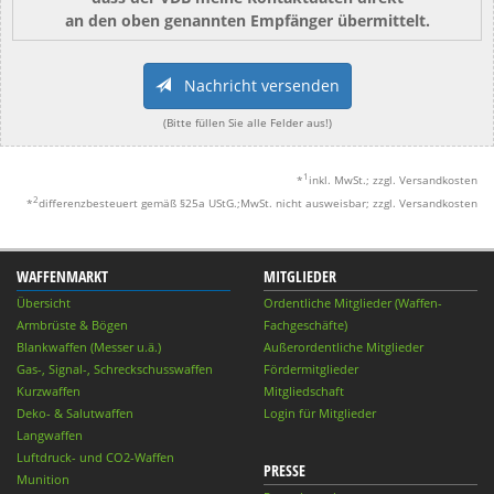
an den oben genannten Empfänger übermittelt.
Nachricht versenden
(Bitte füllen Sie alle Felder aus!)
1
*
inkl. MwSt.; zzgl. Versandkosten
2
*
differenzbesteuert gemäß §25a UStG.;MwSt. nicht ausweisbar; zzgl. Versandkosten
WAFFENMARKT
MITGLIEDER
Übersicht
Ordentliche Mitglieder (Waffen-
Armbrüste & Bögen
Fachgeschäfte)
Blankwaffen (Messer u.ä.)
Außerordentliche Mitglieder
Gas-, Signal-, Schreckschusswaffen
Fördermitglieder
Kurzwaffen
Mitgliedschaft
Deko- & Salutwaffen
Login für Mitglieder
Langwaffen
Luftdruck- und CO2-Waffen
PRESSE
Munition