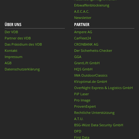
Erbwaffenblockierung
A.E.C.A.C.
Newsletter
ÜBER UNS
PARTNER
Der VDB
Ampere AG
Partner des VDB
CarFleet24
Das Präsidium des VDB
CRONBANK AG
Kontakt
Der Sicherheits-Checker
Impressum
GGA
AGB
GrantLift GmbH
Datenschutzerklärung
HQS GmbH
IWA OutdoorClassics
KVoptimal.de GmbH
OverNight Express & Logistics GmbH
PiP Laser
Pro Image
ProvenExpert
Rechtliche Unterstützung
A.T.U.
BSG-Wüst Data Security GmbH
DPD
First Data