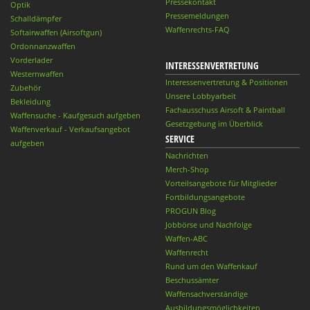
Pressekontakt
Optik
Pressemeldungen
Schalldämpfer
Waffenrechts-FAQ
Softairwaffen (Airsoftgun)
Ordonnanzwaffen
Vorderlader
INTERESSENVERTRETUNG
Westernwaffen
Interessenvertretung & Positionen
Zubehör
Unsere Lobbyarbeit
Bekleidung
Fachausschuss Airsoft & Paintball
Waffensuche - Kaufgesuch aufgeben
Gesetzgebung im Überblick
Waffenverkauf - Verkaufsangebot
SERVICE
aufgeben
Nachrichten
Merch-Shop
Vorteilsangebote für Mitglieder
Fortbildungsangebote
PROGUN Blog
Jobbörse und Nachfolge
Waffen-ABC
Waffenrecht
Rund um den Waffenkauf
Beschussämter
Waffensachverständige
Ausbildungsmöglichkeiten