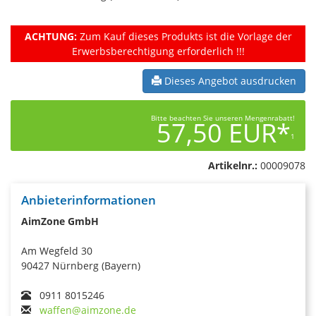
ACHTUNG:
Zum Kauf dieses Produkts ist die Vorlage der
Erwerbsberechtigung erforderlich !!!
Dieses Angebot ausdrucken
Bitte beachten Sie unseren Mengenrabatt!
57,50 EUR*
1
Artikelnr.:
00009078
Anbieterinformationen
AimZone GmbH
Am Wegfeld 30
90427 Nürnberg (Bayern)
0911 8015246
waffen@aimzone.de