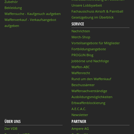
Zubehör
Unsere Lobbyarbeit
Bekleidung
Fachausschuss Airsoft & Paintball
Waffensuche - Kaufgesuch aufgeben
Gesetzgebung im Überblick
Waffenverkauf - Verkaufsangebot
SERVICE
aufgeben
Nachrichten
Merch-Shop
Vorteilsangebote für Mitglieder
Fortbildungsangebote
PROGUN Blog
Jobbörse und Nachfolge
Waffen-ABC
Waffenrecht
Rund um den Waffenkauf
Beschussämter
Waffensachverständige
Ausbildungsmöglichkeiten
Erbwaffenblockierung
A.E.C.A.C.
Newsletter
ÜBER UNS
PARTNER
Der VDB
Ampere AG