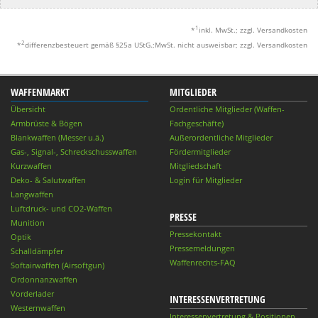
1
*
inkl. MwSt.; zzgl. Versandkosten
2
*
differenzbesteuert gemäß §25a UStG.;MwSt. nicht ausweisbar; zzgl. Versandkosten
WAFFENMARKT
MITGLIEDER
Übersicht
Ordentliche Mitglieder (Waffen-
Armbrüste & Bögen
Fachgeschäfte)
Blankwaffen (Messer u.ä.)
Außerordentliche Mitglieder
Gas-, Signal-, Schreckschusswaffen
Fördermitglieder
Kurzwaffen
Mitgliedschaft
Deko- & Salutwaffen
Login für Mitglieder
Langwaffen
Luftdruck- und CO2-Waffen
PRESSE
Munition
Pressekontakt
Optik
Pressemeldungen
Schalldämpfer
Waffenrechts-FAQ
Softairwaffen (Airsoftgun)
Ordonnanzwaffen
Vorderlader
INTERESSENVERTRETUNG
Westernwaffen
Interessenvertretung & Positionen