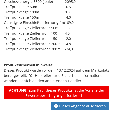
Geschossenergie E300 (Joule)
2095,0
Treffpunktlage 50m
-0,5
Treffpunktlage 100m
0,0
Treffpunktlage 150m
-4,0
Günstigste Einschießentfernung (m)
169,0
Treffpunktlage Zielfernrohr 50m
1,5
Treffpunktlage Zielfernrohr 100m
4,0
Treffpunktlage Zielfernrohr 150m
-2,0
Treffpunktlage Zielfernrohr 200m
-4,8
Treffpunktlage Zielfernrohr 300m
-34,9
Produktsicherheitshinweise:
Dieses Produkt wurde vor dem 13.12.2024 auf dem Marktplatz
bereitgestellt. Für Hersteller- und Sicherheitsinformationen
wenden Sie sich an den anbietenden Händler.
ACHTUNG:
Zum Kauf dieses Produkts ist die Vorlage der
Erwerbsberechtigung erforderlich !!!
Dieses Angebot ausdrucken