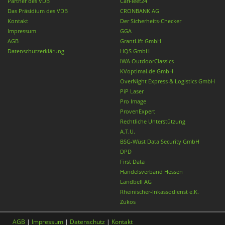
Partner des VDB
CarFleet24
Das Präsidium des VDB
CRONBANK AG
Kontakt
Der Sicherheits-Checker
Impressum
GGA
AGB
GrantLift GmbH
Datenschutzerklärung
HQS GmbH
IWA OutdoorClassics
KVoptimal.de GmbH
OverNight Express & Logistics GmbH
PiP Laser
Pro Image
ProvenExpert
Rechtliche Unterstützung
A.T.U.
BSG-Wüst Data Security GmbH
DPD
First Data
Handelsverband Hessen
Landbell AG
Rheinischer-Inkassodienst e.K.
Zukos
AGB
|
Impressum
|
Datenschutz
|
Kontakt