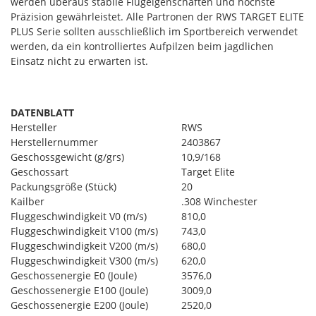
werden überaus stabile Flugeigenschaften und höchste
Präzision gewährleistet. Alle Partronen der RWS TARGET ELITE
PLUS Serie sollten ausschließlich im Sportbereich verwendet
werden, da ein kontrolliertes Aufpilzen beim jagdlichen
Einsatz nicht zu erwarten ist.
DATENBLATT
Hersteller
RWS
Herstellernummer
2403867
Geschossgewicht (g/grs)
10,9/168
Geschossart
Target Elite
Packungsgröße (Stück)
20
Kailber
.308 Winchester
Fluggeschwindigkeit V0 (m/s)
810,0
Fluggeschwindigkeit V100 (m/s)
743,0
Fluggeschwindigkeit V200 (m/s)
680,0
Fluggeschwindigkeit V300 (m/s)
620,0
Geschossenergie E0 (Joule)
3576,0
Geschossenergie E100 (Joule)
3009,0
Geschossenergie E200 (Joule)
2520,0