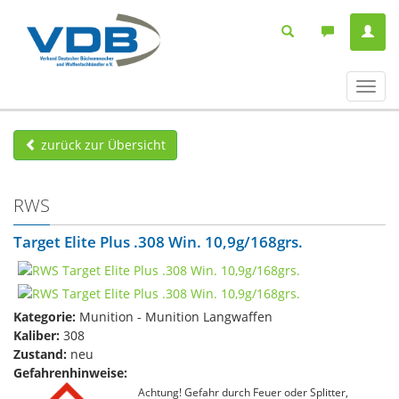
Navig
ein-/
zurück zur Übersicht
RWS
Target Elite Plus .308 Win. 10,9g/168grs.
Kategorie:
Munition - Munition Langwaffen
Kaliber:
308
Zustand:
neu
Gefahrenhinweise:
Achtung! Gefahr durch Feuer oder Splitter,