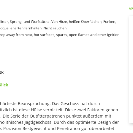
V
itter, Spreng- und Wurfstücke. Von Hitze, heißen Oberflächen, Funken,
quellenarten fernhalten. Nicht rauchen.
Keep away from heat, hot surfaces, sparks, open flames and other ignition
tk
Klick
ür härteste Beanspruchung. Das Geschoss hat durch
lich ist diese Hülse vernickelt. Diese zwei Faktoren geben
. Die Serie der Outfitterpatronen punktet außerdem mit
olithisches Jagdgeschoss. Durch das optimierte Design der
, Präzision Restgewicht und Penetration gut überarbeitet