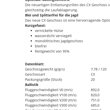
Die neuartigen Entlastungsrillen des CX Geschoss
gleichzeitig die Laufablagerung.
Blei und Splitterfrei für die Jagd
Das neue CX Geschoss ist eine hervorragende Option 
Kurzgefasst:
vernickelte Hülse
wasserdicht versiegelt
monolithisches Jagdgeschoss
bleifrei
Restgewicht von 95%
Datenblatt:
Geschossgewicht (g/grs)
7,78 / 120
Geschossart
CX
Packungsgröße (Stück)
20
Ballistik
Fluggeschwindigkeit V0 (m/s)
892,0
Fluggeschwindigkeit V100 (m/s)
820,0
Fluggeschwindigkeit V200 (m/s)
751,0
Fluggeschwindigkeit V300 (m/s)
685,0