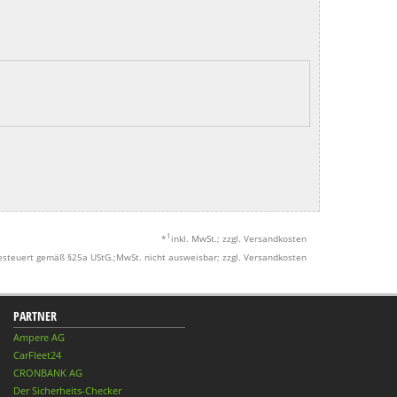
1
*
inkl. MwSt.; zzgl. Versandkosten
esteuert gemäß §25a UStG.;MwSt. nicht ausweisbar; zzgl. Versandkosten
PARTNER
Ampere AG
CarFleet24
CRONBANK AG
Der Sicherheits-Checker