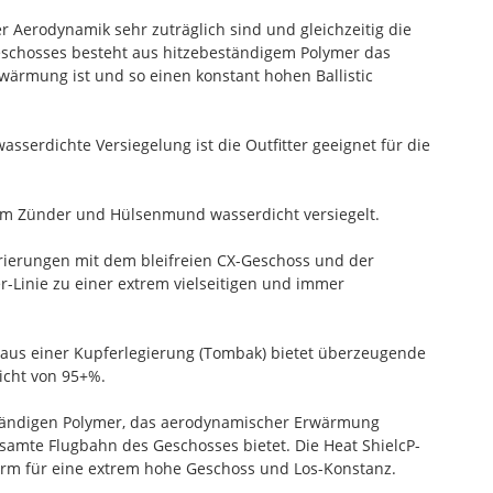
er Aerodynamik sehr zuträglich sind und gleichzeitig die
Geschosses besteht aus hitzebeständigem Polymer das
ärmung ist und so einen konstant hohen Ballistic
asserdichte Versiegelung ist die Outfitter geeignet für die
 am Zünder und Hülsenmund wasserdicht versiegelt.
orierungen mit dem bleifreien CX-Geschoss und der
r-Linie zu einer extrem vielseitigen und immer
s aus einer Kupferlegierung (Tombak) bietet überzeugende
icht von 95+%.
ständigen Polymer, das aerodynamischer Erwärmung
samte Flugbahn des Geschosses bietet. Die Heat ShielcP-
orm für eine extrem hohe Geschoss und Los-Konstanz.