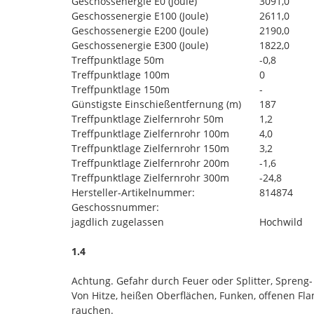
Geschossenergie E0 (Joule)
3091,0
Geschossenergie E100 (Joule)
2611,0
Geschossenergie E200 (Joule)
2190,0
Geschossenergie E300 (Joule)
1822,0
Treffpunktlage 50m
-0,8
Treffpunktlage 100m
0
Treffpunktlage 150m
-
Günstigste Einschießentfernung (m)
187
Treffpunktlage Zielfernrohr 50m
1,2
Treffpunktlage Zielfernrohr 100m
4,0
Treffpunktlage Zielfernrohr 150m
3,2
Treffpunktlage Zielfernrohr 200m
-1,6
Treffpunktlage Zielfernrohr 300m
-24,8
Hersteller-Artikelnummer:
814874
Geschossnummer:
jagdlich zugelassen
Hochwild
1.4
Achtung. Gefahr durch Feuer oder Splitter, Spreng
Von Hitze, heißen Oberflächen, Funken, offenen F
rauchen.