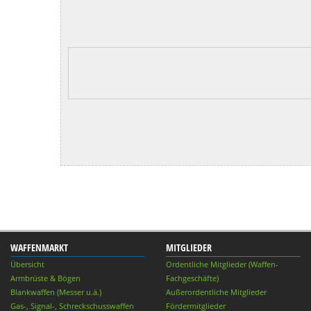
WAFFENMARKT
MITGLIEDER
Übersicht
Ordentliche Mitglieder (Waffen-
Armbrüste & Bögen
Fachgeschäfte)
Blankwaffen (Messer u.ä.)
Außerordentliche Mitglieder
Gas-, Signal-, Schreckschusswaffen
Fördermitglieder