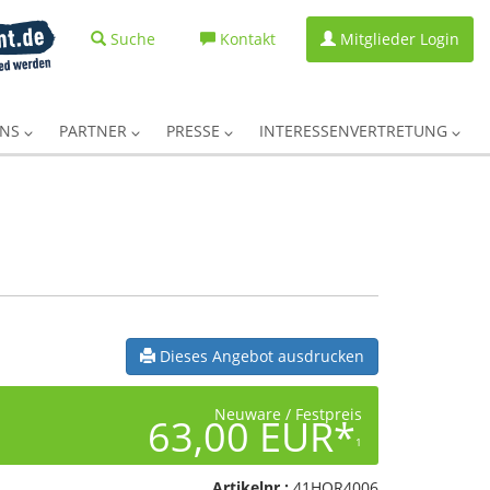
Suche
Kontakt
Mitglieder Login
UNS
PARTNER
PRESSE
INTERESSENVERTRETUNG
Dieses Angebot ausdrucken
Neuware / Festpreis
63,00 EUR*
1
Artikelnr.:
41HOR4006