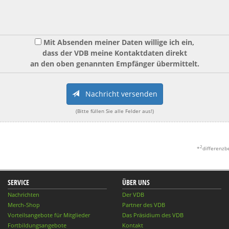
Mit Absenden meiner Daten willige ich ein,
dass der VDB meine Kontaktdaten direkt
an den oben genannten Empfänger übermittelt.
Nachricht versenden
(Bitte füllen Sie alle Felder aus!)
2
*
differenzb
SERVICE
ÜBER UNS
Nachrichten
Der VDB
Merch-Shop
Partner des VDB
Vorteilsangebote für Mitglieder
Das Präsidium des VDB
Fortbildungsangebote
Kontakt