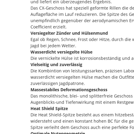
und liefert ein überzeugendes Ergebnis.
Das CX-Geschoss hat speziell geformte Rillen die d
Auflagefläche im Lauf reduzieren. Die Spitze des 
unempfindlich gegenüber der aerodynamischen Erw
Coefficient erzielt.
Versiegelter Zünder und Hülsenmund
Egal ob Regen, Schnee, Frost oder Hitze, durch die w
Jagd bei jedem Wetter.
Wasserdicht versiegelte Hülse
Die vernickelte Hülse ist korrosionsbeständig und
Vielseitig und zuverlässig
Die Kombintion von leistungssarken, präzisen Lab
wasserdicht versiegelten Hülse machen die Outfitte
zuverlässigen Jagdpatrone.
Massestabiles Deformationsgeschoss
Das monolithische, blei- und splitterfreie Geschos
Augenblicks-und Tiefenwirkung mit einem Restgew
Heat Shield Spitze
Die Heat Shield-Spitze besteht aus einem hitzebe
widersteht und einen konstant hohen BC für die ge
Spitze verleiht dem Geschoss auch eine perfekte F
Optimale Nutengeometrie