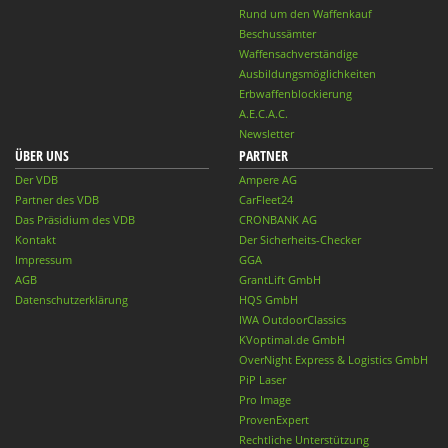
Rund um den Waffenkauf
Beschussämter
Waffensachverständige
Ausbildungsmöglichkeiten
Erbwaffenblockierung
A.E.C.A.C.
Newsletter
ÜBER UNS
PARTNER
Der VDB
Ampere AG
Partner des VDB
CarFleet24
Das Präsidium des VDB
CRONBANK AG
Kontakt
Der Sicherheits-Checker
Impressum
GGA
AGB
GrantLift GmbH
Datenschutzerklärung
HQS GmbH
IWA OutdoorClassics
KVoptimal.de GmbH
OverNight Express & Logistics GmbH
PiP Laser
Pro Image
ProvenExpert
Rechtliche Unterstützung