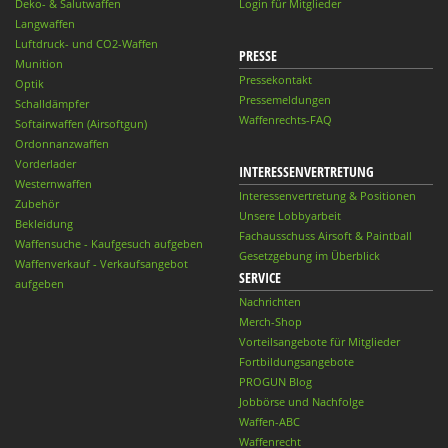
Deko- & Salutwaffen
Login für Mitglieder
Langwaffen
Luftdruck- und CO2-Waffen
PRESSE
Munition
Pressekontakt
Optik
Pressemeldungen
Schalldämpfer
Waffenrechts-FAQ
Softairwaffen (Airsoftgun)
Ordonnanzwaffen
Vorderlader
INTERESSENVERTRETUNG
Westernwaffen
Interessenvertretung & Positionen
Zubehör
Unsere Lobbyarbeit
Bekleidung
Fachausschuss Airsoft & Paintball
Waffensuche - Kaufgesuch aufgeben
Gesetzgebung im Überblick
Waffenverkauf - Verkaufsangebot
SERVICE
aufgeben
Nachrichten
Merch-Shop
Vorteilsangebote für Mitglieder
Fortbildungsangebote
PROGUN Blog
Jobbörse und Nachfolge
Waffen-ABC
Waffenrecht