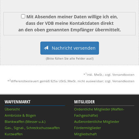
Mit Absenden meiner Daten willige ich ein,
dass der VDB meine Kontaktdaten direkt
an den oben genannten Empfänger übermittelt.
Nachricht versenden
(Bitte füllen Sie alle Felder aus!)
1
*
inkl. MwSt.; zzgl. Versandkosten
2
*
differenzbesteuert gemäß §25a UStG.;MwSt. nicht ausweisbar; zzgl. Versandkosten
WAFFENMARKT
MITGLIEDER
Übersicht
Ordentliche Mitglieder (Waffen-
Armbrüste & Bögen
Fachgeschäfte)
Blankwaffen (Messer u.ä.)
Außerordentliche Mitglieder
Gas-, Signal-, Schreckschusswaffen
Fördermitglieder
Kurzwaffen
Mitgliedschaft