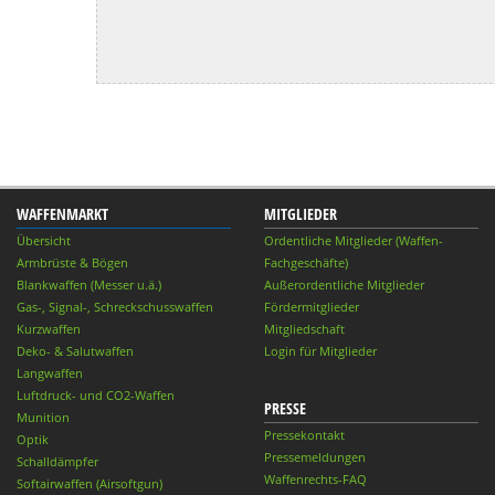
WAFFENMARKT
MITGLIEDER
Übersicht
Ordentliche Mitglieder (Waffen-
Armbrüste & Bögen
Fachgeschäfte)
Blankwaffen (Messer u.ä.)
Außerordentliche Mitglieder
Gas-, Signal-, Schreckschusswaffen
Fördermitglieder
Kurzwaffen
Mitgliedschaft
Deko- & Salutwaffen
Login für Mitglieder
Langwaffen
Luftdruck- und CO2-Waffen
PRESSE
Munition
Pressekontakt
Optik
Pressemeldungen
Schalldämpfer
Waffenrechts-FAQ
Softairwaffen (Airsoftgun)