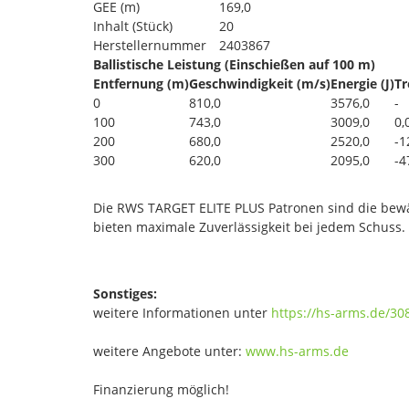
GEE (m)
169,0
Inhalt (Stück)
20
Herstellernummer
2403867
Ballistische Leistung (Einschießen auf 100 m)
Entfernung (m)
Geschwindigkeit (m/s)
Energie (J)
Tr
0
810,0
3576,0
-
100
743,0
3009,0
0,
200
680,0
2520,0
-1
300
620,0
2095,0
-4
Die RWS TARGET ELITE PLUS Patronen sind die bew
bieten maximale Zuverlässigkeit bei jedem Schuss.
Sonstiges:
weitere Informationen unter
https://hs-arms.de/30
weitere Angebote unter:
www.hs-arms.de
Finanzierung möglich!