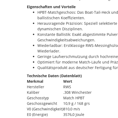
Eigenschaften und Vorteile
HPBT-Matchgeschoss: Das Boat-Tail-Heck und 
ballistischen Koeffizienten.
Herausragende Präzision: Speziell selektiert
dynamischen Disziplinen.
Konstante Ballistik: Exakt abgestimmte Pulv
Geschwindigkeitsabweichungen.
Wiederladbar: Erstklassige RWS-Messinghülse
Wiederlader.
Geringe Laufverschmutzung durch hochreine 
Optimiert für moderne Match-Läufe und Präzi
Qualitätsprodukt aus deutscher Fertigung für
Technische Daten (Datenblatt)
Merkmal
Wert
Hersteller
RWS
Kaliber
.308 Winchester
Geschosstyp
Match HPBT
Geschossgewicht
10,9 g / 168 grs
V0 (Geschwindigkeit)
810,0 m/s
E0 (Energie)
3576,0 Joule