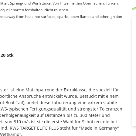
itter, Spreng- und Wurfstücke. Von Hitze, heißen Oberflächen, Funken,
V
quellenarten fernhalten. Nicht rauchen.
Keep away from heat, hot surfaces, sparks, open flames and other ignition
 20 Stk
er ist eine Matchpatrone der Extraklasse, die speziell für
ortliche Ansprüche entwickelt wurde. Bestückt mit einem
t Boat Tail), bietet diese Laborierung eine extrem stabile
WS-typischen Fertigungsqualität und strengster Toleranzen
derholgenauigkeit auf Distanzen bis zu 300 Meter und
von 810 m/s ist sie die erste Wahl für Schützen, die bei
sind. RWS TARGET ELITE PLUS steht für "Made in Germany"
 Wettkampf.