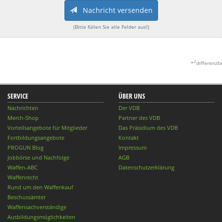
Nachricht versenden
(Bitte füllen Sie alle Felder aus!)
2
*
differenzb
SERVICE
ÜBER UNS
Nachrichten
Der VDB
Merch-Shop
Partner des VDB
Vorteilsangebote für Mitglieder
Das Präsidium des VDB
Fortbildungsangebote
Kontakt
PROGUN Blog
Impressum
Jobbörse und Nachfolge
AGB
Waffen-ABC
Datenschutzerklärung
Waffenrecht
Rund um den Waffenkauf
Beschussämter
Waffensachverständige
Ausbildungsmöglichkeiten