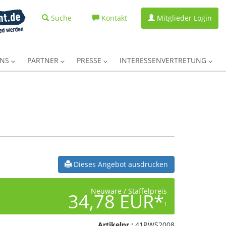
Suche
Kontakt
Mitglieder Login
UNS
PARTNER
PRESSE
INTERESSENVERTRETUNG
Dieses Angebot ausdrucken
Neuware / Staffelpreis
34,78 EUR*
1
Artikelnr.:
41RWS2008