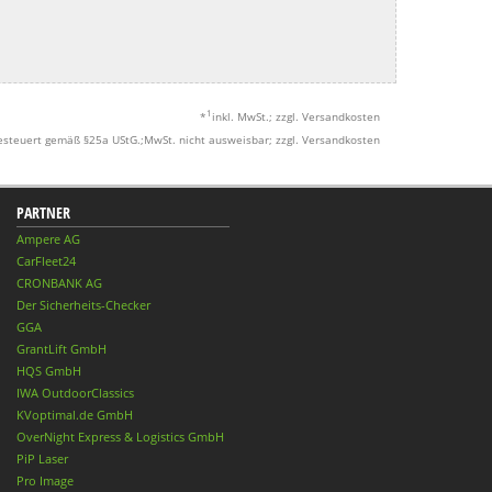
1
*
inkl. MwSt.; zzgl. Versandkosten
esteuert gemäß §25a UStG.;MwSt. nicht ausweisbar; zzgl. Versandkosten
PARTNER
Ampere AG
CarFleet24
CRONBANK AG
Der Sicherheits-Checker
GGA
GrantLift GmbH
HQS GmbH
IWA OutdoorClassics
KVoptimal.de GmbH
OverNight Express & Logistics GmbH
PiP Laser
Pro Image