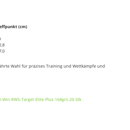
effpunkt (cm)
0
2,8
7,0
ährte Wahl für präzises Training und Wettkämpfe und
8-Win-RWS-Target-Elite-Plus-168grs-20-Stk