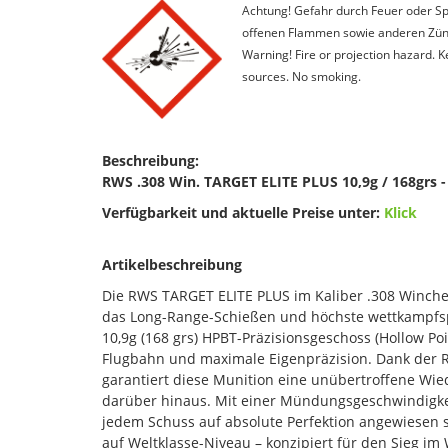
Achtung! Gefahr durch Feuer oder Spl
offenen Flammen sowie anderen Zünd
Warning! Fire or projection hazard. 
sources. No smoking.
Beschreibung:
RWS .308 Win. TARGET ELITE PLUS 10,9g / 168grs -
Verfügbarkeit und aktuelle Preise unter:
Klick
Artikelbeschreibung
Die RWS TARGET ELITE PLUS im Kaliber .308 Winchest
das Long-Range-Schießen und höchste wettkampfsp
10,9g (168 grs) HPBT-Präzisionsgeschoss (Hollow Poin
Flugbahn und maximale Eigenpräzision. Dank der R
garantiert diese Munition eine unübertroffene Wie
darüber hinaus. Mit einer Mündungsgeschwindigkeit 
jedem Schuss auf absolute Perfektion angewiesen 
auf Weltklasse-Niveau – konzipiert für den Sieg im