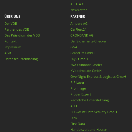
A.E.C.A.C.
Newsletter
ÜBER UNS
PARTNER
Der VDB
Ampere AG
Partner des VDB
CarFleet24
Das Präsidium des VDB
CRONBANK AG
Kontakt
Der Sicherheits-Checker
Impressum
GGA
AGB
GrantLift GmbH
Datenschutzerklärung
HQS GmbH
IWA OutdoorClassics
KVoptimal.de GmbH
OverNight Express & Logistics GmbH
PiP Laser
Pro Image
ProvenExpert
Rechtliche Unterstützung
A.T.U.
BSG-Wüst Data Security GmbH
DPD
First Data
Handelsverband Hessen