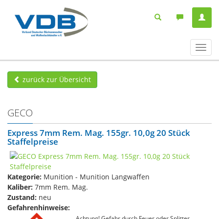
Navig
ein-/
zurück zur Übersicht
GECO
Express 7mm Rem. Mag. 155gr. 10,0g 20 Stück
Staffelpreise
Kategorie:
Munition - Munition Langwaffen
Kaliber:
7mm Rem. Mag.
Zustand:
neu
Gefahrenhinweise:
Achtung! Gefahr durch Feuer oder Splitter,