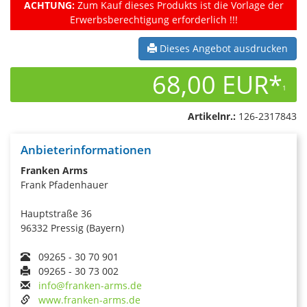
ACHTUNG:
Zum Kauf dieses Produkts ist die Vorlage der
Erwerbsberechtigung erforderlich !!!
Dieses Angebot ausdrucken
68,00 EUR*
1
Artikelnr.:
126-2317843
Anbieterinformationen
Franken Arms
Frank Pfadenhauer
Hauptstraße 36
96332 Pressig (Bayern)
09265 - 30 70 901
09265 - 30 73 002
info@franken-arms.de
www.franken-arms.de