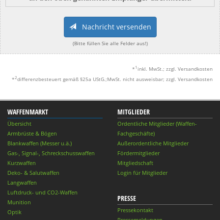
Nachricht versenden
(Bitte füllen Sie alle Felder aus!)
1
*
inkl. MwSt.; zzgl. Versandkosten
2
*
differenzbesteuert gemäß §25a UStG.;MwSt. nicht ausweisbar; zzgl. Versandkosten
WAFFENMARKT
MITGLIEDER
Übersicht
Ordentliche Mitglieder (Waffen-
Armbrüste & Bögen
Fachgeschäfte)
Blankwaffen (Messer u.ä.)
Außerordentliche Mitglieder
Gas-, Signal-, Schreckschusswaffen
Fördermitglieder
Kurzwaffen
Mitgliedschaft
Deko- & Salutwaffen
Login für Mitglieder
Langwaffen
Luftdruck- und CO2-Waffen
PRESSE
Munition
Pressekontakt
Optik
Pressemeldungen