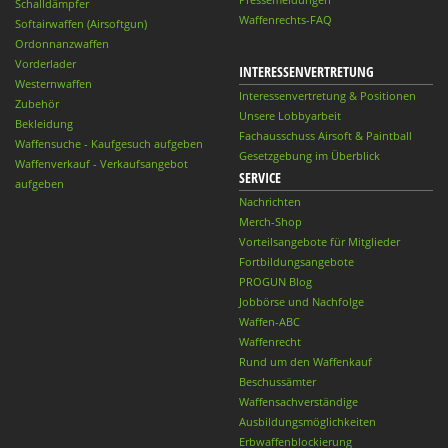
Schalldämpfer
Waffenrechts-FAQ
Softairwaffen (Airsoftgun)
Ordonnanzwaffen
Vorderlader
INTERESSENVERTRETUNG
Westernwaffen
Interessenvertretung & Positionen
Zubehör
Unsere Lobbyarbeit
Bekleidung
Fachausschuss Airsoft & Paintball
Waffensuche - Kaufgesuch aufgeben
Gesetzgebung im Überblick
Waffenverkauf - Verkaufsangebot
SERVICE
aufgeben
Nachrichten
Merch-Shop
Vorteilsangebote für Mitglieder
Fortbildungsangebote
PROGUN Blog
Jobbörse und Nachfolge
Waffen-ABC
Waffenrecht
Rund um den Waffenkauf
Beschussämter
Waffensachverständige
Ausbildungsmöglichkeiten
Erbwaffenblockierung