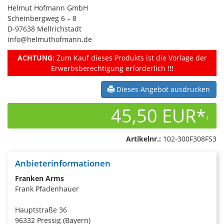
Helmut Hofmann GmbH
Scheinbergweg 6 – 8
D-97638 Mellrichstadt
info@helmuthofmann.de
ACHTUNG:
Zum Kauf dieses Produkts ist die Vorlage der
Erwerbsberechtigung erforderlich !!!
Dieses Angebot ausdrucken
45,50 EUR*
1
Artikelnr.:
102-300F308FS3
Anbieterinformationen
Franken Arms
Frank Pfadenhauer
Hauptstraße 36
96332 Pressig (Bayern)