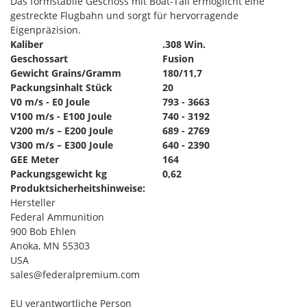
Das formstabile Geschoss mit Boat-Tail ermöglicht eine
gestreckte Flugbahn und sorgt für hervorragende
Eigenpräzision.
Kaliber
.308 Win.
Geschossart
Fusion
Gewicht Grains/Gramm
180/11,7
Packungsinhalt Stück
20
V0 m/s - E0 Joule
793 - 3663
V100 m/s - E100 Joule
740 - 3192
V200 m/s – E200 Joule
689 - 2769
V300 m/s – E300 Joule
640 - 2390
GEE Meter
164
Packungsgewicht kg
0,62
Produktsicherheitshinweise:
Hersteller
Federal Ammunition
900 Bob Ehlen
Anoka, MN 55303
USA
sales@federalpremium.com
EU verantwortliche Person