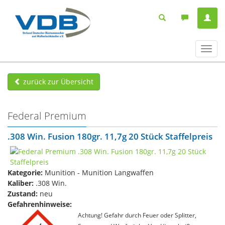
Navig
ein-/
zurück zur Übersicht
Federal Premium
.308 Win. Fusion 180gr. 11,7g 20 Stück Staffelpreis
Kategorie:
Munition - Munition Langwaffen
Kaliber:
.308 Win.
Zustand:
neu
Gefahrenhinweise:
Achtung! Gefahr durch Feuer oder Splitter,