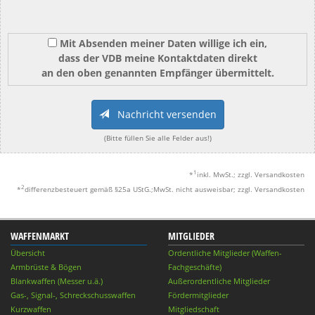
Mit Absenden meiner Daten willige ich ein,
dass der VDB meine Kontaktdaten direkt
an den oben genannten Empfänger übermittelt.
Nachricht versenden
(Bitte füllen Sie alle Felder aus!)
1
*
inkl. MwSt.; zzgl. Versandkosten
2
*
differenzbesteuert gemäß §25a UStG.;MwSt. nicht ausweisbar; zzgl. Versandkosten
WAFFENMARKT
MITGLIEDER
Übersicht
Ordentliche Mitglieder (Waffen-
Armbrüste & Bögen
Fachgeschäfte)
Blankwaffen (Messer u.ä.)
Außerordentliche Mitglieder
Gas-, Signal-, Schreckschusswaffen
Fördermitglieder
Kurzwaffen
Mitgliedschaft