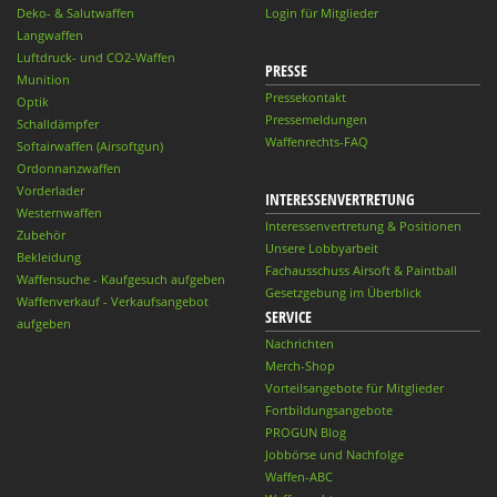
Deko- & Salutwaffen
Login für Mitglieder
Langwaffen
Luftdruck- und CO2-Waffen
PRESSE
Munition
Pressekontakt
Optik
Pressemeldungen
Schalldämpfer
Waffenrechts-FAQ
Softairwaffen (Airsoftgun)
Ordonnanzwaffen
Vorderlader
INTERESSENVERTRETUNG
Westernwaffen
Interessenvertretung & Positionen
Zubehör
Unsere Lobbyarbeit
Bekleidung
Fachausschuss Airsoft & Paintball
Waffensuche - Kaufgesuch aufgeben
Gesetzgebung im Überblick
Waffenverkauf - Verkaufsangebot
SERVICE
aufgeben
Nachrichten
Merch-Shop
Vorteilsangebote für Mitglieder
Fortbildungsangebote
PROGUN Blog
Jobbörse und Nachfolge
Waffen-ABC