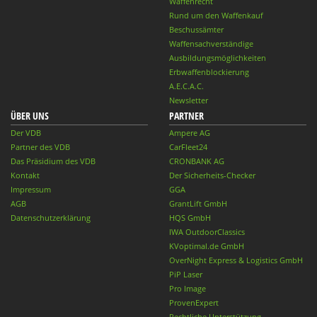
Waffenrecht
Rund um den Waffenkauf
Beschussämter
Waffensachverständige
Ausbildungsmöglichkeiten
Erbwaffenblockierung
A.E.C.A.C.
Newsletter
ÜBER UNS
PARTNER
Der VDB
Ampere AG
Partner des VDB
CarFleet24
Das Präsidium des VDB
CRONBANK AG
Kontakt
Der Sicherheits-Checker
Impressum
GGA
AGB
GrantLift GmbH
Datenschutzerklärung
HQS GmbH
IWA OutdoorClassics
KVoptimal.de GmbH
OverNight Express & Logistics GmbH
PiP Laser
Pro Image
ProvenExpert
Rechtliche Unterstützung