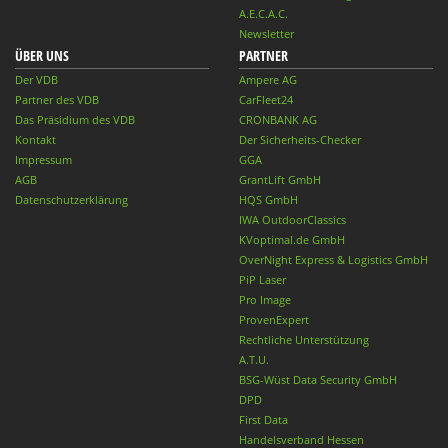
A.E.C.A.C.
Newsletter
ÜBER UNS
PARTNER
Der VDB
Ampere AG
Partner des VDB
CarFleet24
Das Präsidium des VDB
CRONBANK AG
Kontakt
Der Sicherheits-Checker
Impressum
GGA
AGB
GrantLift GmbH
Datenschutzerklärung
HQS GmbH
IWA OutdoorClassics
KVoptimal.de GmbH
OverNight Express & Logistics GmbH
PiP Laser
Pro Image
ProvenExpert
Rechtliche Unterstützung
A.T.U.
BSG-Wüst Data Security GmbH
DPD
First Data
Handelsverband Hessen