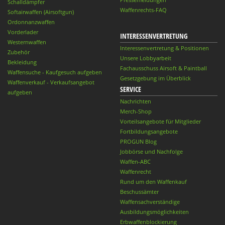
Schalldämpfer
Waffenrechts-FAQ
Softairwaffen (Airsoftgun)
Ordonnanzwaffen
Vorderlader
INTERESSENVERTRETUNG
Westernwaffen
Interessenvertretung & Positionen
Zubehör
Unsere Lobbyarbeit
Bekleidung
Fachausschuss Airsoft & Paintball
Waffensuche - Kaufgesuch aufgeben
Gesetzgebung im Überblick
Waffenverkauf - Verkaufsangebot
SERVICE
aufgeben
Nachrichten
Merch-Shop
Vorteilsangebote für Mitglieder
Fortbildungsangebote
PROGUN Blog
Jobbörse und Nachfolge
Waffen-ABC
Waffenrecht
Rund um den Waffenkauf
Beschussämter
Waffensachverständige
Ausbildungsmöglichkeiten
Erbwaffenblockierung