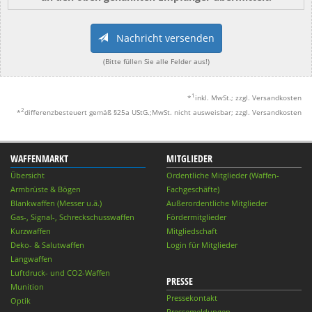
Nachricht versenden
(Bitte füllen Sie alle Felder aus!)
1
*
inkl. MwSt.; zzgl. Versandkosten
2
*
differenzbesteuert gemäß §25a UStG.;MwSt. nicht ausweisbar; zzgl. Versandkosten
WAFFENMARKT
MITGLIEDER
Übersicht
Ordentliche Mitglieder (Waffen-
Armbrüste & Bögen
Fachgeschäfte)
Blankwaffen (Messer u.ä.)
Außerordentliche Mitglieder
Gas-, Signal-, Schreckschusswaffen
Fördermitglieder
Kurzwaffen
Mitgliedschaft
Deko- & Salutwaffen
Login für Mitglieder
Langwaffen
Luftdruck- und CO2-Waffen
PRESSE
Munition
Pressekontakt
Optik
Pressemeldungen