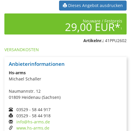
Dieses Angebot ausdrucken
Neuware / Festpreis
29,00 EUR*
1
Artikelnr.:
41PPU2602
VERSANDKOSTEN
Anbieterinformationen
Hs-arms
Michael Schaller
Naumannstr. 12
01809 Heidenau (Sachsen)
03529 - 58 44 917
03529 - 58 44 918
info@hs-arms.de
www.hs-arms.de