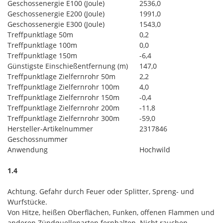
Geschossenergie E100 (Joule)
2536,0
Geschossenergie E200 (Joule)
1991,0
Geschossenergie E300 (Joule)
1543,0
Treffpunktlage 50m
0,2
Treffpunktlage 100m
0,0
Treffpunktlage 150m
-6,4
Günstigste Einschießentfernung (m)
147,0
Treffpunktlage Zielfernrohr 50m
2,2
Treffpunktlage Zielfernrohr 100m
4,0
Treffpunktlage Zielfernrohr 150m
-0,4
Treffpunktlage Zielfernrohr 200m
-11,8
Treffpunktlage Zielfernrohr 300m
-59,0
Hersteller-Artikelnummer
2317846
Geschossnummer
Anwendung
Hochwild
1.4
Achtung. Gefahr durch Feuer oder Splitter, Spreng- und
Wurfstücke.
Von Hitze, heißen Oberflächen, Funken, offenen Flammen und
anderen Zündquellenarten fernhalten. Nicht rauchen.