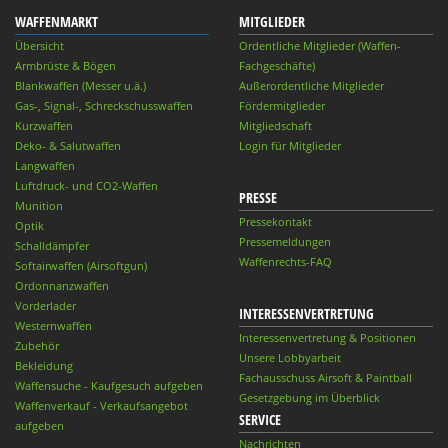
WAFFENMARKT
MITGLIEDER
Übersicht
Ordentliche Mitglieder (Waffen-
Armbrüste & Bögen
Fachgeschäfte)
Blankwaffen (Messer u.ä.)
Außerordentliche Mitglieder
Gas-, Signal-, Schreckschusswaffen
Fördermitglieder
Kurzwaffen
Mitgliedschaft
Deko- & Salutwaffen
Login für Mitglieder
Langwaffen
Luftdruck- und CO2-Waffen
PRESSE
Munition
Pressekontakt
Optik
Pressemeldungen
Schalldämpfer
Waffenrechts-FAQ
Softairwaffen (Airsoftgun)
Ordonnanzwaffen
Vorderlader
INTERESSENVERTRETUNG
Westernwaffen
Interessenvertretung & Positionen
Zubehör
Unsere Lobbyarbeit
Bekleidung
Fachausschuss Airsoft & Paintball
Waffensuche - Kaufgesuch aufgeben
Gesetzgebung im Überblick
Waffenverkauf - Verkaufsangebot
SERVICE
aufgeben
Nachrichten