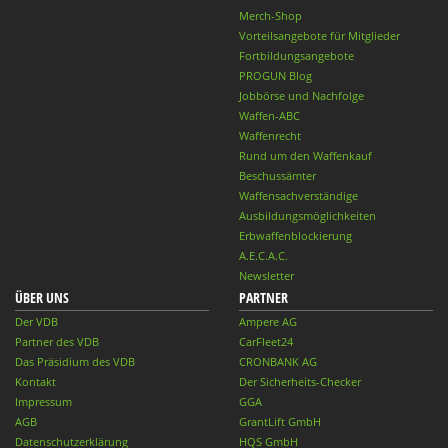
Merch-Shop
Vorteilsangebote für Mitglieder
Fortbildungsangebote
PROGUN Blog
Jobbörse und Nachfolge
Waffen-ABC
Waffenrecht
Rund um den Waffenkauf
Beschussämter
Waffensachverständige
Ausbildungsmöglichkeiten
Erbwaffenblockierung
A.E.C.A.C.
Newsletter
ÜBER UNS
PARTNER
Der VDB
Ampere AG
Partner des VDB
CarFleet24
Das Präsidium des VDB
CRONBANK AG
Kontakt
Der Sicherheits-Checker
Impressum
GGA
AGB
GrantLift GmbH
Datenschutzerklärung
HQS GmbH