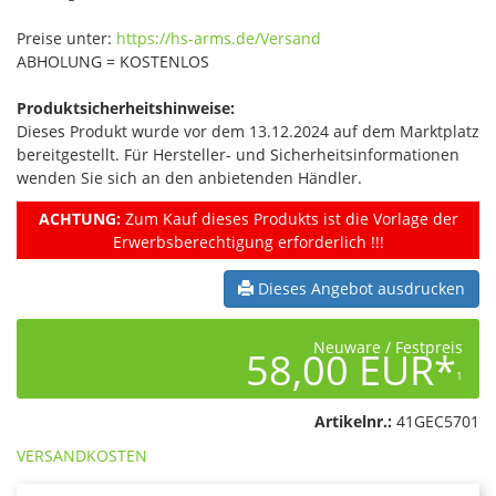
Preise unter:
https://hs-arms.de/Versand
ABHOLUNG = KOSTENLOS
Produktsicherheitshinweise:
Dieses Produkt wurde vor dem 13.12.2024 auf dem Marktplatz
bereitgestellt. Für Hersteller- und Sicherheitsinformationen
wenden Sie sich an den anbietenden Händler.
ACHTUNG:
Zum Kauf dieses Produkts ist die Vorlage der
Erwerbsberechtigung erforderlich !!!
Dieses Angebot ausdrucken
Neuware / Festpreis
58,00 EUR*
1
Artikelnr.:
41GEC5701
VERSANDKOSTEN