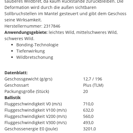
sauberes Wildbret, da kaum Rückstände zurückbleiben. Die
Deformation wird durch die außen sichtbaren
Sollbruchstellen im Mantel gesteuert und gibt dem Geschoss
seine Wirksamkeit.
Herstellernummer: 2317846
Anwendungsgebiete:
leichtes Wild, mittelschweres Wild,
schweres Wild.
Bonding-Technologie
Tiefenwirkung
Wildbretschonung
Datenblatt:
Geschossgewicht (g/grs)
12,7 / 196
Geschossart
Plus (TLM)
Packungsgröße (Stück)
20
Ballistik
Fluggeschwindigkeit V0 (m/s)
710,0
Fluggeschwindigkeit V100 (m/s)
632,0
Fluggeschwindigkeit V200 (m/s)
560,0
Fluggeschwindigkeit V300 (m/s)
493,0
Geschossenergie E0 (Joule)
3201,0