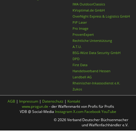
IWA OutdoorClassics
KVoptimal.de GmbH
OverNight Express & Logistics GmbH
PiP Laser
Pro Image
ProvenExpert
Rechtliche Unterstützung
A.T.U.
BSG-Wüst Data Security GmbH
DPD
First Data
Handelsverband Hessen
Landbell AG
Rheinischer-Inkassodienst e.K.
Zukos
AGB
|
Impressum
|
Datenschutz
|
Kontakt
www.progun.de
- der Waffenmarkt von Profis für Profis
VDB @ Social-Media
Instagram
X.com
Facebook
YouTube
© 2026 Verband Deutscher Büchsenmacher
und Waffenfachhändler e.V.