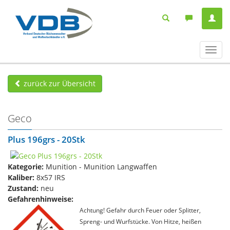
Navig
ein-/
zurück zur Übersicht
Geco
Plus 196grs - 20Stk
Kategorie:
Munition - Munition Langwaffen
Kaliber:
8x57 IRS
Zustand:
neu
Gefahrenhinweise:
Achtung! Gefahr durch Feuer oder Splitter,
Spreng- und Wurfstücke. Von Hitze, heißen