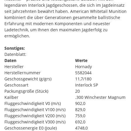
legendären Interlock Jagdgeschossen, die sich im Jagdeinsatz
seit Jahrzehnten bewährt haben. American Whitetail Munition
kombiniert die über Generationen gesammelte ballistische
Erfahrung mit modernen Komponenten und neuester
Ladetechnik, um Ihnen den maximalen Jagderfolg zu
ermöglichen.
Sonstiges:
Datenblatt:
Daten
Werte
Hersteller
Hornady
Herstellernummer
5582044
Geschossgewicht (g/grs)
11,7/180
Geschossart
Interlock SP
Packungsgröße (Stück)
20
Kailber
.300 Winchester Magnum
Fluggeschwindigkeit V0 (m/s)
902,0
Fluggeschwindigkeit V100 (m/s)
829,0
Fluggeschwindigkeit V200 (m/s)
759,0
Fluggeschwindigkeit V300 (m/s)
692,0
Geschossenergie E0 (Joule)
4748,0