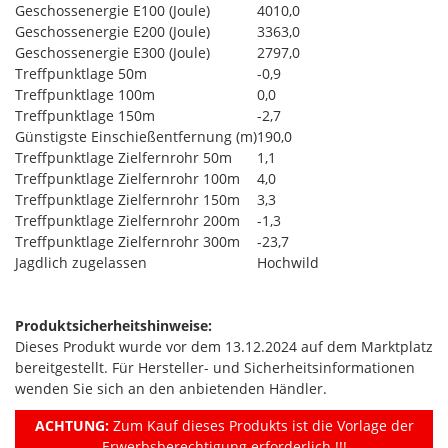
Geschossenergie E100 (Joule)
4010,0
Geschossenergie E200 (Joule)
3363,0
Geschossenergie E300 (Joule)
2797,0
Treffpunktlage 50m
-0,9
Treffpunktlage 100m
0,0
Treffpunktlage 150m
-2,7
Günstigste Einschießentfernung (m)
190,0
Treffpunktlage Zielfernrohr 50m
1,1
Treffpunktlage Zielfernrohr 100m
4,0
Treffpunktlage Zielfernrohr 150m
3,3
Treffpunktlage Zielfernrohr 200m
-1,3
Treffpunktlage Zielfernrohr 300m
-23,7
Jagdlich zugelassen
Hochwild
Produktsicherheitshinweise:
Dieses Produkt wurde vor dem 13.12.2024 auf dem Marktplatz
bereitgestellt. Für Hersteller- und Sicherheitsinformationen
wenden Sie sich an den anbietenden Händler.
ACHTUNG:
Zum Kauf dieses Produkts ist die Vorlage der
Erwerbsberechtigung erforderlich !!!