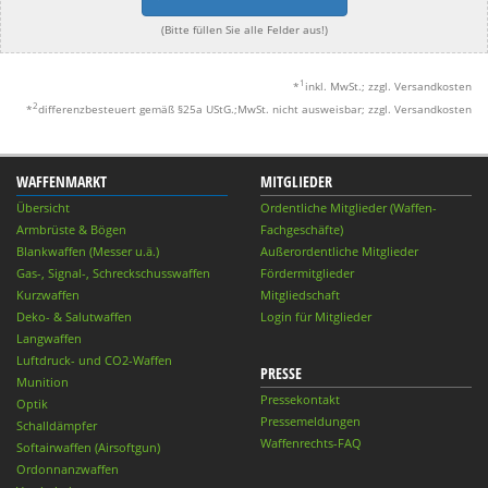
(Bitte füllen Sie alle Felder aus!)
1
*
inkl. MwSt.; zzgl. Versandkosten
2
*
differenzbesteuert gemäß §25a UStG.;MwSt. nicht ausweisbar; zzgl. Versandkosten
WAFFENMARKT
MITGLIEDER
Übersicht
Ordentliche Mitglieder (Waffen-
Armbrüste & Bögen
Fachgeschäfte)
Blankwaffen (Messer u.ä.)
Außerordentliche Mitglieder
Gas-, Signal-, Schreckschusswaffen
Fördermitglieder
Kurzwaffen
Mitgliedschaft
Deko- & Salutwaffen
Login für Mitglieder
Langwaffen
Luftdruck- und CO2-Waffen
PRESSE
Munition
Pressekontakt
Optik
Pressemeldungen
Schalldämpfer
Waffenrechts-FAQ
Softairwaffen (Airsoftgun)
Ordonnanzwaffen