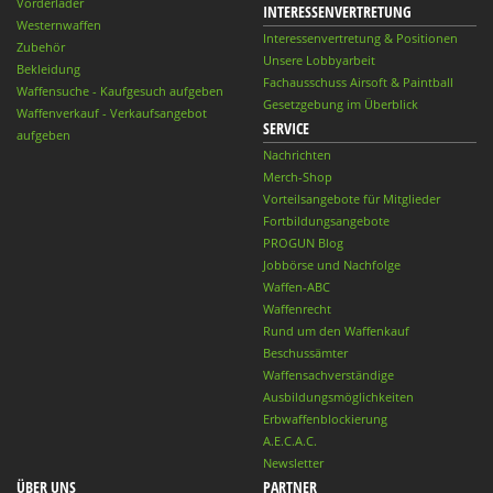
Vorderlader
INTERESSENVERTRETUNG
Westernwaffen
Interessenvertretung & Positionen
Zubehör
Unsere Lobbyarbeit
Bekleidung
Fachausschuss Airsoft & Paintball
Waffensuche - Kaufgesuch aufgeben
Gesetzgebung im Überblick
Waffenverkauf - Verkaufsangebot
SERVICE
aufgeben
Nachrichten
Merch-Shop
Vorteilsangebote für Mitglieder
Fortbildungsangebote
PROGUN Blog
Jobbörse und Nachfolge
Waffen-ABC
Waffenrecht
Rund um den Waffenkauf
Beschussämter
Waffensachverständige
Ausbildungsmöglichkeiten
Erbwaffenblockierung
A.E.C.A.C.
Newsletter
ÜBER UNS
PARTNER