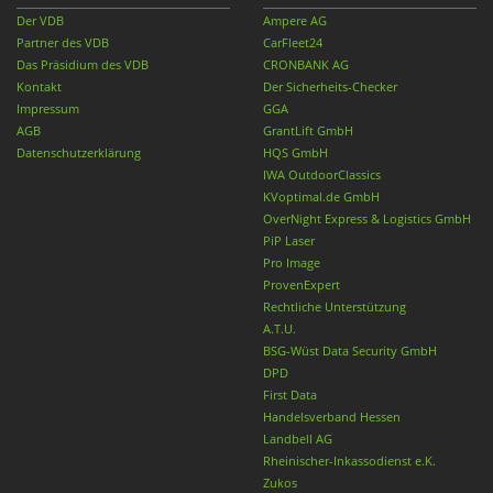
Der VDB
Ampere AG
Partner des VDB
CarFleet24
Das Präsidium des VDB
CRONBANK AG
Kontakt
Der Sicherheits-Checker
Impressum
GGA
AGB
GrantLift GmbH
Datenschutzerklärung
HQS GmbH
IWA OutdoorClassics
KVoptimal.de GmbH
OverNight Express & Logistics GmbH
PiP Laser
Pro Image
ProvenExpert
Rechtliche Unterstützung
A.T.U.
BSG-Wüst Data Security GmbH
DPD
First Data
Handelsverband Hessen
Landbell AG
Rheinischer-Inkassodienst e.K.
Zukos