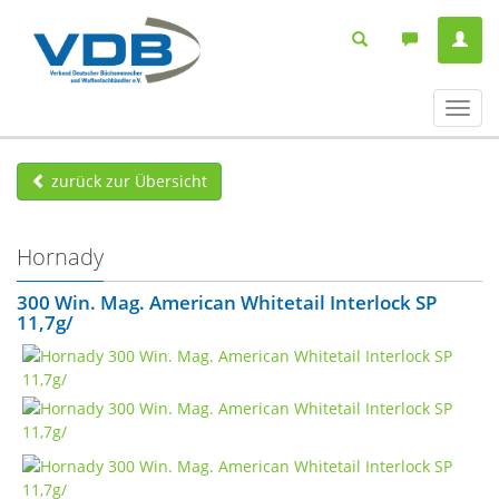
Navig
ein-/
zurück zur Übersicht
Hornady
300 Win. Mag. American Whitetail Interlock SP
11,7g/